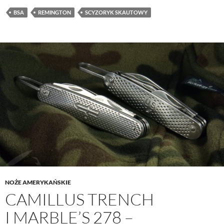
BSA
REMINGTON
SCYZORYK SKAUTOWY
NOŻE AMERYKAŃSKIE
CAMILLUS TRENCH
I MARBLE’S 278 –