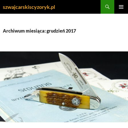
Przejdź
Szukaj
szwajcarskiscyzoryk.pl
do
MENU
treści
GŁÓWN
Archiwum miesiąca: grudzień 2017