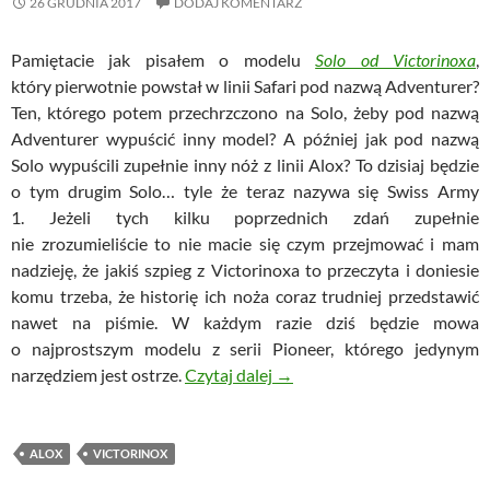
26 GRUDNIA 2017
DODAJ KOMENTARZ
Pamiętacie jak pisałem o modelu
Solo od Victorinoxa
,
który pierwotnie powstał w linii Safari pod nazwą Adventurer?
Ten, którego potem przechrzczono na Solo, żeby pod nazwą
Adventurer wypuścić inny model? A później jak pod nazwą
Solo wypuścili zupełnie inny nóż z linii Alox? To dzisiaj będzie
o tym drugim Solo… tyle że teraz nazywa się Swiss Army
1. Jeżeli tych kilku poprzednich zdań zupełnie
nie zrozumieliście to nie macie się czym przejmować i mam
nadzieję, że jakiś szpieg z Victorinoxa to przeczyta i doniesie
komu trzeba, że historię ich noża coraz trudniej przedstawić
nawet na piśmie. W każdym razie dziś będzie mowa
o najprostszym modelu z serii Pioneer, którego jedynym
Victorinox Swiss Army 1 – s
narzędziem jest ostrze.
Czytaj dalej
→
ALOX
VICTORINOX