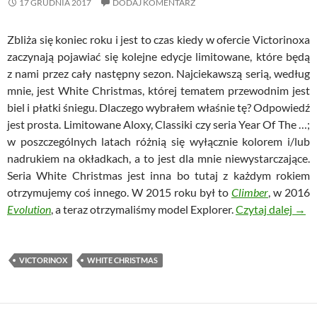
17 GRUDNIA 2017
DODAJ KOMENTARZ
Zbliża się koniec roku i jest to czas kiedy w ofercie Victorinoxa
zaczynają pojawiać się kolejne edycje limitowane, które będą
z nami przez cały następny sezon. Najciekawszą serią, według
mnie, jest White Christmas, której tematem przewodnim jest
biel i płatki śniegu. Dlaczego wybrałem właśnie tę? Odpowiedź
jest prosta. Limitowane Aloxy, Classiki czy seria Year Of The …;
w poszczególnych latach różnią się wyłącznie kolorem i/lub
nadrukiem na okładkach, a to jest dla mnie niewystarczające.
Seria White Christmas jest inna bo tutaj z każdym rokiem
otrzymujemy coś innego. W 2015 roku był to
Climber
, w 2016
Vict
Evolution
, a teraz otrzymaliśmy model Explorer.
Czytaj dalej
→
VICTORINOX
WHITE CHRISTMAS