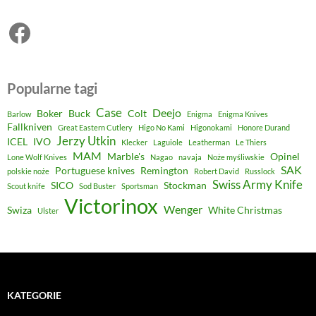
Facebook
Popularne tagi
Case
Deejo
Boker
Buck
Colt
Barlow
Enigma
Enigma Knives
Fallkniven
Great Eastern Cutlery
Higo No Kami
Higonokami
Honore Durand
Jerzy Utkin
ICEL
IVO
Klecker
Laguiole
Leatherman
Le Thiers
MAM
Marble's
Opinel
Lone Wolf Knives
Nagao
navaja
Noże myśliwskie
SAK
Portuguese knives
Remington
polskie noże
Robert David
Russlock
Swiss Army Knife
SICO
Stockman
Scout knife
Sod Buster
Sportsman
Victorinox
Wenger
Swiza
White Christmas
Ulster
KATEGORIE