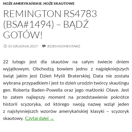
NOŻE AMERYKAŃSKIE
,
NOŻE SKAUTOWE
REMINGTON RS4783
(BSA#1494) – BĄDŹ
GOTÓW!
31 GRUDNIA 2017
JEDEN KOMENTARZ
22 lutego jest dla skautów na całym świecie dniem
wyjątkowym. Obchodzą bowiem jedno z najpiękniejszych
świąt jakim jest Dzień Myśli Braterskiej. Data nie została
wybrana przypadkiem i jest to dzień urodzin twórcy skautingu
gen. Roberta Baden-Powella oraz jego małżonki Olave. Jest
to zatem najlepszy moment na przedstawienie pokrótce
historii scyzoryka, od którego swoją nazwę wziął jeden
z najsłynniejszch wzorów amerykańskiej klasyki – scyzoryk
Remington RS4783 (BSA#1494) – bądź g
skautowy.
Czytaj dalej
→