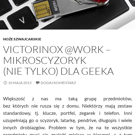
NOŻE SZWAJCARSKIE
VICTORINOX @WORK –
MIKROSCYZORYK
(NIE TYLKO) DLA GEEKA
10 MAJA 2015
DODAJ KOMENTARZ
Większość z nas ma taką grupę przedmiotów,
bez których nie rusza się z domu. Niektórzy mają zestaw
standardowy, tj. klucze, portfel, zegarek i telefon. Inni
uzupełniają go o scyzoryk, latarkę, pendrive, długopis i wiele
innych drobiazgów. Problem w tym, że na te wszystkie
przedmioty musi się znaleźć miejsce w kieszeni, a z tym