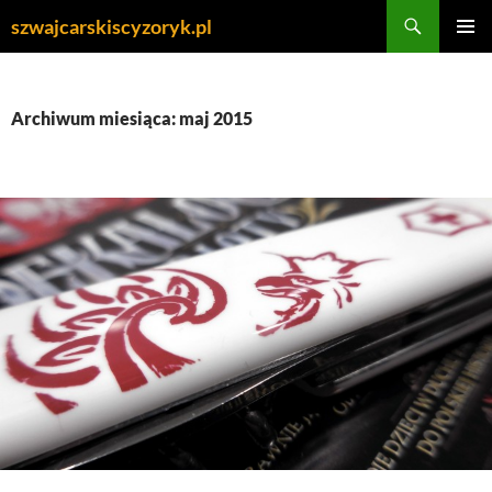
Przejdź
Szukaj
szwajcarskiscyzoryk.pl
do
MENU
treści
GŁÓWN
Archiwum miesiąca: maj 2015