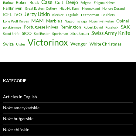
Case
Deejo
Boker
Buck
Colt
Barlow
Enigma
Enigma Knives
Fallkniven
Great Eastern Cutlery
Higo No Kami
Higonokami
Honore Durand
Jerzy Utkin
ICEL
IVO
Klecker
Laguiole
Leatherman
Le Thiers
MAM
Marble's
Opinel
Lone Wolf Knives
Nagao
navaja
Noże myśliwskie
SAK
Portuguese knives
Remington
polskie noże
Robert David
Russlock
Swiss Army Knife
SICO
Stockman
Scout knife
Sod Buster
Sportsman
Victorinox
Wenger
Swiza
White Christmas
Ulster
KATEGORIE
Articles in English
Noże amerykańskie
Noże bułgarskie
Noże chińskie