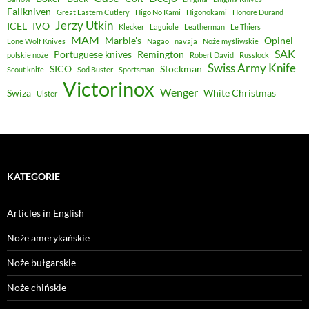
Fallkniven
Great Eastern Cutlery
Higo No Kami
Higonokami
Honore Durand
Jerzy Utkin
ICEL
IVO
Klecker
Laguiole
Leatherman
Le Thiers
MAM
Marble's
Opinel
Lone Wolf Knives
Nagao
navaja
Noże myśliwskie
SAK
Portuguese knives
Remington
polskie noże
Robert David
Russlock
Swiss Army Knife
SICO
Stockman
Scout knife
Sod Buster
Sportsman
Victorinox
Wenger
Swiza
White Christmas
Ulster
KATEGORIE
Articles in English
Noże amerykańskie
Noże bułgarskie
Noże chińskie