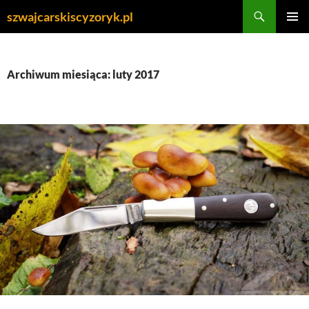
Przejdź
Szukaj
szwajcarskiscyzoryk.pl
do
MENU
treści
GŁÓWN
Archiwum miesiąca: luty 2017