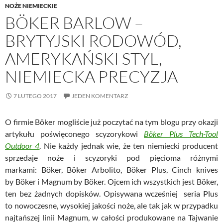
NOŻE NIEMIECKIE
BÖKER BARLOW –
BRYTYJSKI RODOWÓD,
AMERYKAŃSKI STYL,
NIEMIECKA PRECYZJA
7 LUTEGO 2017
JEDEN KOMENTARZ
O firmie Böker mogliście już poczytać na tym blogu przy okazji
artykułu poświęconego scyzorykowi
Böker Plus Tech-Tool
Outdoor 4
. Nie każdy jednak wie, że ten niemiecki producent
sprzedaje noże i scyzoryki pod pięcioma różnymi
markami: Böker, Böker Arbolito, Böker Plus, Cinch knives
by Böker i Magnum by Böker. Ojcem ich wszystkich jest Böker,
ten bez żadnych dopisków. Opisywana wcześniej seria Plus
to nowoczesne, wysokiej jakości noże, ale tak jak w przypadku
najtańszej linii Magnum, w całości produkowane na Tajwanie