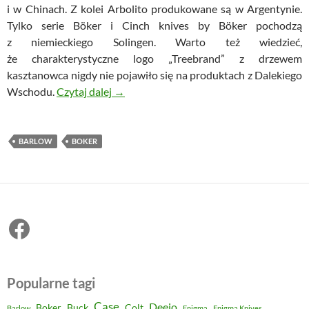
i w Chinach. Z kolei Arbolito produkowane są w Argentynie.
Tylko serie Böker i Cinch knives by Böker pochodzą
z niemieckiego Solingen. Warto też wiedzieć,
że charakterystyczne logo „Treebrand” z drzewem
kasztanowca nigdy nie pojawiło się na produktach z Dalekiego
Böker Barlow – brytyjski rodowód, ameryk
Wschodu.
Czytaj dalej
→
BARLOW
BOKER
Facebook
Popularne tagi
Case
Deejo
Boker
Buck
Colt
Barlow
Enigma
Enigma Knives