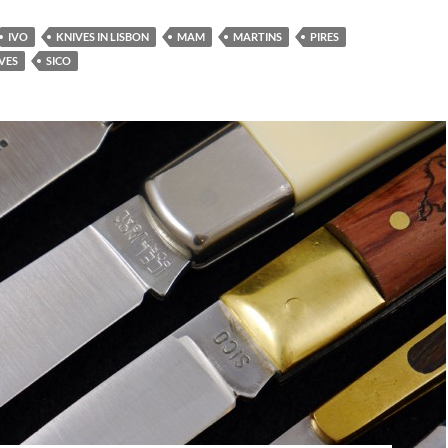
IVO
KNIVES IN LISBON
MAM
MARTINS
PIRES
VES
SICO