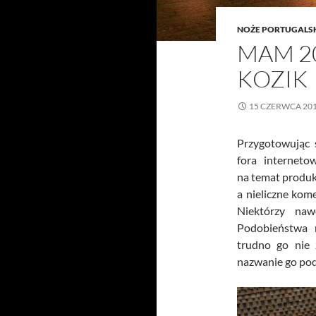
NOŻE PORTUGALS
MAM 20
KOZIK
15 CZERWCA 20
Przygotowując 
fora internet
na temat produk
a nieliczne kom
Niektórzy naw
Podobieństwa r
trudno go nie 
nazwanie go pod