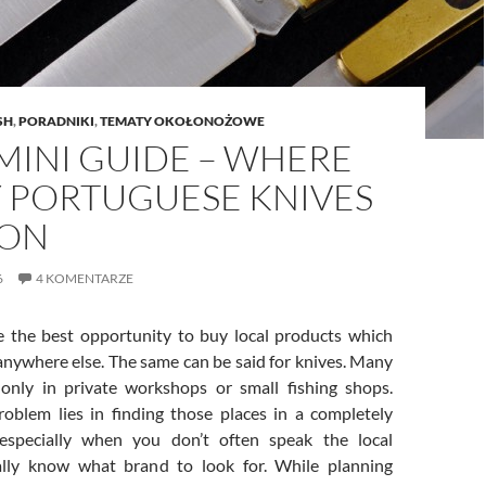
SH
,
PORADNIKI
,
TEMATY OKOŁONOŻOWE
 MINI GUIDE – WHERE
Y PORTUGUESE KNIVES
BON
6
4 KOMENTARZE
e the best opportunity to buy local products which
 anywhere else. The same can be said for knives. Many
only in private workshops or small fishing shops.
oblem lies in finding those places in a completely
especially when you don’t often speak the local
ally know what brand to look for. While planning