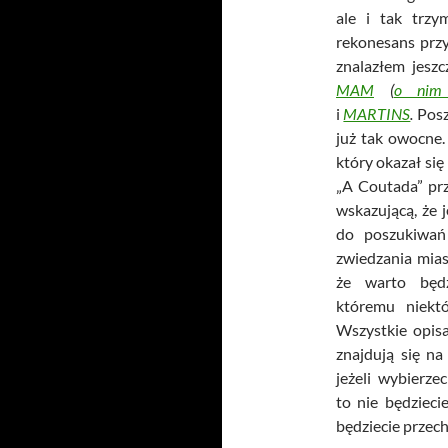
ale i tak trzy
rekonesans przy
znalazłem jeszc
MAM
(
o nim 
i
MARTINS
.
Posz
już tak owocne.
który okazał si
„A Coutada” prz
wskazującą, że 
do poszukiwań
zwiedzania mia
że warto będz
któremu niekt
Wszystkie opisa
znajdują się n
jeżeli wybierze
to nie będzieci
będziecie przec