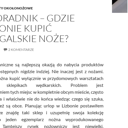
TY OKOŁONOŻOWE
ORADNIK – GDZIE
ONIE KUPIĆ
GALSKIE NOŻE?
2 KOMENTARZE
aniczne są najlepszą okazją do nabycia produktów
stępnych nigdzie indziej. Nie inaczej jest z nożami.
ożna kupić wyłącznie w przydomowych warsztatach
sklepikach wędkarskich. Problem jest
eniem tych miejsc w kompletnie obcym mieście, często
ka i właściwie nie do końca wiedząc czego się szuka,
eż są obce. Planując urlop w Lizbonie postawiłem
że znajdę taki sklep i uzupełnię swoja kolekcję
 o jeden egzemplarz nożna wyprodukowanego
 Tamtejszy rynek nożowniczy jest niewielki,