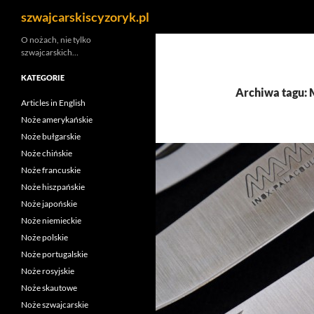
Szukaj
szwajcarskiscyzoryk.pl
Przejdź
O nożach, nie tylko
szwajcarskich…
do
treści
KATEGORIE
Archiwa tagu
Articles in English
Noże amerykańskie
Noże bułgarskie
Noże chińskie
Noże francuskie
Noże hiszpańskie
Noże japońskie
Noże niemieckie
Noże polskie
Noże portugalskie
Noże rosyjskie
Noże skautowe
Noże szwajcarskie