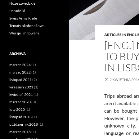
Noże szwedzkie
Poradniki
Swiss Army Knife
Tematy okołonożowe
Wersje limitowane
ARTICLES IN ENGLI
[ENG.]
TO BU
ARCHIWA
IN LIS
marzec 2024
(1)
marzec 2022
(1)
listopad 2021
(2)
2 KWIETNIA 201
wrzesień 2021
(1)
kwiecień 2021
(1)
Trips abroad ar
marzec 2020
(3)
aren’t available
luty 2020
(1)
can be bought 
listopad 2018
(1)
However, the pr
październik 2018
(1)
unknown city, 
marzec 2018
(1)
language or re