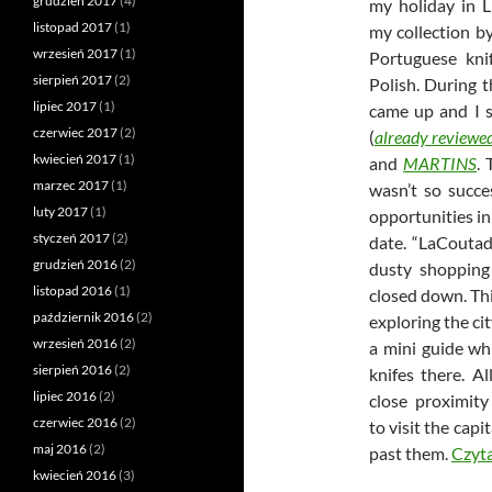
grudzień 2017
(4)
my holiday in L
listopad 2017
(1)
my collection b
wrzesień 2017
(1)
Portuguese kni
sierpień 2017
(2)
Polish. During 
lipiec 2017
(1)
came up and I s
czerwiec 2017
(2)
(
already reviewed
kwiecień 2017
(1)
and
MARTINS
.
marzec 2017
(1)
wasn’t so succe
luty 2017
(1)
opportunities i
styczeń 2017
(2)
date. “LaCoutad
grudzień 2016
(2)
dusty shopping
listopad 2016
(1)
closed down. Th
październik 2016
(2)
exploring the cit
wrzesień 2016
(2)
a mini guide wh
sierpień 2016
(2)
knifes there. A
lipiec 2016
(2)
close proximity
czerwiec 2016
(2)
to visit the capi
maj 2016
(2)
past them.
Czyta
kwiecień 2016
(3)