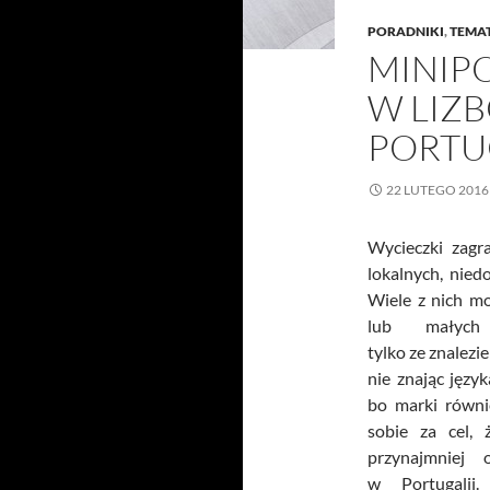
PORADNIKI
,
TEMA
MINIP
W LIZB
PORTU
22 LUTEGO 2016
Wycieczki zagr
lokalnych, niedo
Wiele z nich m
lub małych 
tylko ze znalezi
nie znając języ
bo marki równi
sobie za cel, 
przynajmniej
w Portugalii.