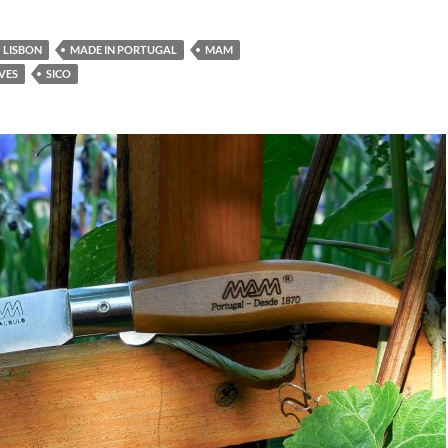
LISBON
MADE IN PORTUGAL
MAM
VES
SICO