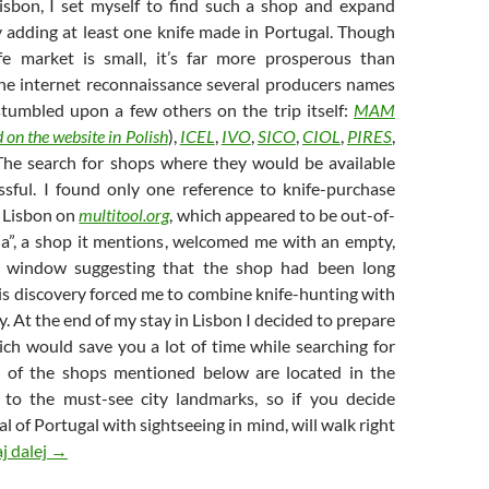
isbon, I set myself to find such a shop and expand
y adding at least one knife made in Portugal. Though
fe market is small, it’s far more prosperous than
the internet reconnaissance several producers names
tumbled upon a few others on the trip itself:
MAM
 on the website in Polish
),
ICEL
,
IVO
,
SICO
,
CIOL
,
PIRES
,
 The search for shops where they would be available
ssful. I found only one reference to knife-purchase
n Lisbon on
multitool.org
, which appeared to be out-of-
a”, a shop it mentions, welcomed me with an empty,
 window suggesting that the shop had been long
is discovery forced me to combine knife-hunting with
y. At the end of my stay in Lisbon I decided to prepare
ich would save you a lot of time while searching for
ll of the shops mentioned below are located in the
 to the must-see city landmarks, so if you decide
tal of Portugal with sightseeing in mind, will walk right
[Eng.] Mini guide – where to buy Portuguese knives in Lisb
j dalej
→