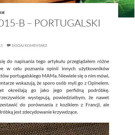
KIE
15-B – PORTUGALSKI
15
DODAJ KOMENTARZ
się do napisania tego artykułu przeglądałem różne
owe w celu poznania opinii innych użytkowników
tów portugalskiego MAMa. Niewiele się o nim mówi,
entarze wskazują, że sporo osób myli go z Opinelem.
et określają go jako jego perfidną podróbkę.
zeczywiście występują, powiedziałbym, że nawet
zestawić do porównania z kozikiem z Francji, ale
róbką jest zdecydowanie krzywdzące.