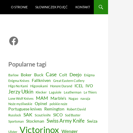
O STRONIE
SŁOWNICZEK POJĘĆ
KONTAKT
Facebook
Popularne tagi
Case
Deejo
Boker
Buck
Colt
Barlow
Enigma
Fallkniven
Enigma Knives
Great Eastern Cutlery
ICEL
IVO
Higo No Kami
Higonokami
Honore Durand
Jerzy Utkin
Klecker
Laguiole
Leatherman
Le Thiers
MAM
Marble's
Lone Wolf Knives
Nagao
navaja
Opinel
Noże myśliwskie
polskie noże
Portuguese knives
Remington
Robert David
SAK
SICO
Russlock
Scout knife
Sod Buster
Swiss Army Knife
Stockman
Swiza
Sportsman
Victorinox
Wenger
Ulster