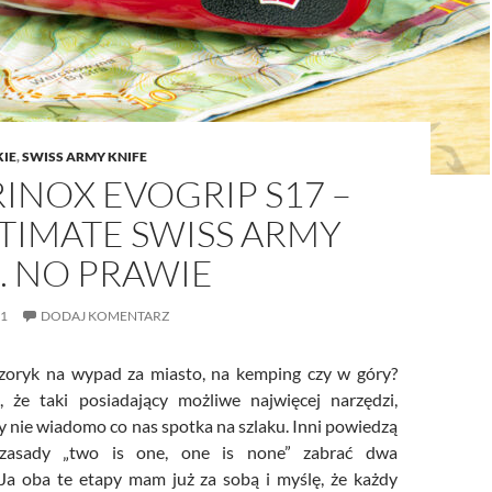
KIE
,
SWISS ARMY KNIFE
INOX EVOGRIP S17 –
TIMATE SWISS ARMY
… NO PRAWIE
21
DODAJ KOMENTARZ
yzoryk na wypad za miasto, na kemping czy w góry?
, że taki posiadający możliwe najwięcej narzędzi,
y nie wiadomo co nas spotka na szlaku. Inni powiedzą
zasady „two is one, one is none” zabrać dwa
 Ja oba te etapy mam już za sobą i myślę, że każdy