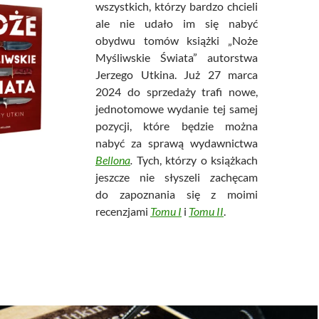
wszystkich, którzy bardzo chcieli
ale nie udało im się nabyć
obydwu tomów książki „Noże
Myśliwskie Świata” autorstwa
Jerzego Utkina. Już 27 marca
2024 do sprzedaży trafi nowe,
jednotomowe wydanie tej samej
pozycji, które będzie można
nabyć za sprawą wydawnictwa
Bellona
.
Tych, którzy o książkach
jeszcze nie słyszeli
z
achęcam
do zapoznania się z moimi
recenzjami
Tomu I
i
Tomu II
.