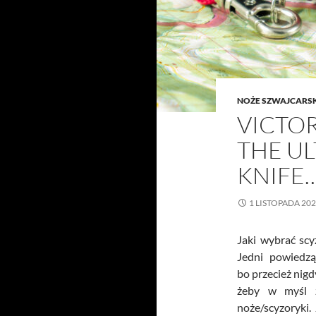
NOŻE SZWAJCARS
VICTOR
THE UL
KNIFE
1 LISTOPADA 20
Jaki wybrać sc
Jedni powiedzą
bo przecież nigd
żeby w myśl 
noże/scyzoryki.