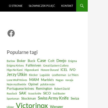
O STRONIE
SŁOWNICZEK POJĘĆ
KONTAKT
Facebook
Popularne tagi
Case
Deejo
Boker
Buck
Colt
Barlow
Enigma
Fallkniven
Enigma Knives
Great Eastern Cutlery
ICEL
IVO
Higo No Kami
Higonokami
Honore Durand
Jerzy Utkin
Klecker
Laguiole
Leatherman
Le Thiers
MAM
Marble's
Lone Wolf Knives
Nagao
navaja
Opinel
Noże myśliwskie
polskie noże
Portuguese knives
Remington
Robert David
SAK
SICO
Russlock
Scout knife
Sod Buster
Swiss Army Knife
Stockman
Swiza
Sportsman
Victorinox
Wenger
Ulster