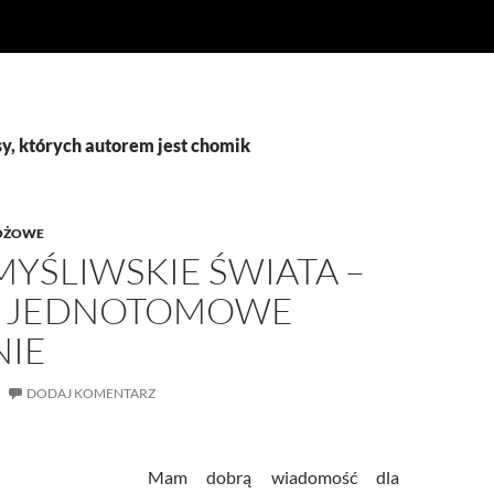
y, których autorem jest chomik
OŻOWE
YŚLIWSKIE ŚWIATA –
 JEDNOTOMOWE
IE
DODAJ KOMENTARZ
Mam dobrą wiadomość dla