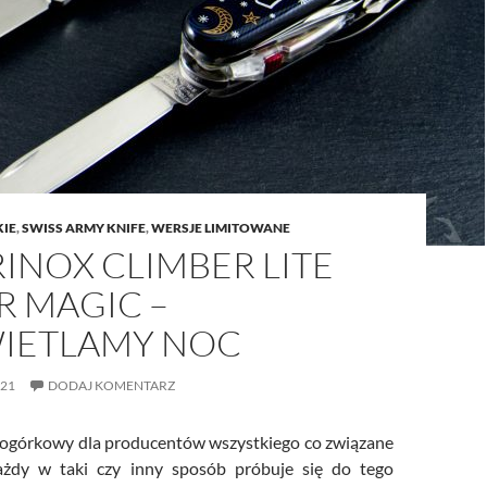
KIE
,
SWISS ARMY KNIFE
,
WERSJE LIMITOWANE
INOX CLIMBER LITE
R MAGIC –
IETLAMY NOC
021
DODAJ KOMENTARZ
n ogórkowy dla producentów wszystkiego co związane
ażdy w taki czy inny sposób próbuje się do tego