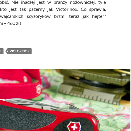
obić. Nie inaczej jest w branży nożowniczej, tyle
kto jest tak pazerny jak Victorinox. Co sprawia,
wajcarskich scyzoryków brzmi teraz jak hejter?
 – 460 zł!
orinox Climber Lite Winter Magic – rozświetlamy noc
E
VICTORINOX