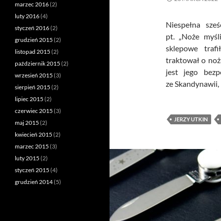
marzec 2016
(2)
luty 2016
(4)
Niespełna sześ
styczeń 2016
(2)
pt. „Noże myśl
grudzień 2015
(2)
sklepowe traf
listopad 2015
(2)
traktował o noż
październik 2015
(2)
jest jego bez
wrzesień 2015
(3)
ze Skandynawii,
sierpień 2015
(2)
lipiec 2015
(2)
czerwiec 2015
(3)
JERZY UTKIN
maj 2015
(2)
kwiecień 2015
(2)
marzec 2015
(3)
luty 2015
(2)
styczeń 2015
(4)
grudzień 2014
(5)