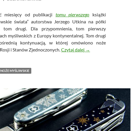
ć miesięcy od publikacji
tomu pierwszego
książki
iwskie świata” autorstwa Jerzego Utkina na półki
ił tom drugi. Dla przypomnienia, tom pierwszy
ach myśliwskich z Europy kontynentalnej. Tom drugi
pośrednią kontynuacją, w której omówiono noże
Noże myśliwskie świata
 Rosji i Stanów Zjednoczonych.
Czytaj dalej
→
NOŻE MYŚLIWSKIE