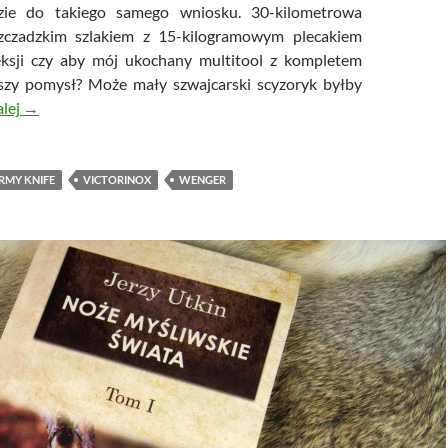
zie do takiego samego wniosku. 30-kilometrowa
zczadzkim szlakiem z 15-kilogramowym plecakiem
leksji czy aby mój ukochany multitool z kompletem
pszy pomysł? Może mały szwajcarski scyzoryk byłby
Victorinox EvoGrip S17 – The Ultimate Swiss Army Knife… no
alej
→
RMY KNIFE
VICTORINOX
WENGER