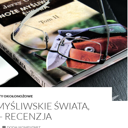
TY OKOŁONOŻOWE
YŚLIWSKIE ŚWIATA,
– RECENZJA
DODAJ KOMENTARZ