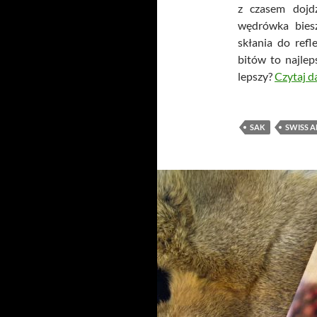
z czasem dojd
wędrówka bies
skłania do ref
bitów to najle
lepszy?
Czytaj d
SAK
SWISS A