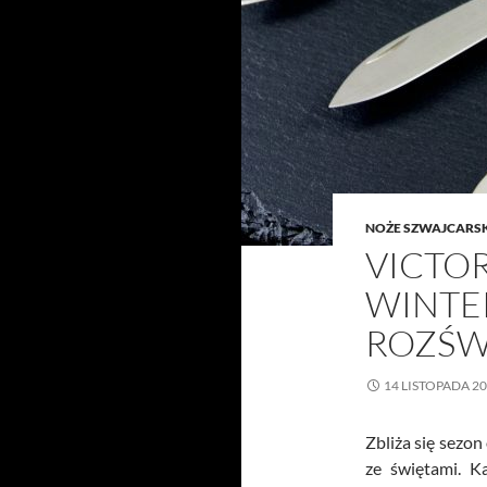
NOŻE SZWAJCARS
VICTOR
WINTE
ROZŚW
14 LISTOPADA 2
Zbliża się sezo
ze świętami. K