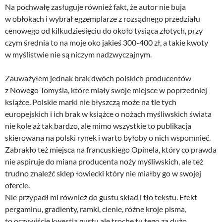
Na pochwałę zasługuje również fakt, że autor nie buja
w obłokach i wybrał egzemplarze z rozsądnego przedziału
cenowego od kilkudziesięciu do około tysiąca złotych, przy
czym średnia to na moje oko jakieś 300-400 zł, a takie kwoty
w myślistwie nie są niczym nadzwyczajnym.
Zauważyłem jednak brak dwóch polskich producentów
z Nowego Tomyśla, które miały swoje miejsce w poprzedniej
książce. Polskie marki nie błyszczą może na tle tych
europejskich i ich brak w książce o nożach myśliwskich świata
nie kole aż tak bardzo, ale mimo wszystkie to publikacja
skierowana na polski rynek i warto byłoby o nich wspomnieć.
Zabrakło też miejsca na francuskiego Opinela, który co prawda
nie aspiruje do miana producenta noży myśliwskich, ale też
trudno znaleźć sklep łowiecki który nie miałby go w swojej
ofercie.
Nie przypadł mi również do gustu skład i tło tekstu. Efekt
pergaminu, gradienty, ramki, cienie, różne kroje pisma,
to oczywiście kwestia gustu ale trochę tu tego za dużo.