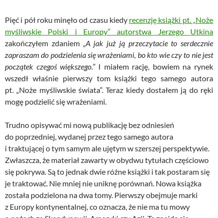
Pięć i pół roku minęło od czasu kiedy
recenzję książki pt. „Noże
myśliwskie Polski i Europy” autorstwa Jerzego Utkina
zakończyłem zdaniem
„A jak już ją przeczytacie to serdecznie
zapraszam do podzielenia się wrażeniami, bo kto wie czy to nie jest
początek czegoś większego.”
I miałem rację, bowiem na rynek
wszedł właśnie pierwszy tom książki tego samego autora
pt. „Noże myśliwskie świata”. Teraz kiedy dostałem ją do ręki
mogę podzielić się wrażeniami.
Trudno opisywać mi nową publikację bez odniesień
do poprzedniej, wydanej przez tego samego autora
i traktującej o tym samym ale ujętym w szerszej perspektywie.
Zwłaszcza, że materiał zawarty w obydwu tytułach częściowo
się pokrywa. Są to jednak dwie różne książki i tak postaram się
je traktować. Nie mniej nie uniknę porównań. Nowa książka
została podzielona na dwa tomy. Pierwszy obejmuje marki
z Europy kontynentalnej, co oznacza, że nie ma tu mowy