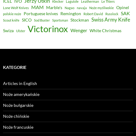
Jerzy Utkin
ICEL
IVO
Klecker
Laguiole
Leatherman
Le Thiers
MAM
Marble's
Opinel
Lone Wolf Knives
Nagao
navaja
Noże myśliwskie
SAK
Portuguese knives
Remington
polskie noże
Robert David
Russlock
Swiss Army Knife
SICO
Stockman
Scout knife
Sod Buster
Sportsman
Victorinox
Wenger
Swiza
White Christmas
Ulster
KATEGORIE
Articles in English
Noże amerykańskie
Noże bułgarskie
Noże chińskie
Noże francuskie