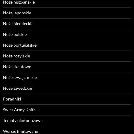
Noże hiszpańskie
Noże japońskie
Noże niemieckie
Noże polskie
Noże portugalskie
Noże rosyjskie
Noże skautowe
Noże szwajcarskie
Noże szwedzkie
Poradniki
Swiss Army Knife
Tematy okołonożowe
Wersje limitowane