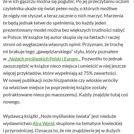
że w ich gąszczu można się pogubić. Po jej przeczytaniu oczom
czytelnika ukaże się świat pełen noży, o których możliwe
że nigdy nie słyszał, a teraz zacznie o nich marzyć. Marzenia
te będą jednak łatwe do spełnienia, bo każdy jeden
prezentowany model można bez większych trudności nabyć
w Polsce. W książce tej autor skupia się na faktach i raczej
stroni od wygłaszania własnych opinii. Przyznam, że trochę
mi brakuje tego „gawędziarskiego” stylu, który poznałem
w „
Nożach myśliwskich Polski i Europy
„. Pozwoliło to jednak
zaoszczędzić w książce nieco miejsca i umieścić w niej jeszcze
więcej przykładów, które wypełniają aż 75% zawartości.
W nowej publikacji noże hiszpańskie czy włoskie wróciły
na właściwe miejsce (w poprzedniej książce zostały
potraktowane nieco po macoszemu). Każdy znajdzie tutaj coś
nowego.
Wydawcą książki „Noże myśliwskie świata” jest nieduże
wydawnictwo
Atra World
, skupione na tematyce łowieckiej
i przyrodniczej. Oznacza to, że nie znajdziecie jej w dużych