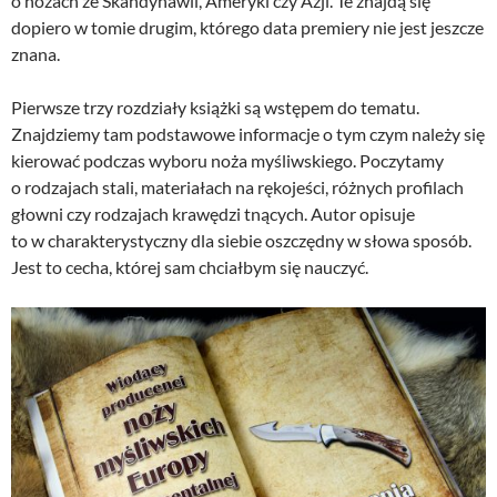
o nożach ze Skandynawii, Ameryki czy Azji. Te znajdą się
dopiero w tomie drugim, którego data premiery nie jest jeszcze
znana.
Pierwsze trzy rozdziały książki są wstępem do tematu.
Znajdziemy tam podstawowe informacje o tym czym należy się
kierować podczas wyboru noża myśliwskiego. Poczytamy
o rodzajach stali, materiałach na rękojeści, różnych profilach
głowni czy rodzajach krawędzi tnących. Autor opisuje
to w charakterystyczny dla siebie oszczędny w słowa sposób.
Jest to cecha, której sam chciałbym się nauczyć.