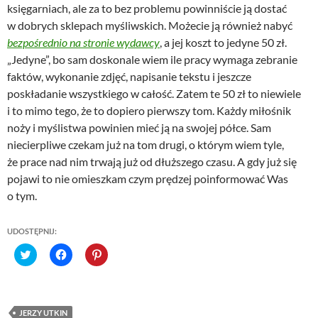
księgarniach, ale za to bez problemu powinniście ją dostać
w dobrych sklepach myśliwskich. Możecie ją również nabyć
bezpośrednio na stronie wydawcy
, a jej koszt to jedyne 50 zł.
„Jedyne”, bo sam doskonale wiem ile pracy wymaga zebranie
faktów, wykonanie zdjęć, napisanie tekstu i jeszcze
poskładanie wszystkiego w całość. Zatem te 50 zł to niewiele
i to mimo tego, że to dopiero pierwszy tom. Każdy miłośnik
noży i myślistwa powinien mieć ją na swojej półce. Sam
niecierpliwe czekam już na tom drugi, o którym wiem tyle,
że prace nad nim trwają już od dłuższego czasu. A gdy już się
pojawi to nie omieszkam czym prędzej poinformować Was
o tym.
UDOSTĘPNIJ:
C
C
C
l
l
l
i
i
i
c
c
c
k
k
k
t
t
t
o
o
o
JERZY UTKIN