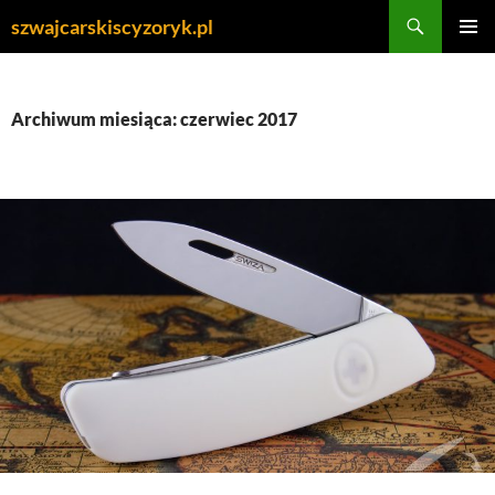
Przejdź
Szukaj
szwajcarskiscyzoryk.pl
do
MENU
treści
GŁÓWN
Archiwum miesiąca: czerwiec 2017