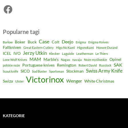
Facebook
Popularne tagi
Case
Deejo
Boker
Buck
Colt
Barlow
Enigma
Enigma Knives
Fallkniven
Great Eastern Cutlery
Higo No Kami
Higonokami
Honore Durand
Jerzy Utkin
ICEL
IVO
Klecker
Laguiole
Leatherman
Le Thiers
MAM
Marble's
Opinel
Lone Wolf Knives
Nagao
navaja
Noże myśliwskie
SAK
Portuguese knives
Remington
polskie noże
Robert David
Russlock
Swiss Army Knife
SICO
Stockman
Scout knife
Sod Buster
Sportsman
Victorinox
Wenger
Swiza
White Christmas
Ulster
KATEGORIE