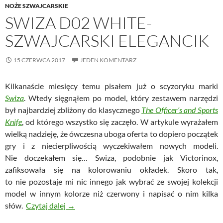
NOŻE SZWAJCARSKIE
SWIZA D02 WHITE-
SZWAJCARSKI ELEGANCIK
15 CZERWCA 2017
JEDEN KOMENTARZ
Kilkanaście miesięcy temu pisałem już o scyzoryku marki
Swiza
. Wtedy sięgnąłem po model, który zestawem narzędzi
był najbardziej zbliżony do klasycznego
The Officer’s and Sports
Knife
, od którego wszystko się zaczęło. W artykule wyrażałem
wielką nadzieję, że ówczesna uboga oferta to dopiero początek
gry i z niecierpliwością wyczekiwałem nowych modeli.
Nie doczekałem się… Swiza, podobnie jak Victorinox,
zafiksowała się na kolorowaniu okładek. Skoro tak,
to nie pozostaje mi nic innego jak wybrać ze swojej kolekcji
model w innym kolorze niż czerwony i napisać o nim kilka
Swiza D02 White- szwajcarski elegancik
słów.
Czytaj dalej
→