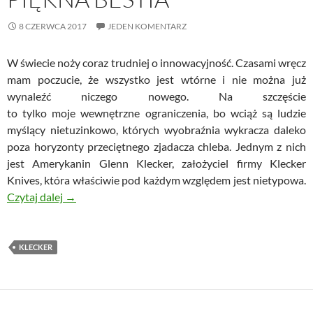
8 CZERWCA 2017
JEDEN KOMENTARZ
W świecie noży coraz trudniej o innowacyjność. Czasami wręcz
mam poczucie, że wszystko jest wtórne i nie można już
wynaleźć niczego nowego. Na szczęście
to tylko moje wewnętrzne ograniczenia, bo wciąż są ludzie
myślący nietuzinkowo, których wyobraźnia wykracza daleko
poza horyzonty przeciętnego zjadacza chleba. Jednym z nich
jest Amerykanin Glenn Klecker, założyciel firmy Klecker
Knives, która właściwie pod każdym względem jest nietypowa.
Klecker Cordovan – piękna bestia
Czytaj dalej
→
KLECKER