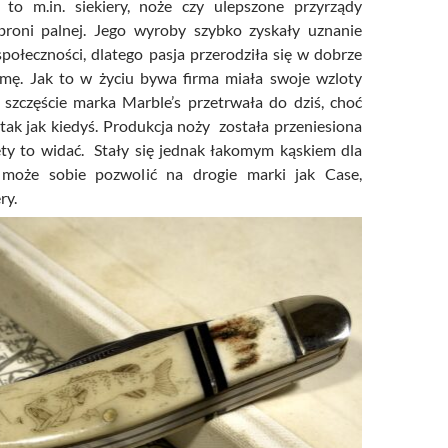
y to m.in. siekiery, noże czy ulepszone przyrządy
broni palnej. Jego wyroby szybko zyskały uznanie
społeczności, dlatego pasja przerodziła się w dobrze
rmę. Jak to w życiu bywa firma miała swoje wzloty
a szczęście marka Marble’s przetrwała do dziś, choć
 tak jak kiedyś. Produkcja noży została przeniesiona
ety to widać. Stały się jednak łakomym kąskiem dla
 może sobie pozwolić na drogie marki jak Case,
ry.