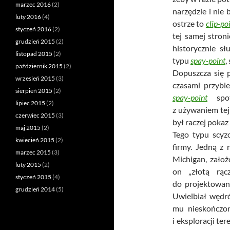
marzec 2016
(2)
narzędzie i nie 
luty 2016
(4)
ostrze to
clip-po
styczeń 2016
(2)
tej samej stron
grudzień 2015
(2)
historycznie sł
listopad 2015
(2)
typu
spay-point
,
październik 2015
(2)
Dopuszcza się 
wrzesień 2015
(3)
czasami przybie
sierpień 2015
(2)
spay-point
sp
lipiec 2015
(2)
z używaniem tej
czerwiec 2015
(3)
był raczej pokaz
maj 2015
(2)
Tego typu scyz
kwiecień 2015
(2)
firmy. Jedną z 
marzec 2015
(3)
Michigan, zało
luty 2015
(2)
on „złotą rąc
styczeń 2015
(4)
do projektowani
grudzień 2014
(5)
Uwielbiał wędr
mu nieskończon
i eksploracji te