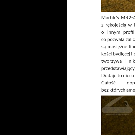
Marble’s MR25
z rękojeścią w k
o innym profi
co pozwala zali
są mosiężne lin
kości bydlęcej i
tworzywa i nik
przedstawiający
Dodaje to nieco
Całość dope
bez których ame