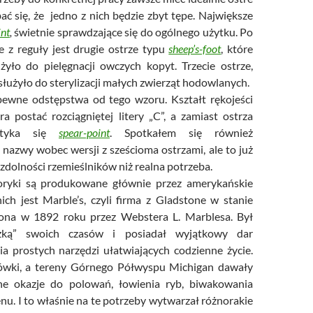
bać się, że jedno z nich będzie zbyt tępe. Największe
int
,
świetnie sprawdzające się do ogólnego użytku. Po
ie z reguły jest drugie ostrze typu
sheep’s-foot
, które
użyło do pielęgnacji owczych kopyt. Trzecie ostrze,
 służyło do sterylizacji małych zwierząt hodowlanych.
pewne odstępstwa od tego wzoru. Kształt rękojeści
ra postać rozciągniętej litery „C”, a zamiast ostrza
otyka się
spear-point
. Spotkałem się również
 nazwy wobec wersji z sześcioma ostrzami, ale to już
 zdolności rzemieślników niż realna potrzeba.
oryki są produkowane głównie przez amerykańskie
nich jest Marble’s, czyli firma z Gladstone w stanie
żona w 1892 roku przez Webstera L. Marblesa. Był
zką” swoich czasów i posiadał wyjątkowy dar
a prostych narzędzi ułatwiających codzienne życie.
ówki, a tereny Górnego Półwyspu Michigan dawały
e okazje do polowań, łowienia ryb, biwakowania
renu. I to właśnie na te potrzeby wytwarzał różnorakie