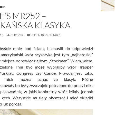
KIE
’S MR252 –
KAŃSKA KLASYKA
15
CHOMIK
JEDEN KOMENTARZ
libyście mnie pod ścianą i zmusili do odpowiedzi
i amerykański wzór scyzoryka jest tym „najbardziej”
z miejsca odpowiedziałbym „Stockman”. Wiem, wiem.
zielone. Inni być może wybraliby wzór Trapper
Muskrat, Congress czy Canoe. Prawda jest taka,
 nich można uznać za klasyk. Różne
stawały bo były zwyczajnie potrzebne do pracy i nikt
pasować się w jakiś konkretny wzór. Miały jednak
 cech. Wszystkie musiały błyszczeć i mieć okładki
i lub poroża.