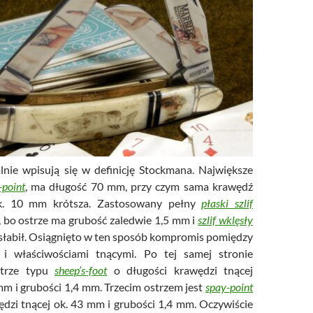
alnie wpisują się w definicję Stockmana. Największe
-point
, ma długość 70 mm, przy czym sama krawędź
ok. 10 mm krótsza. Zastosowany pełny
płaski szlif
 bo ostrze ma grubość zaledwie 1,5 mm i
szlif wklęsły
osłabił. Osiągnięto w ten sposób kompromis pomiędzy
 i właściwościami tnącymi. Po tej samej stronie
strze typu
sheep’s-foot
o długości krawędzi tnącej
m i grubości 1,4 mm. Trzecim ostrzem jest
spay-point
ędzi tnącej ok. 43 mm i grubości 1,4 mm. Oczywiście