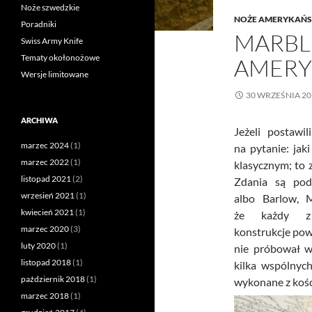
Noże szwedzkie
NOŻE AMERYKAŃS
Poradniki
MARBLE
Swiss Army Knife
Tematy okołonożowe
AMERY
Wersje limitowane
30 WRZEŚNIA 20
ARCHIWA
Jeżeli postawi
marzec 2024
(1)
na pytanie: jak
marzec 2022
(1)
klasycznym; to 
listopad 2021
(2)
Zdania są pod
wrzesień 2021
(1)
albo Barlow, 
kwiecień 2021
(1)
że każdy z
marzec 2020
(3)
konstrukcje pow
luty 2020
(1)
nie próbował w
listopad 2018
(1)
kilka wspólnych
październik 2018
(1)
wykonane z kośc
marzec 2018
(1)