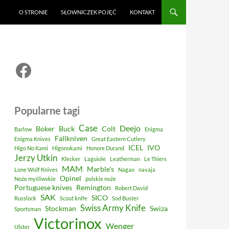
O STRONIE
SŁOWNICZEK POJĘĆ
KONTAKT
Facebook
Popularne tagi
Case
Deejo
Boker
Buck
Colt
Barlow
Enigma
Fallkniven
Enigma Knives
Great Eastern Cutlery
ICEL
IVO
Higo No Kami
Higonokami
Honore Durand
Jerzy Utkin
Klecker
Laguiole
Leatherman
Le Thiers
MAM
Marble's
Lone Wolf Knives
Nagao
navaja
Opinel
Noże myśliwskie
polskie noże
Portuguese knives
Remington
Robert David
SAK
SICO
Russlock
Scout knife
Sod Buster
Swiss Army Knife
Stockman
Swiza
Sportsman
Victorinox
Wenger
Ulster