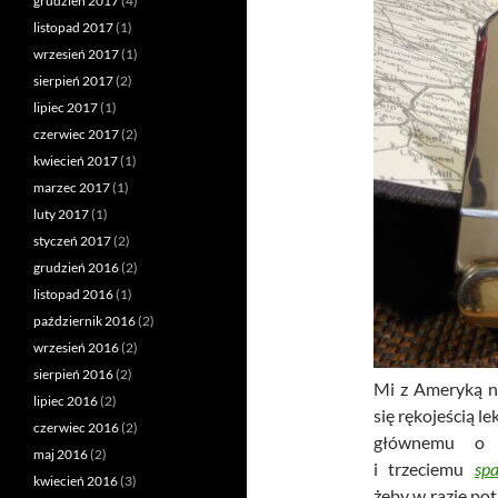
grudzień 2017
(4)
listopad 2017
(1)
wrzesień 2017
(1)
sierpień 2017
(2)
lipiec 2017
(1)
czerwiec 2017
(2)
kwiecień 2017
(1)
marzec 2017
(1)
luty 2017
(1)
styczeń 2017
(2)
grudzień 2016
(2)
listopad 2016
(1)
październik 2016
(2)
wrzesień 2016
(2)
sierpień 2016
(2)
Mi z Ameryką na
lipiec 2016
(2)
się rękojeścią le
czerwiec 2016
(2)
głównemu o 
maj 2016
(2)
i trzeciemu
spa
kwiecień 2016
(3)
żeby w razie pot