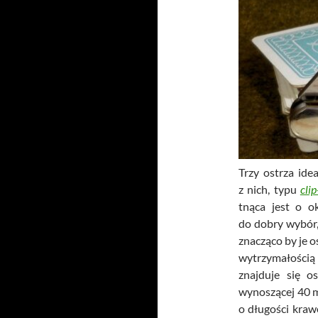
Trzy ostrza ide
z nich, typu
clip
tnąca jest o 
do dobry wybór,
znacząco by je 
wytrzymałością
znajduje się o
wynoszącej 40 m
o długości kraw