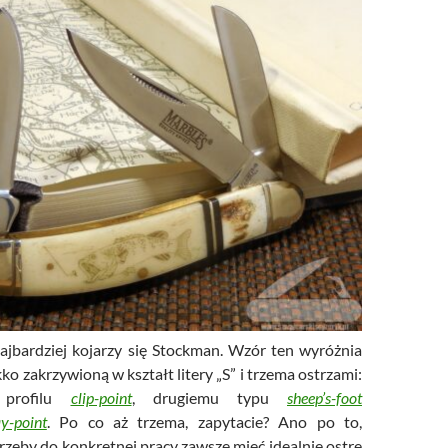
jbardziej kojarzy się Stockman. Wzór ten wyróżnia
kko zakrzywioną w kształt litery „S” i trzema ostrzami:
profilu
clip-point
, drugiemu typu
sheep’s-foot
y-point
. Po co aż trzema, zapytacie? Ano po to,
rzeby do konkretnej pracy zawsze mieć idealnie ostre