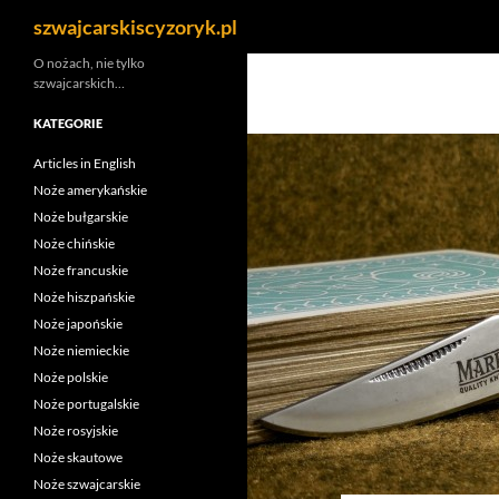
Szukaj
szwajcarskiscyzoryk.pl
Przejdź
O nożach, nie tylko
szwajcarskich…
do
treści
KATEGORIE
Articles in English
Noże amerykańskie
Noże bułgarskie
Noże chińskie
Noże francuskie
Noże hiszpańskie
Noże japońskie
Noże niemieckie
Noże polskie
Noże portugalskie
Noże rosyjskie
Noże skautowe
Noże szwajcarskie