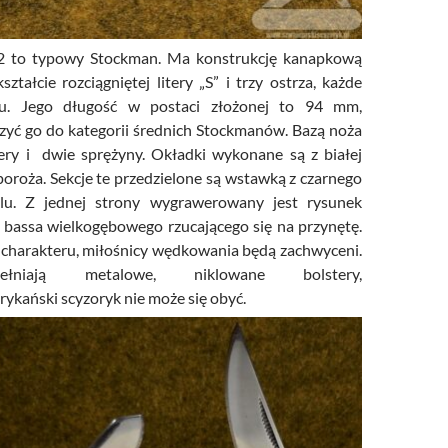
2 to typowy Stockman. Ma konstrukcję kanapkową
ształcie rozciągniętej litery „S” i trzy ostrza, każde
lu. Jego długość w postaci złożonej to 94 mm,
czyć go do kategorii średnich Stockmanów. Bazą noża
ery i dwie sprężyny. Okładki wykonane są z białej
 poroża. Sekcje te przedzielone są wstawką z czarnego
lu. Z jednej strony wygrawerowany jest rysunek
 bassa wielkogębowego rzucającego się na przynętę.
 charakteru, miłośnicy wędkowania będą zachwyceni.
łniają metalowe, niklowane bolstery,
rykański scyzoryk nie może się obyć.