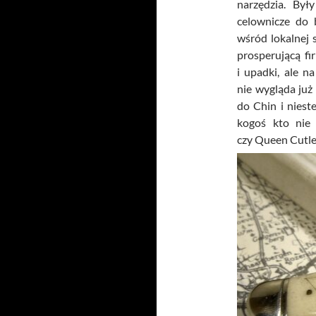
narzędzia. Był
celownicze do 
wśród lokalnej 
prosperującą fi
i upadki, ale n
nie wygląda już
do Chin i niest
kogoś kto nie
czy Queen Cutle