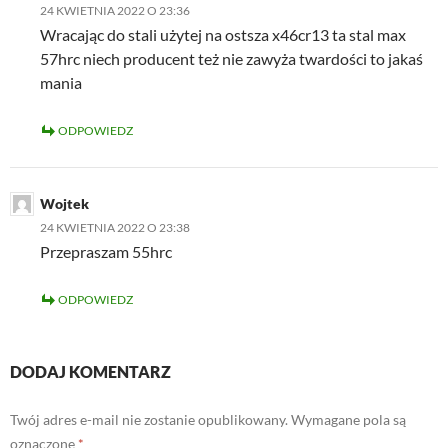
24 KWIETNIA 2022 O 23:36
Wracając do stali użytej na ostsza x46cr13 ta stal max
57hrc niech producent też nie zawyża twardości to jakaś
mania
ODPOWIEDZ
Wojtek
24 KWIETNIA 2022 O 23:38
Przepraszam 55hrc
ODPOWIEDZ
DODAJ KOMENTARZ
Twój adres e-mail nie zostanie opublikowany.
Wymagane pola są
oznaczone
*