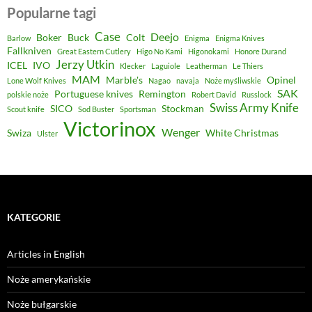
Popularne tagi
Case
Deejo
Boker
Buck
Colt
Barlow
Enigma
Enigma Knives
Fallkniven
Great Eastern Cutlery
Higo No Kami
Higonokami
Honore Durand
Jerzy Utkin
ICEL
IVO
Klecker
Laguiole
Leatherman
Le Thiers
MAM
Marble's
Opinel
Lone Wolf Knives
Nagao
navaja
Noże myśliwskie
SAK
Portuguese knives
Remington
polskie noże
Robert David
Russlock
Swiss Army Knife
SICO
Stockman
Scout knife
Sod Buster
Sportsman
Victorinox
Wenger
Swiza
White Christmas
Ulster
KATEGORIE
Articles in English
Noże amerykańskie
Noże bułgarskie