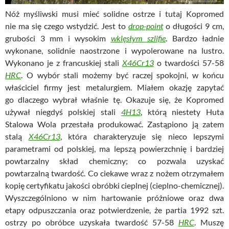
Nóż myśliwski musi mieć solidne ostrze i tutaj Kopromed
nie ma się czego wstydzić. Jest to
drop-point
o długości 9 cm,
grubości 3 mm i wysokim
wklęsłym szlifie
. Bardzo ładnie
wykonane, solidnie naostrzone i wypolerowane na lustro.
Wykonano je z francuskiej stali
X46Cr13
o twardości 57-58
HRC
. O wybór stali możemy być raczej spokojni, w końcu
właściciel firmy jest metalurgiem. Miałem okazję zapytać
go dlaczego wybrał właśnie tę. Okazuje się, że Kopromed
używał niegdyś polskiej stali
4H13
, którą niestety Huta
Stalowa Wola przestała produkować. Zastąpiono ją zatem
stalą
X46Cr13
, która charakteryzuje się nieco lepszymi
parametrami od polskiej, ma lepszą powierzchnię i bardziej
powtarzalny skład chemiczny; co pozwala uzyskać
powtarzalną twardość. Co ciekawe wraz z nożem otrzymałem
kopię certyfikatu jakości obróbki cieplnej (cieplno-chemicznej).
Wyszczególniono w nim hartowanie próżniowe oraz dwa
etapy odpuszczania oraz potwierdzenie, że partia 1992 szt.
ostrzy po obróbce uzyskała twardość 57-58
HRC
. Muszę