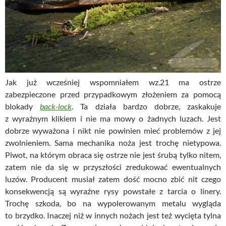
Jak już wcześniej wspomniałem wz.21 ma ostrze
zabezpieczone przed przypadkowym złożeniem za pomocą
blokady
back-lock
. Ta działa bardzo dobrze, zaskakuje
z wyraźnym klikiem i nie ma mowy o żadnych luzach. Jest
dobrze wyważona i nikt nie powinien mieć problemów z jej
zwolnieniem. Sama mechanika noża jest trochę nietypowa.
Piwot, na którym obraca się ostrze nie jest śrubą tylko nitem,
zatem nie da się w przyszłości zredukować ewentualnych
luzów. Producent musiał zatem dość mocno zbić nit czego
konsekwencją są wyraźne rysy powstałe z tarcia o linery.
Trochę szkoda, bo na wypolerowanym metalu wygląda
to brzydko. Inaczej niż w innych nożach jest też wycięta tylna