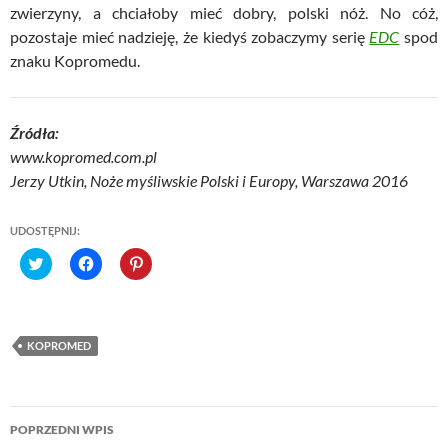
zwierzyny, a chciałoby mieć dobry, polski nóż. No cóż,
pozostaje mieć nadzieję, że kiedyś zobaczymy serię
EDC
spod
znaku Kopromedu.
Źródła:
www.kopromed.com.pl
Jerzy Utkin, Noże myśliwskie Polski i Europy, Warszawa 2016
UDOSTĘPNIJ:
C
C
C
l
l
l
i
i
i
c
c
c
k
k
k
t
t
t
o
o
o
KOPROMED
s
s
s
h
h
h
a
a
a
r
r
r
Nawigacja
e
e
e
o
o
o
POPRZEDNI WPIS
n
n
n