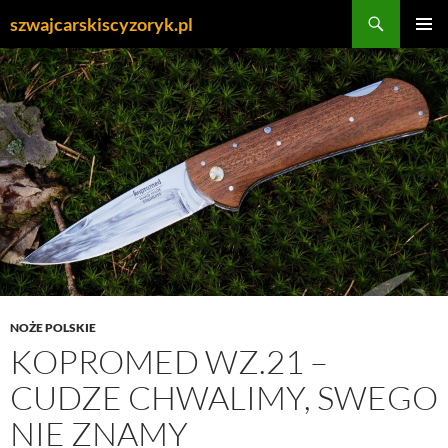
Przejdź
Szukaj
szwajcarskiscyzoryk.pl
do
MENU
treści
GŁÓWN
NOŻE POLSKIE
KOPROMED WZ.21 –
CUDZE CHWALIMY, SWEGO
NIE ZNAMY