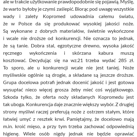
ale w trakcie użytkowanie prawdopodobnie się pojawią. Myślę,
że warto byłoby je czymś zaślepić. Biorąc pod uwagę wszystkie
wady i zalety Kopromed udowadnia całemu światu,
że w Polsce da się produkować wysokiej jakości noże.
Są wykonane z dobrych materiałów, świetnie wykończone
i wcale nie droższe od konkurencji. Nie oznacza to jednak,
że są tanie. Dobra stal, egzotyczne drewno, wysoka jakość
ręcznego wykończenia i skórzana kabura muszą
kosztować. Decydując się na wz.21 trzeba wydać 285 zł.
To sporo, ale u konkurencji wcale nie jest taniej. Noże
myśliwskie ogólnie są drogie, a składane są jeszcze droższe.
Grupa docelowa potrafi jednak docenić jakość i jest gotowa
wysupłać nieco więcej grosza żeby mieć coś wyjątkowego.
Szkoda tylko, że oferta noży składanych Kopromedu jest
tak uboga. Konkurencja daje znacznie większy wybór. Z drugiej
strony myśliwi raczej preferują noże z ostrzem stałym, które
łatwiej umyć z resztek krwi. Pamiętajmy, że docelowo mają
m.in. kroić mięso, a przy tym trzeba zachować odpowiednią
higienę. Wiele osób nigdy jednak nie będzie oprawiać