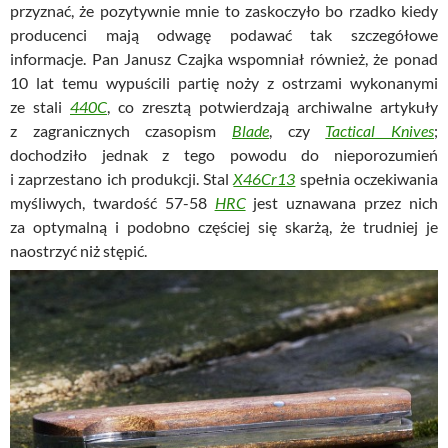
przyznać, że pozytywnie mnie to zaskoczyło bo rzadko kiedy
producenci mają odwagę podawać tak szczegółowe
informacje. Pan Janusz Czajka wspomniał również, że ponad
10 lat temu wypuścili partię noży z ostrzami wykonanymi
ze stali
440C
, co zresztą potwierdzają archiwalne artykuły
z zagranicznych czasopism
Blade
, czy
Tactical Knives
;
dochodziło jednak z tego powodu do nieporozumień
i zaprzestano ich produkcji. Stal
X46Cr13
spełnia oczekiwania
myśliwych, twardość 57-58
HRC
jest uznawana przez nich
za optymalną i podobno częściej się skarżą, że trudniej je
naostrzyć niż stępić.