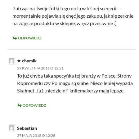
Patrząc na Twoje fotki tego noża w leśnej scenerii –
momentalnie pojawia się chęć jego zakupu, jak się zerknie
na zdjęcie produktu w sklepie, wręcz przeciwnie :)
ODPOWIEDZ
chomik
29 KWIETNIA 2016 O 12:21
To już chyba taka specyfika tej branży w Polsce. Strony
Kopromedu czy Polmagu są słabe. Nieco lepiej wypada
Skałmet. Już „niedzielni” knifemakerzy mają lepsze.
ODPOWIEDZ
Sebastian
27 MAJA 2018 O 12:26