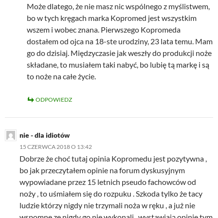
Może dlatego, że nie masz nic wspólnego z myślistwem,
bo w tych kręgach marka Kopromed jest wszystkim
wszem i wobec znana. Pierwszego Kopromeda
dostałem od ojca na 18-ste urodziny, 23 lata temu. Mam
go do dzisiaj. Międzyczasie jak weszły do produkcji noże
składane, to musiałem taki nabyć, bo lubię tą markę i są
to noże na całe życie.
ODPOWIEDZ
nie - dla idiotów
15 CZERWCA 2018 O 13:42
Dobrze że choć tutaj opinia Kopromedu jest pozytywna ,
bo jak przeczytałem opinie na forum dyskusyjnym
wypowiadane przez 15 letnich pseudo fachowców od
noży , to uśmiałem się do rozpuku . Szkoda tylko że tacy
ludzie którzy nigdy nie trzymali noża w ręku , a już nie
wspomnę ze nigdy go nie wykonali , wystawiają opinię tym