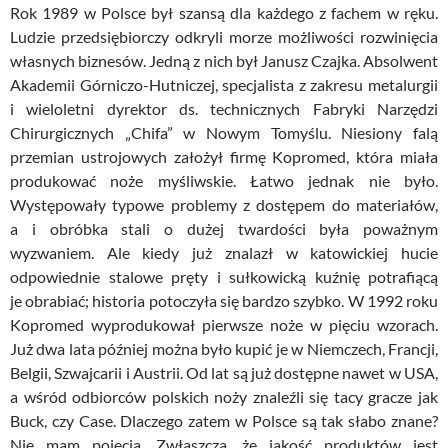
Rok 1989 w Polsce był szansą dla każdego z fachem w ręku.
Ludzie przedsiębiorczy odkryli morze możliwości rozwinięcia
własnych biznesów. Jedną z nich był Janusz Czajka. Absolwent
Akademii Górniczo-Hutniczej, specjalista z zakresu metalurgii
i wieloletni dyrektor ds. technicznych Fabryki Narzędzi
Chirurgicznych „Chifa” w Nowym Tomyślu. Niesiony falą
przemian ustrojowych założył firmę Kopromed, która miała
produkować noże myśliwskie. Łatwo jednak nie było.
Występowały typowe problemy z dostępem do materiałów,
a i obróbka stali o dużej twardości była poważnym
wyzwaniem. Ale kiedy już znalazł w katowickiej hucie
odpowiednie stalowe pręty i sułkowicką kuźnię potrafiącą
je obrabiać; historia potoczyła się bardzo szybko. W 1992 roku
Kopromed wyprodukował pierwsze noże w pięciu wzorach.
Już dwa lata później można było kupić je w Niemczech, Francji,
Belgii, Szwajcarii i Austrii. Od lat są już dostępne nawet w USA,
a wśród odbiorców polskich noży znaleźli się tacy gracze jak
Buck, czy Case. Dlaczego zatem w Polsce są tak słabo znane?
Nie mam pojęcia. Zwłaszcza, że jakość produktów jest