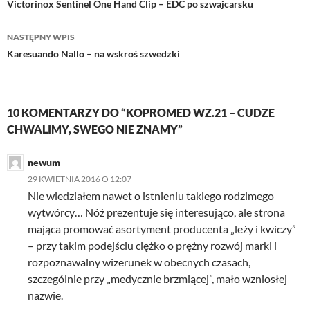
wpisu
Victorinox Sentinel One Hand Clip – EDC po szwajcarsku
T
F
P
w
a
i
i
c
n
NASTĘPNY WPIS
t
e
t
t
b
e
Karesuando Nallo – na wskroś szwedzki
e
o
r
r
o
e
(
k
s
O
(
t
p
O
(
e
p
O
10 KOMENTARZY DO “KOPROMED WZ.21 – CUDZE
n
e
p
s
n
e
CHWALIMY, SWEGO NIE ZNAMY”
i
s
n
n
i
s
n
i
n
n
newum
e
n
w
e
n
29 KWIETNIA 2016 O 12:07
w
w
e
i
w
w
Nie wiedziałem nawet o istnieniu takiego rodzimego
n
i
w
wytwórcy… Nóż prezentuje się interesująco, ale strona
d
n
i
o
d
n
mająca promować asortyment producenta „leży i kwiczy”
w
o
d
)
w
o
– przy takim podejściu ciężko o prężny rozwój marki i
)
w
)
rozpoznawalny wizerunek w obecnych czasach,
szczególnie przy „medycznie brzmiącej”, mało wzniosłej
nazwie.