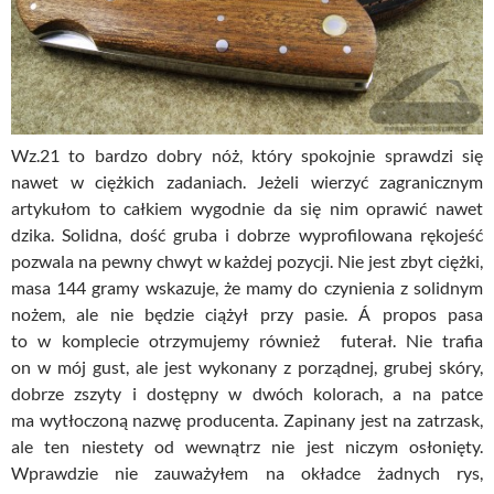
Wz.21 to bardzo dobry nóż, który spokojnie sprawdzi się
nawet w ciężkich zadaniach. Jeżeli wierzyć zagranicznym
artykułom to całkiem wygodnie da się nim oprawić nawet
dzika. Solidna, dość gruba i dobrze wyprofilowana rękojeść
pozwala na pewny chwyt w każdej pozycji. Nie jest zbyt ciężki,
masa 144 gramy wskazuje, że mamy do czynienia z solidnym
nożem, ale nie będzie ciążył przy pasie. Á propos pasa
to w komplecie otrzymujemy również futerał. Nie trafia
on w mój gust, ale jest wykonany z porządnej, grubej skóry,
dobrze zszyty i dostępny w dwóch kolorach, a na patce
ma wytłoczoną nazwę producenta. Zapinany jest na zatrzask,
ale ten niestety od wewnątrz nie jest niczym osłonięty.
Wprawdzie nie zauważyłem na okładce żadnych rys,