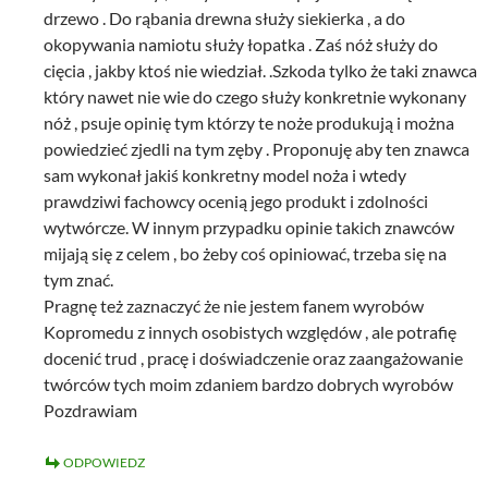
drzewo . Do rąbania drewna służy siekierka , a do
okopywania namiotu służy łopatka . Zaś nóż służy do
cięcia , jakby ktoś nie wiedział. .Szkoda tylko że taki znawca
który nawet nie wie do czego służy konkretnie wykonany
nóż , psuje opinię tym którzy te noże produkują i można
powiedzieć zjedli na tym zęby . Proponuję aby ten znawca
sam wykonał jakiś konkretny model noża i wtedy
prawdziwi fachowcy ocenią jego produkt i zdolności
wytwórcze. W innym przypadku opinie takich znawców
mijają się z celem , bo żeby coś opiniować, trzeba się na
tym znać.
Pragnę też zaznaczyć że nie jestem fanem wyrobów
Kopromedu z innych osobistych względów , ale potrafię
docenić trud , pracę i doświadczenie oraz zaangażowanie
twórców tych moim zdaniem bardzo dobrych wyrobów
Pozdrawiam
ODPOWIEDZ