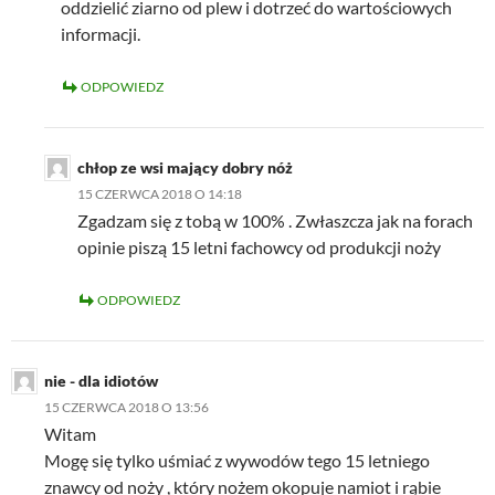
oddzielić ziarno od plew i dotrzeć do wartościowych
informacji.
ODPOWIEDZ
chłop ze wsi mający dobry nóż
15 CZERWCA 2018 O 14:18
Zgadzam się z tobą w 100% . Zwłaszcza jak na forach
opinie piszą 15 letni fachowcy od produkcji noży
ODPOWIEDZ
nie - dla idiotów
15 CZERWCA 2018 O 13:56
Witam
Mogę się tylko uśmiać z wywodów tego 15 letniego
znawcy od noży , który nożem okopuje namiot i rąbie