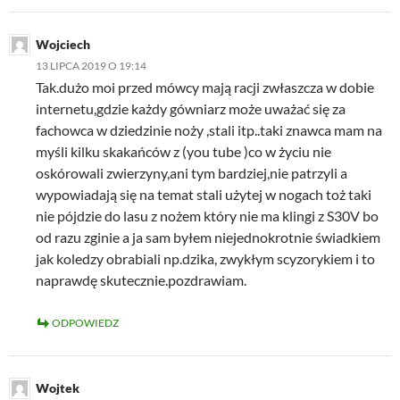
Wojciech
13 LIPCA 2019 O 19:14
Tak.dużo moi przed mówcy mają racji zwłaszcza w dobie
internetu,gdzie każdy gówniarz może uważać się za
fachowca w dziedzinie noży ,stali itp..taki znawca mam na
myśli kilku skakańców z (you tube )co w życiu nie
oskórowali zwierzyny,ani tym bardziej,nie patrzyli a
wypowiadają się na temat stali użytej w nogach toż taki
nie pójdzie do lasu z nożem który nie ma klingi z S30V bo
od razu zginie a ja sam byłem niejednokrotnie świadkiem
jak koledzy obrabiali np.dzika, zwykłym scyzorykiem i to
naprawdę skutecznie.pozdrawiam.
ODPOWIEDZ
Wojtek