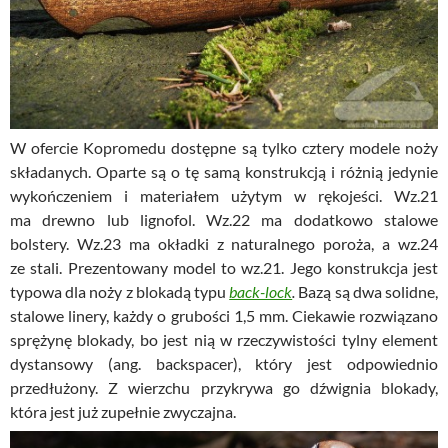
W ofercie Kopromedu dostępne są tylko cztery modele noży
składanych. Oparte są o tę samą konstrukcją i różnią jedynie
wykończeniem i materiałem użytym w rękojeści. Wz.21
ma drewno lub lignofol. Wz.22 ma dodatkowo stalowe
bolstery. Wz.23 ma okładki z naturalnego poroża, a wz.24
ze stali. Prezentowany model to wz.21. Jego konstrukcja jest
typowa dla noży z blokadą typu
back-lock
.
Bazą są dwa solidne,
stalowe linery, każdy o grubości 1,5 mm. Ciekawie rozwiązano
sprężynę blokady, bo jest nią w rzeczywistości tylny element
dystansowy (ang. backspacer), który jest odpowiednio
przedłużony. Z wierzchu przykrywa go dźwignia blokady,
która jest już zupełnie zwyczajna.