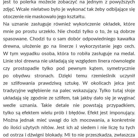
jest to polerka możecie zobaczyć na jednym z powyższych
zdjęć. Wcale niełatwo było je wykonać tak żeby odbijające się
otoczenie nie maskowało jego kształtu.
Na uznanie zasługuje również wykończenie okładek, które
mnie po prostu urzekło. Nie chodzi tylko o to, że są dobrze
spasowane. Chodzi tu o sam dobór odpowiedniego kawałka
drewna, ułożenie go na linerze i wykorzystanie jego cech.
W tym wypadku osoba, która to robiła zasługuje na medal.
Linie słoi drewna nie układają się względem linera równolegle
czy prostopadle tylko pod pewnym kątem, symetrycznie
po obydwu stronach. Dzięki temu rzemieślnik uczynił
ze szlifowania prawdziwą sztukę. W okolicach jelca jest
tradycyjne wgłębienie na palec wskazujący. Tylko tutaj słoje
układają się zgodnie ze szlifem, tak jakby dało się je wyginać
wedle uznania. Takie detale nie powstają przypadkiem,
tylko są efektem wielu prób i błędów. Efekt jest imponujący.
Można jednak mieć uwagi do ich mocowania, a konkretnie
do ilości użytych nitów. Jest ich aż siedem i nie liczę tu tych
od ostrza i dźwigni blokady. Mi to nie przeszkadza, zwłaszcza