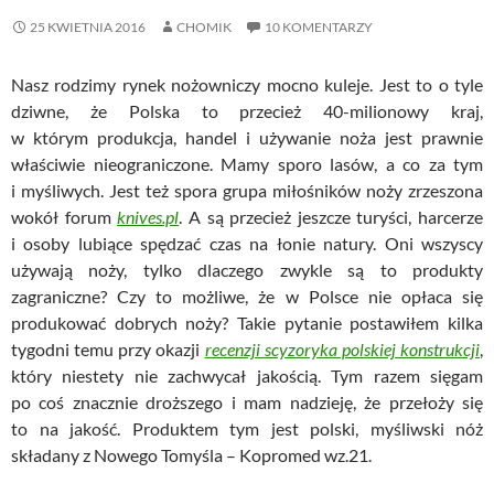
25 KWIETNIA 2016
CHOMIK
10 KOMENTARZY
Nasz rodzimy rynek nożowniczy mocno kuleje. Jest to o tyle
dziwne, że Polska to przecież 40-milionowy kraj,
w którym produkcja, handel i używanie noża jest prawnie
właściwie nieograniczone. Mamy sporo lasów, a co za tym
i myśliwych. Jest też spora grupa miłośników noży zrzeszona
wokół forum
knives.pl
. A są przecież jeszcze turyści, harcerze
i osoby lubiące spędzać czas na łonie natury. Oni wszyscy
używają noży, tylko dlaczego zwykle są to produkty
zagraniczne? Czy to możliwe, że w Polsce nie opłaca się
produkować dobrych noży? Takie pytanie postawiłem kilka
tygodni temu przy okazji
recenzji scyzoryka polskiej konstrukcji
,
który niestety nie zachwycał jakością. Tym razem sięgam
po coś znacznie droższego i mam nadzieję, że przełoży się
to na jakość. Produktem tym jest polski, myśliwski nóż
składany z Nowego Tomyśla – Kopromed wz.21.