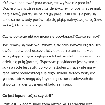
Królowa, ponieważ para asów jest wyższa niż para króli.
Dopiero gdy wyższe pary są identyczne (np. obaj gracze mają
parę asów), patrzy się na drugą parę. Jeśli i drugie pary są
takie same, wtedy porównuje się piątą, najwyższą kartę (tzw.
kicker), która rozstrzyga.
Czy w pokerze układy mogą się powtarzać? Czy są remisy?
Tak, remisy są możliwe i zdarzają się stosunkowo często. Jeśli
dwóch lub więcej graczy ułoży dokładnie ten sam układ,
korzystając z pięciu najlepszych kart ze stołu i ze swoich rąk,
dzielą się pulą (potem). Typowym przykładem jest sytuacja,
gdy na stole jest strit lub kolor, a żaden z graczy nie ma w
ręce karty podnoszącej siłę tego układu. Wtedy wszyscy
gracze, którzy mogą użyć tych pięciu kart stołowych do
stworzenia identycznego układu, remisują.
Co jest lepsze: trójka czy strit?
Strit jest układem silniejszym niż trójka. Hierarchia jest