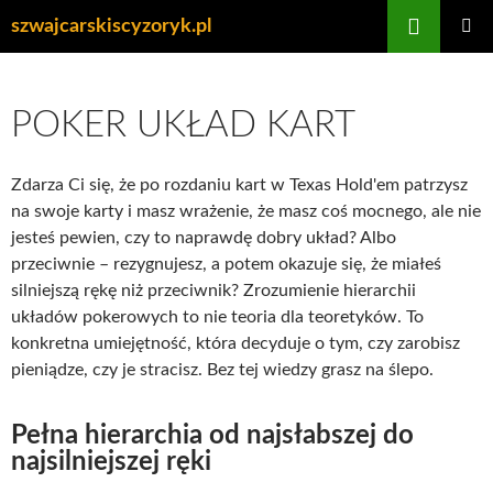
Przejdź
Szukaj
szwajcarskiscyzoryk.pl
do
MENU
treści
GŁÓWN
POKER UKŁAD KART
Zdarza Ci się, że po rozdaniu kart w Texas Hold'em patrzysz
na swoje karty i masz wrażenie, że masz coś mocnego, ale nie
jesteś pewien, czy to naprawdę dobry układ? Albo
przeciwnie – rezygnujesz, a potem okazuje się, że miałeś
silniejszą rękę niż przeciwnik? Zrozumienie hierarchii
układów pokerowych to nie teoria dla teoretyków. To
konkretna umiejętność, która decyduje o tym, czy zarobisz
pieniądze, czy je stracisz. Bez tej wiedzy grasz na ślepo.
Pełna hierarchia od najsłabszej do
najsilniejszej ręki