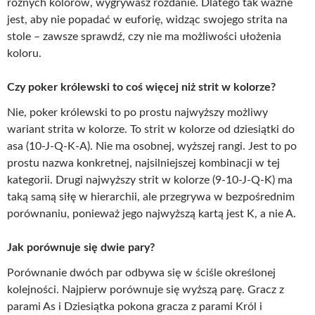
różnych kolorów, wygrywasz rozdanie. Dlatego tak ważne
jest, aby nie popadać w euforię, widząc swojego strita na
stole – zawsze sprawdź, czy nie ma możliwości ułożenia
koloru.
Czy poker królewski to coś więcej niż strit w kolorze?
Nie, poker królewski to po prostu najwyższy możliwy
wariant strita w kolorze. To strit w kolorze od dziesiątki do
asa (10-J-Q-K-A). Nie ma osobnej, wyższej rangi. Jest to po
prostu nazwa konkretnej, najsilniejszej kombinacji w tej
kategorii. Drugi najwyższy strit w kolorze (9-10-J-Q-K) ma
taką samą siłę w hierarchii, ale przegrywa w bezpośrednim
porównaniu, ponieważ jego najwyższą kartą jest K, a nie A.
Jak porównuje się dwie pary?
Porównanie dwóch par odbywa się w ściśle określonej
kolejności. Najpierw porównuje się wyższą parę. Gracz z
parami As i Dziesiątka pokona gracza z parami Król i