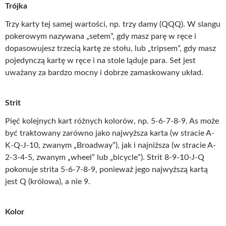
Trójka
Trzy karty tej samej wartości, np. trzy damy (QQQ). W slangu
pokerowym nazywana „setem”, gdy masz parę w ręce i
dopasowujesz trzecią kartę ze stołu, lub „tripsem”, gdy masz
pojedynczą kartę w ręce i na stole ląduje para. Set jest
uważany za bardzo mocny i dobrze zamaskowany układ.
Strit
Pięć kolejnych kart różnych kolorów, np. 5-6-7-8-9. As może
być traktowany zarówno jako najwyższa karta (w stracie A-
K-Q-J-10, zwanym „Broadway”), jak i najniższa (w stracie A-
2-3-4-5, zwanym „wheel” lub „bicycle”). Strit 8-9-10-J-Q
pokonuje strita 5-6-7-8-9, ponieważ jego najwyższą kartą
jest Q (królowa), a nie 9.
Kolor