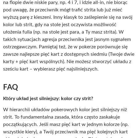
na flopie dwie niskie pary, np. 4 i 7, i idzie all-in, nie biorąc
pod uwagę, że przeciwnik mógł trafić strita lub już mieć
wyższą parę z kieszeni. Inny klasyk to zaślepienie się na swój
kolor lub strit, gdy na stole jest oczywista możliwość
ułożenia fulla (np. na stole jest para, a Ty masz strita). W
takich sytuacjach agresja przeciwnika jest jasnym sygnałem
ostrzegawczym. Pamiętaj też, że w pokerze porównuje się
zawsze najlepsze pięć kart z dostępnych siedmiu (Twoje dwie
karty + pięć kart wspólnych). Nie możesz stworzyć układu z
sześciu kart – wybierasz pięć najsilniejszych.
FAQ
Który układ jest silniejszy: kolor czy strit?
W hierarchii układów pokerowych kolor jest silniejszy niż
strit. To fundamentalna zasada, która często zaskakuje
początkujących. Jeśli masz pięć kart w jednym kolorze (np.
wszystkie kiery), a Twój przeciwnik ma pięć kolejnych kart