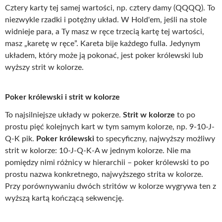
Cztery karty tej samej wartości, np. cztery damy (QQQQ). To
niezwykle rzadki i potężny układ. W Hold'em, jeśli na stole
widnieje para, a Ty masz w ręce trzecią kartę tej wartości,
masz „karetę w ręce”. Kareta bije każdego fulla. Jedynym
układem, który może ją pokonać, jest poker królewski lub
wyższy strit w kolorze.
Poker królewski i strit w kolorze
To najsilniejsze układy w pokerze.
Strit w kolorze
to po
prostu pięć kolejnych kart w tym samym kolorze, np. 9-10-J-
Q-K pik.
Poker królewski
to specyficzny, najwyższy możliwy
strit w kolorze: 10-J-Q-K-A w jednym kolorze. Nie ma
pomiędzy nimi różnicy w hierarchii – poker królewski to po
prostu nazwa konkretnego, najwyższego strita w kolorze.
Przy porównywaniu dwóch stritów w kolorze wygrywa ten z
wyższą kartą kończącą sekwencję.