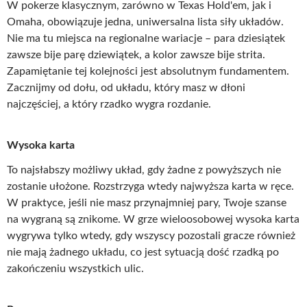
W pokerze klasycznym, zarówno w Texas Hold'em, jak i
Omaha, obowiązuje jedna, uniwersalna lista siły układów.
Nie ma tu miejsca na regionalne wariacje – para dziesiątek
zawsze bije parę dziewiątek, a kolor zawsze bije strita.
Zapamiętanie tej kolejności jest absolutnym fundamentem.
Zacznijmy od dołu, od układu, który masz w dłoni
najczęściej, a który rzadko wygra rozdanie.
Wysoka karta
To najsłabszy możliwy układ, gdy żadne z powyższych nie
zostanie ułożone. Rozstrzyga wtedy najwyższa karta w ręce.
W praktyce, jeśli nie masz przynajmniej pary, Twoje szanse
na wygraną są znikome. W grze wieloosobowej wysoka karta
wygrywa tylko wtedy, gdy wszyscy pozostali gracze również
nie mają żadnego układu, co jest sytuacją dość rzadką po
zakończeniu wszystkich ulic.