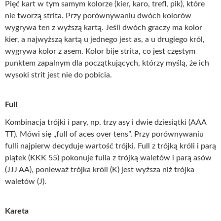
Pięć kart w tym samym kolorze (kier, karo, trefl, pik), które
nie tworzą strita. Przy porównywaniu dwóch kolorów
wygrywa ten z wyższą kartą. Jeśli dwóch graczy ma kolor
kier, a najwyższą kartą u jednego jest as, a u drugiego król,
wygrywa kolor z asem. Kolor bije strita, co jest częstym
punktem zapalnym dla początkujących, którzy myślą, że ich
wysoki strit jest nie do pobicia.
Full
Kombinacja trójki i pary, np. trzy asy i dwie dziesiątki (AAA
TT). Mówi się „full of aces over tens”. Przy porównywaniu
fulli najpierw decyduje wartość trójki. Full z trójką króli i parą
piątek (KKK 55) pokonuje fulla z trójką waletów i parą asów
(JJJ AA), ponieważ trójka króli (K) jest wyższa niż trójka
waletów (J).
Kareta