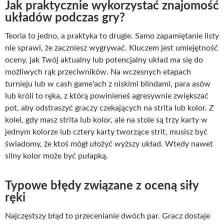
Jak praktycznie wykorzystać znajomość
układów podczas gry?
Teoria to jedno, a praktyka to drugie. Samo zapamiętanie listy
nie sprawi, że zaczniesz wygrywać. Kluczem jest umiejętność
oceny, jak Twój aktualny lub potencjalny układ ma się do
możliwych rąk przeciwników. Na wczesnych etapach
turnieju lub w cash game'ach z niskimi blindami, para asów
lub króli to ręka, z którą powinieneś agresywnie zwiększać
pot, aby odstraszyć graczy czekających na strita lub kolor. Z
kolei, gdy masz strita lub kolor, ale na stole są trzy karty w
jednym kolorze lub cztery karty tworzące strit, musisz być
świadomy, że ktoś mógł ułożyć wyższy układ. Wtedy nawet
silny kolor może być pułapką.
Typowe błędy związane z oceną siły
ręki
Najczęstszy błąd to przecenianie dwóch par. Gracz dostaje