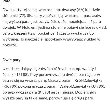
Para
Dwie karty tej samej wartości, np. dwa asy (AA) lub dwie
siódemki (77). Siła pary zależy od jej wartości – para asów
(najwyższa para) jest oczywiście dużo mocniejsza niż para
dwójek. W Hold'em, jeśli na stole nie pojawi się lepszy układ,
para z kieszeni (tzw. pocket pair) często wystarcza do
wygranej. To najczęściej spotykany wygrywający układ w
pokerze.
Dwie pary
Układ składający się z dwóch różnych par, np. walety i
ósemki (JJ i 88). Przy porównywaniu dwóch par najpierw
patrzy się na wyższą parę. Gracz z parami Król-Dziewiątka
(KK i 99) pokona gracza z parami Walet-Dziewiątka (JJ i 99),
bo jego wyższa para (K vs J) jest silniejsza. Dopiero gdy
wyższe pary są takie same, porównuje się drugą parę.