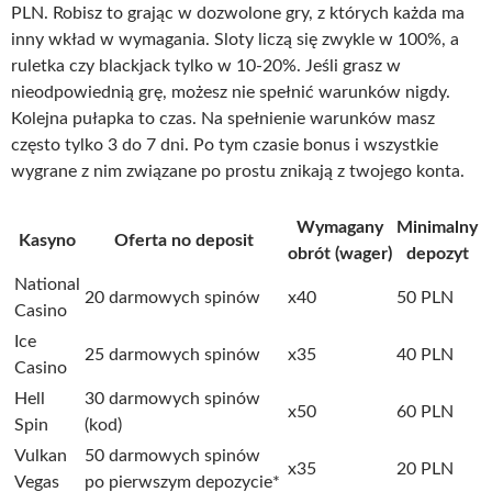
PLN. Robisz to grając w dozwolone gry, z których każda ma
inny wkład w wymagania. Sloty liczą się zwykle w 100%, a
ruletka czy blackjack tylko w 10-20%. Jeśli grasz w
nieodpowiednią grę, możesz nie spełnić warunków nigdy.
Kolejna pułapka to czas. Na spełnienie warunków masz
często tylko 3 do 7 dni. Po tym czasie bonus i wszystkie
wygrane z nim związane po prostu znikają z twojego konta.
Wymagany
Minimalny
Kasyno
Oferta no deposit
obrót (wager)
depozyt
National
20 darmowych spinów
x40
50 PLN
Casino
Ice
25 darmowych spinów
x35
40 PLN
Casino
Hell
30 darmowych spinów
x50
60 PLN
Spin
(kod)
Vulkan
50 darmowych spinów
x35
20 PLN
Vegas
po pierwszym depozycie*