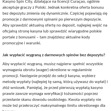
Kasyno Spin City, działające na licencji Curaçao, ogólnie
akceptuje graczy z Polski. Jednak konkretna oferta bonusu
bez depozytu zmienia się dynamicznie. Częściej pojawiają się
promocje z darmowymi spinami po pierwszym depozycie.
Aby sprawdzić aktualną ofertę no deposit, najlepiej wejść na
oficjalną stronę kasyna lub sprawdzić wiarygodne polskie
portale z bonusami – tam znajdziesz aktualne kody
promocyjne i warunki.
Jak wypłacić wygraną z darmowych spinów bez depozytu?
Aby wypłacić wygraną, musisz najpierw spełnić wszystkie
wymagania obrotu (wager) określone w regulaminie
promocji. Następnie przejdź do sekcji kasyna, wybierz
metodę wypłaty (najlepiej tę samą, którą używasz do wpłat) i
złóż wniosek. Pamiętaj, że przed pierwszą wypłatą kasyno
prawie zawsze wymaga weryfikacji tożsamości poprzez
przesłanie skanu dowodu osobistego. Kwota wypłaty nie
może też przekroczyć maksymalnego limitu określonego dla