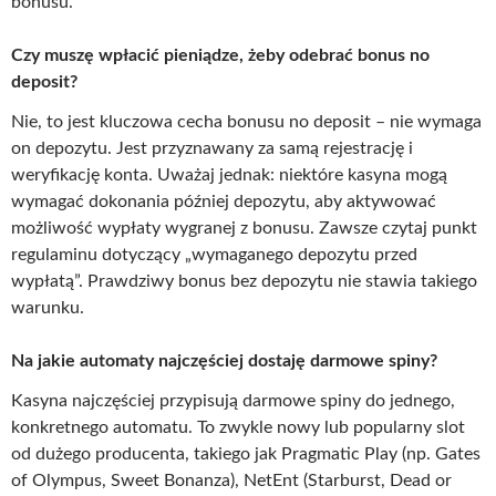
bonusu.
Czy muszę wpłacić pieniądze, żeby odebrać bonus no
deposit?
Nie, to jest kluczowa cecha bonusu no deposit – nie wymaga
on depozytu. Jest przyznawany za samą rejestrację i
weryfikację konta. Uważaj jednak: niektóre kasyna mogą
wymagać dokonania później depozytu, aby aktywować
możliwość wypłaty wygranej z bonusu. Zawsze czytaj punkt
regulaminu dotyczący „wymaganego depozytu przed
wypłatą”. Prawdziwy bonus bez depozytu nie stawia takiego
warunku.
Na jakie automaty najczęściej dostaję darmowe spiny?
Kasyna najczęściej przypisują darmowe spiny do jednego,
konkretnego automatu. To zwykle nowy lub popularny slot
od dużego producenta, takiego jak Pragmatic Play (np. Gates
of Olympus, Sweet Bonanza), NetEnt (Starburst, Dead or