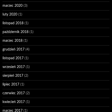
marzec 2020
(3)
luty 2020
(1)
listopad 2018
(1)
październik 2018
(1)
marzec 2018
(1)
grudzień 2017
(4)
listopad 2017
(1)
wrzesień 2017
(1)
sierpień 2017
(2)
lipiec 2017
(1)
czerwiec 2017
(2)
kwiecień 2017
(1)
marzec 2017
(1)