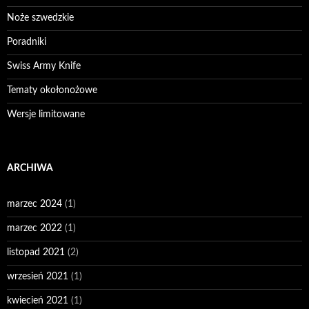
Noże szwedzkie
Poradniki
Swiss Army Knife
Tematy okołonożowe
Wersje limitowane
ARCHIWA
marzec 2024
(1)
marzec 2022
(1)
listopad 2021
(2)
wrzesień 2021
(1)
kwiecień 2021
(1)