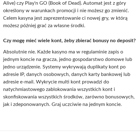
Alive) czy Play'n GO (Book of Dead). Automat jest z góry
określony w warunkach promocji i nie możesz go zmienić.
Celem kasyna jest zaprezentowanie ci nowej gry, w którą
możesz później grać za własne środki.
Czy mogę mieć wiele kont, żeby zbierać bonusy no deposit?
Absolutnie nie. Każde kasyno ma w regulaminie zapis o
jednym koncie na gracza, jedno gospodarstwo domowe lub
jedno urządzenie. Systemy wykrywają duplikaty kont po
adresie IP, danych osobowych, danych karty bankowej lub
adresie e-mail. Wykrycie multi kont prowadzi do
natychmiastowego zablokowania wszystkich kont i
skonfiskowania wszystkich środków, zarówno bonusowych,
jak i zdeponowanych. Graj uczciwie na jednym koncie.