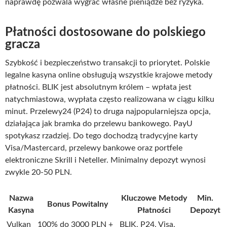
naprawdę pozwala wygrać własne pieniądze bez ryzyka.
Płatności dostosowane do polskiego
gracza
Szybkość i bezpieczeństwo transakcji to priorytet. Polskie
legalne kasyna online obsługują wszystkie krajowe metody
płatności. BLIK jest absolutnym królem – wpłata jest
natychmiastowa, wypłata często realizowana w ciągu kilku
minut. Przelewy24 (P24) to druga najpopularniejsza opcja,
działająca jak bramka do przelewu bankowego. PayU
spotykasz rzadziej. Do tego dochodzą tradycyjne karty
Visa/Mastercard, przelewy bankowe oraz portfele
elektroniczne Skrill i Neteller. Minimalny depozyt wynosi
zwykle 20-50 PLN.
Nazwa
Kluczowe Metody
Min.
Bonus Powitalny
Kasyna
Płatności
Depozyt
Vulkan
100% do 3000 PLN +
BLIK, P24, Visa,