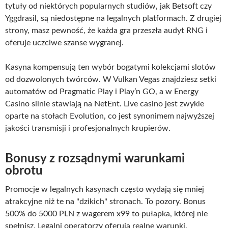
tytuły od niektórych popularnych studiów, jak Betsoft czy
Yggdrasil, są niedostępne na legalnych platformach. Z drugiej
strony, masz pewność, że każda gra przeszła audyt RNG i
oferuje uczciwe szanse wygranej.
Kasyna kompensują ten wybór bogatymi kolekcjami slotów
od dozwolonych twórców. W Vulkan Vegas znajdziesz setki
automatów od Pragmatic Play i Play’n GO, a w Energy
Casino silnie stawiają na NetEnt. Live casino jest zwykle
oparte na stołach Evolution, co jest synonimem najwyższej
jakości transmisji i profesjonalnych krupierów.
Bonusy z rozsądnymi warunkami
obrotu
Promocje w legalnych kasynach często wydają się mniej
atrakcyjne niż te na "dzikich" stronach. To pozory. Bonus
500% do 5000 PLN z wagerem x99 to pułapka, której nie
spełnisz. Legalni operatorzy oferują realne warunki.