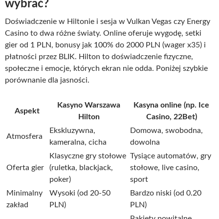
wybrać?
Doświadczenie w Hiltonie i sesja w Vulkan Vegas czy Energy
Casino to dwa różne światy. Online oferuje wygodę, setki
gier od 1 PLN, bonusy jak 100% do 2000 PLN (wager x35) i
płatności przez BLIK. Hilton to doświadczenie fizyczne,
społeczne i emocje, których ekran nie odda. Poniżej szybkie
porównanie dla jasności.
Kasyno Warszawa
Kasyna online (np. Ice
Aspekt
Hilton
Casino, 22Bet)
Ekskluzywna,
Domowa, swobodna,
Atmosfera
kameralna, cicha
dowolna
Klasyczne gry stołowe
Tysiące automatów, gry
Oferta gier
(ruletka, blackjack,
stołowe, live casino,
poker)
sport
Minimalny
Wysoki (od 20-50
Bardzo niski (od 0.20
zakład
PLN)
PLN)
Pakiety powitalne,