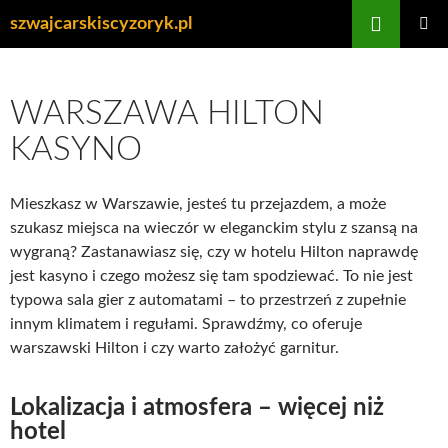
Przejdź
Szukaj
szwajcarskiscyzoryk.pl
do
MENU
treści
GŁÓWN
WARSZAWA HILTON
KASYNO
Mieszkasz w Warszawie, jesteś tu przejazdem, a może
szukasz miejsca na wieczór w eleganckim stylu z szansą na
wygraną? Zastanawiasz się, czy w hotelu Hilton naprawdę
jest kasyno i czego możesz się tam spodziewać. To nie jest
typowa sala gier z automatami – to przestrzeń z zupełnie
innym klimatem i regułami. Sprawdźmy, co oferuje
warszawski Hilton i czy warto założyć garnitur.
Lokalizacja i atmosfera – więcej niż
hotel