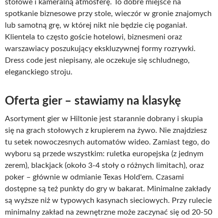
stołowe i kameralną atmosferę. To dobre miejsce na
spotkanie biznesowe przy stole, wieczór w gronie znajomych
lub samotną grę, w której nikt nie będzie cię poganiał.
Klientela to często goście hotelowi, biznesmeni oraz
warszawiacy poszukujący ekskluzywnej formy rozrywki.
Dress code jest niepisany, ale oczekuje się schludnego,
eleganckiego stroju.
Oferta gier – stawiamy na klasykę
Asortyment gier w Hiltonie jest starannie dobrany i skupia
się na grach stołowych z krupierem na żywo. Nie znajdziesz
tu setek nowoczesnych automatów wideo. Zamiast tego, do
wyboru są przede wszystkim: ruletka europejska (z jednym
zerem), blackjack (około 3-4 stoły o różnych limitach), oraz
poker – głównie w odmianie Texas Hold'em. Czasami
dostępne są też punkty do gry w bakarat. Minimalne zakłady
są wyższe niż w typowych kasynach sieciowych. Przy rulecie
minimalny zakład na zewnętrzne może zaczynać się od 20-50