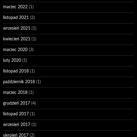
marzec 2022
(1)
listopad 2021
(2)
wrzesień 2021
(1)
kwiecień 2021
(1)
marzec 2020
(3)
luty 2020
(1)
listopad 2018
(1)
październik 2018
(1)
marzec 2018
(1)
grudzień 2017
(4)
listopad 2017
(1)
wrzesień 2017
(1)
sierpień 2017
(2)