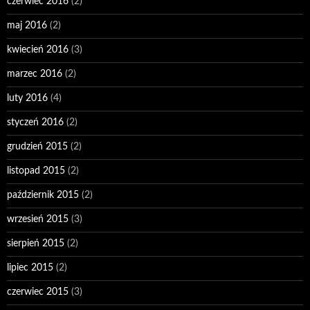
czerwiec 2016
(2)
maj 2016
(2)
kwiecień 2016
(3)
marzec 2016
(2)
luty 2016
(4)
styczeń 2016
(2)
grudzień 2015
(2)
listopad 2015
(2)
październik 2015
(2)
wrzesień 2015
(3)
sierpień 2015
(2)
lipiec 2015
(2)
czerwiec 2015
(3)