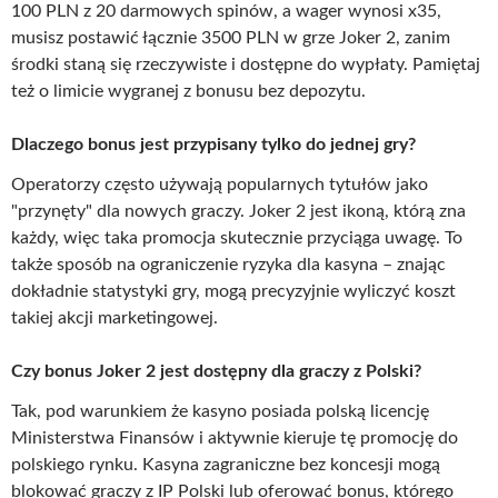
100 PLN z 20 darmowych spinów, a wager wynosi x35,
musisz postawić łącznie 3500 PLN w grze Joker 2, zanim
środki staną się rzeczywiste i dostępne do wypłaty. Pamiętaj
też o limicie wygranej z bonusu bez depozytu.
Dlaczego bonus jest przypisany tylko do jednej gry?
Operatorzy często używają popularnych tytułów jako
"przynęty" dla nowych graczy. Joker 2 jest ikoną, którą zna
każdy, więc taka promocja skutecznie przyciąga uwagę. To
także sposób na ograniczenie ryzyka dla kasyna – znając
dokładnie statystyki gry, mogą precyzyjnie wyliczyć koszt
takiej akcji marketingowej.
Czy bonus Joker 2 jest dostępny dla graczy z Polski?
Tak, pod warunkiem że kasyno posiada polską licencję
Ministerstwa Finansów i aktywnie kieruje tę promocję do
polskiego rynku. Kasyna zagraniczne bez koncesji mogą
blokować graczy z IP Polski lub oferować bonus, którego