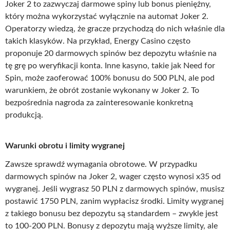
Joker 2 to zazwyczaj darmowe spiny lub bonus pieniężny,
który można wykorzystać wyłącznie na automat Joker 2.
Operatorzy wiedzą, że gracze przychodzą do nich właśnie dla
takich klasyków. Na przykład, Energy Casino często
proponuje 20 darmowych spinów bez depozytu właśnie na
tę grę po weryfikacji konta. Inne kasyno, takie jak Need for
Spin, może zaoferować 100% bonusu do 500 PLN, ale pod
warunkiem, że obrót zostanie wykonany w Joker 2. To
bezpośrednia nagroda za zainteresowanie konkretną
produkcją.
Warunki obrotu i limity wygranej
Zawsze sprawdź wymagania obrotowe. W przypadku
darmowych spinów na Joker 2, wager często wynosi x35 od
wygranej. Jeśli wygrasz 50 PLN z darmowych spinów, musisz
postawić 1750 PLN, zanim wypłacisz środki. Limity wygranej
z takiego bonusu bez depozytu są standardem – zwykle jest
to 100-200 PLN. Bonusy z depozytu mają wyższe limity, ale