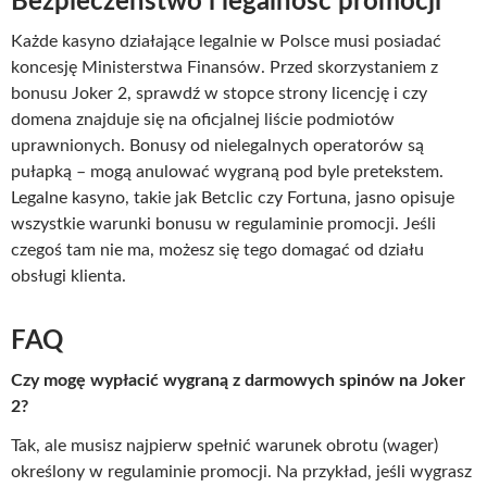
Bezpieczeństwo i legalność promocji
Każde kasyno działające legalnie w Polsce musi posiadać
koncesję Ministerstwa Finansów. Przed skorzystaniem z
bonusu Joker 2, sprawdź w stopce strony licencję i czy
domena znajduje się na oficjalnej liście podmiotów
uprawnionych. Bonusy od nielegalnych operatorów są
pułapką – mogą anulować wygraną pod byle pretekstem.
Legalne kasyno, takie jak Betclic czy Fortuna, jasno opisuje
wszystkie warunki bonusu w regulaminie promocji. Jeśli
czegoś tam nie ma, możesz się tego domagać od działu
obsługi klienta.
FAQ
Czy mogę wypłacić wygraną z darmowych spinów na Joker
2?
Tak, ale musisz najpierw spełnić warunek obrotu (wager)
określony w regulaminie promocji. Na przykład, jeśli wygrasz