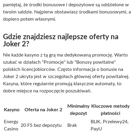
pamiętaj, że środki bonusowe i depozytowe są oddzielone w
twoim saldzie. Najpierw obstawiasz środkami bonusowymi, a
dopiero potem własnymi.
Gdzie znajdziesz najlepsze oferty na
Joker 2?
Nie każde kasyno z tą grą ma dedykowaną promocję. Warto
szukać w działach "Promocje" lub "Bonusy powitalne"
polskich licencjobiorców. Często informacja o bonusie na
Joker 2 ukryta jest w szczegółach głównej oferty powitalnej.
Kasyna, które regularnie promują klasyczne automaty, to
dobre miejsce na rozpoczęcie poszukiwań.
Minimalny
Kluczowe metody
Kasyno
Oferta na Joker 2
depozyt
płatności
Energy
BLIK, Przelewy24,
20 FS bez depozytu
Brak
Casino
PayU