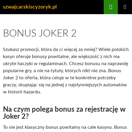
Przejdź
Szukaj
szwajcarskiscyzoryk.pl
do
MENU
treści
GŁÓWN
BONUS JOKER 2
Szukasz promocji, która da ci więcej za mniej? Wiele polskich
kasyn oferuje bonusy powitalne, ale większość z nich ma
ukryte haczyki w regulaminach. Chcesz bonusu na naprawdę
popularne gry, a nie na tytuły, których nikt nie zna. Bonus
Joker 2 to oferta, która celuje w te konkretne potrzeby
graczy, skupiając się na jednej z najsłynniejszych automatów
w historii hazardu.
Na czym polega bonus za rejestrację w
Joker 2?
To nie jest klasyczny bonus powitalny na całe kasyno. Bonus