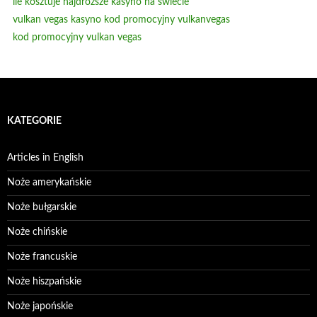
ile kosztuje najdroższe kasyno na świecie
vulkan vegas kasyno kod promocyjny vulkanvegas
kod promocyjny vulkan vegas
KATEGORIE
Articles in English
Noże amerykańskie
Noże bułgarskie
Noże chińskie
Noże francuskie
Noże hiszpańskie
Noże japońskie