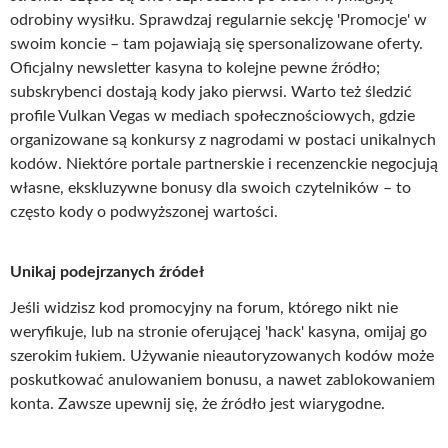
odrobiny wysiłku. Sprawdzaj regularnie sekcję 'Promocje' w
swoim koncie – tam pojawiają się spersonalizowane oferty.
Oficjalny newsletter kasyna to kolejne pewne źródło;
subskrybenci dostają kody jako pierwsi. Warto też śledzić
profile Vulkan Vegas w mediach społecznościowych, gdzie
organizowane są konkursy z nagrodami w postaci unikalnych
kodów. Niektóre portale partnerskie i recenzenckie negocjują
własne, ekskluzywne bonusy dla swoich czytelników – to
często kody o podwyższonej wartości.
Unikaj podejrzanych źródeł
Jeśli widzisz kod promocyjny na forum, którego nikt nie
weryfikuje, lub na stronie oferującej 'hack' kasyna, omijaj go
szerokim łukiem. Używanie nieautoryzowanych kodów może
poskutkować anulowaniem bonusu, a nawet zablokowaniem
konta. Zawsze upewnij się, że źródło jest wiarygodne.