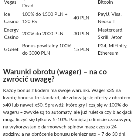
Vegas
Bitcoin
Dead
Ice
100% do 1500 PLN +
PayU, Visa,
40 PLN
Casino
120 FS
Neosurf
Energy
Mastercard,
200% do 2000 PLN
30 PLN
Casino
Skrill, Jeton
Bonus powitalny 100%
P24, MiFinity,
GGBet
15 PLN
do 3000 PLN
Ethereum
Warunki obrotu (wager) – na co
zwrócić uwagę?
Każdy bonus z kodem ma swoje warunki. Wager x35 na
kwotę bonusu to standard, ale zdarzają się oferty z obrotem
x40 lub nawet x50. Sprawdź, które gry liczą się w 100% do
wageru – zwykle są to automaty, ale już ruletka czy blackjack
mogą liczyć się tylko w 5-10%. Pamiętaj o limicie czasowym;
na wykorzystanie darmowych spinów masz często 24
godziny, a na obrócenie bonusu pieniężnego – 7 do 30 dni.