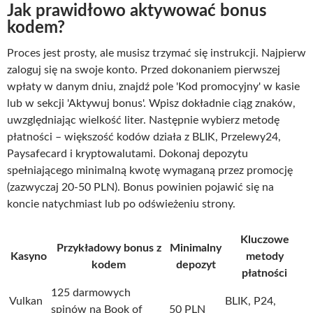
Jak prawidłowo aktywować bonus
kodem?
Proces jest prosty, ale musisz trzymać się instrukcji. Najpierw
zaloguj się na swoje konto. Przed dokonaniem pierwszej
wpłaty w danym dniu, znajdź pole 'Kod promocyjny' w kasie
lub w sekcji 'Aktywuj bonus'. Wpisz dokładnie ciąg znaków,
uwzględniając wielkość liter. Następnie wybierz metodę
płatności – większość kodów działa z BLIK, Przelewy24,
Paysafecard i kryptowalutami. Dokonaj depozytu
spełniającego minimalną kwotę wymaganą przez promocję
(zazwyczaj 20-50 PLN). Bonus powinien pojawić się na
koncie natychmiast lub po odświeżeniu strony.
Kluczowe
Przykładowy bonus z
Minimalny
Kasyno
metody
kodem
depozyt
płatności
125 darmowych
Vulkan
BLIK, P24,
spinów na Book of
50 PLN