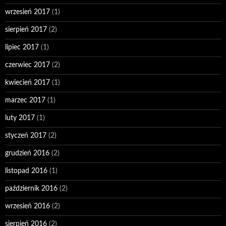
wrzesień 2017
(1)
sierpień 2017
(2)
lipiec 2017
(1)
czerwiec 2017
(2)
kwiecień 2017
(1)
marzec 2017
(1)
luty 2017
(1)
styczeń 2017
(2)
grudzień 2016
(2)
listopad 2016
(1)
październik 2016
(2)
wrzesień 2016
(2)
sierpień 2016
(2)