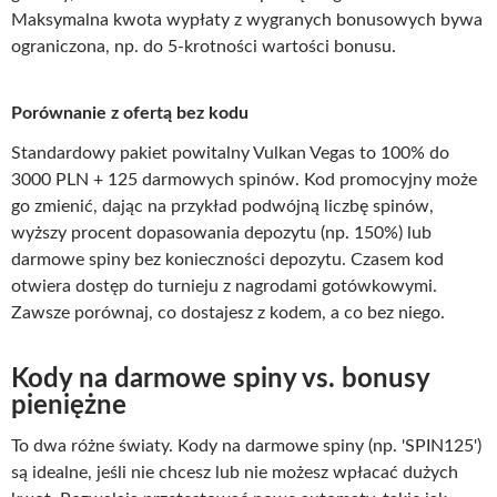
Maksymalna kwota wypłaty z wygranych bonusowych bywa
ograniczona, np. do 5-krotności wartości bonusu.
Porównanie z ofertą bez kodu
Standardowy pakiet powitalny Vulkan Vegas to 100% do
3000 PLN + 125 darmowych spinów. Kod promocyjny może
go zmienić, dając na przykład podwójną liczbę spinów,
wyższy procent dopasowania depozytu (np. 150%) lub
darmowe spiny bez konieczności depozytu. Czasem kod
otwiera dostęp do turnieju z nagrodami gotówkowymi.
Zawsze porównaj, co dostajesz z kodem, a co bez niego.
Kody na darmowe spiny vs. bonusy
pieniężne
To dwa różne światy. Kody na darmowe spiny (np. 'SPIN125')
są idealne, jeśli nie chcesz lub nie możesz wpłacać dużych