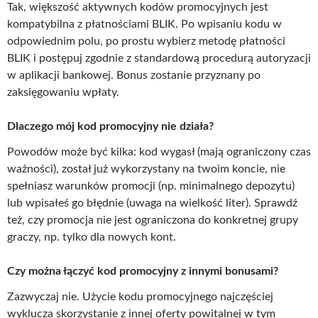
Tak, większość aktywnych kodów promocyjnych jest
kompatybilna z płatnościami BLIK. Po wpisaniu kodu w
odpowiednim polu, po prostu wybierz metodę płatności
BLIK i postępuj zgodnie z standardową procedurą autoryzacji
w aplikacji bankowej. Bonus zostanie przyznany po
zaksięgowaniu wpłaty.
Dlaczego mój kod promocyjny nie działa?
Powodów może być kilka: kod wygasł (mają ograniczony czas
ważności), został już wykorzystany na twoim koncie, nie
spełniasz warunków promocji (np. minimalnego depozytu)
lub wpisałeś go błędnie (uwaga na wielkość liter). Sprawdź
też, czy promocja nie jest ograniczona do konkretnej grupy
graczy, np. tylko dla nowych kont.
Czy można łączyć kod promocyjny z innymi bonusami?
Zazwyczaj nie. Użycie kodu promocyjnego najczęściej
wyklucza skorzystanie z innej oferty powitalnej w tym