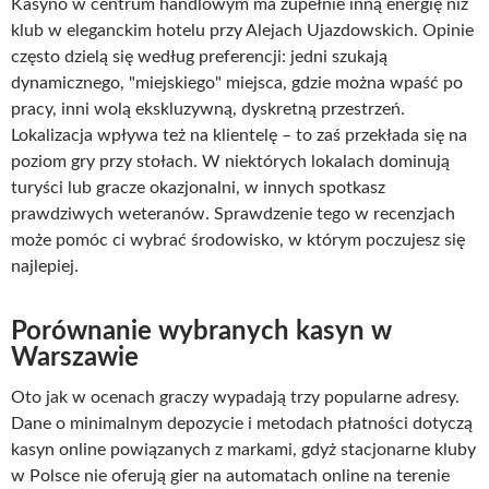
Kasyno w centrum handlowym ma zupełnie inną energię niż
klub w eleganckim hotelu przy Alejach Ujazdowskich. Opinie
często dzielą się według preferencji: jedni szukają
dynamicznego, "miejskiego" miejsca, gdzie można wpaść po
pracy, inni wolą ekskluzywną, dyskretną przestrzeń.
Lokalizacja wpływa też na klientelę – to zaś przekłada się na
poziom gry przy stołach. W niektórych lokalach dominują
turyści lub gracze okazjonalni, w innych spotkasz
prawdziwych weteranów. Sprawdzenie tego w recenzjach
może pomóc ci wybrać środowisko, w którym poczujesz się
najlepiej.
Porównanie wybranych kasyn w
Warszawie
Oto jak w ocenach graczy wypadają trzy popularne adresy.
Dane o minimalnym depozycie i metodach płatności dotyczą
kasyn online powiązanych z markami, gdyż stacjonarne kluby
w Polsce nie oferują gier na automatach online na terenie