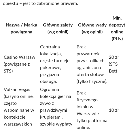
obiektu – jest to zabronione prawem.
Min.
Nazwa / Marka
Główne zalety
Główne wady
depozyt
powiązana
(wg opinii)
(wg opinii)
online
(PLN)
Centralna
Brak
lokalizacja,
prywatności
Casino Warsaw
20 zł
częste turnieje
przy stolikach,
(powiązane z
(STS
pokerowe,
ograniczona
STS)
Bet)
przyjazna
oferta slotów
obsługa.
(tylko fizyczne).
Vulkan Vegas
Ogromna
Brak
(kasyno online,
kolekcja gier na
fizycznego
często
żywo z
lokalu w
wspominane w
prawdziwymi
10 zł
Warszawie –
kontekście
krupierami,
tylko platforma
warszawskich
szybkie wypłaty
online.