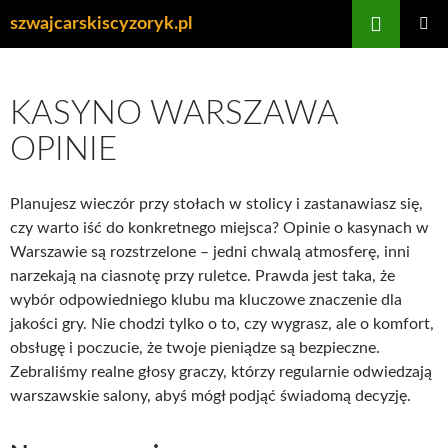
Przejdź
Szukaj
szwajcarskiscyzoryk.pl
do
MENU
treści
GŁÓWN
KASYNO WARSZAWA
OPINIE
Planujesz wieczór przy stołach w stolicy i zastanawiasz się,
czy warto iść do konkretnego miejsca? Opinie o kasynach w
Warszawie są rozstrzelone – jedni chwalą atmosferę, inni
narzekają na ciasnotę przy ruletce. Prawda jest taka, że
wybór odpowiedniego klubu ma kluczowe znaczenie dla
jakości gry. Nie chodzi tylko o to, czy wygrasz, ale o komfort,
obsługę i poczucie, że twoje pieniądze są bezpieczne.
Zebraliśmy realne głosy graczy, którzy regularnie odwiedzają
warszawskie salony, abyś mógł podjąć świadomą decyzję.