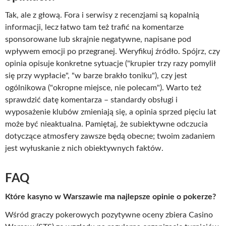
Tak, ale z głową. Fora i serwisy z recenzjami są kopalnią
informacji, lecz łatwo tam też trafić na komentarze
sponsorowane lub skrajnie negatywne, napisane pod
wpływem emocji po przegranej. Weryfikuj źródło. Spójrz, czy
opinia opisuje konkretne sytuacje ("krupier trzy razy pomylił
się przy wypłacie", "w barze brakło toniku"), czy jest
ogólnikowa ("okropne miejsce, nie polecam"). Warto też
sprawdzić datę komentarza – standardy obsługi i
wyposażenie klubów zmieniają się, a opinia sprzed pięciu lat
może być nieaktualna. Pamiętaj, że subiektywne odczucia
dotyczące atmosfery zawsze będą obecne; twoim zadaniem
jest wyłuskanie z nich obiektywnych faktów.
FAQ
Które kasyno w Warszawie ma najlepsze opinie o pokerze?
Wśród graczy pokerowych pozytywne oceny zbiera Casino