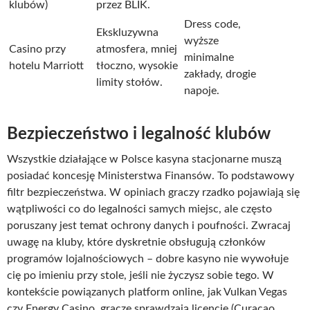
klubów)
przez BLIK.
Dress code,
Ekskluzywna
wyższe
Casino przy
atmosfera, mniej
minimalne
hotelu Marriott
tłoczno, wysokie
zakłady, drogie
limity stołów.
napoje.
Bezpieczeństwo i legalność klubów
Wszystkie działające w Polsce kasyna stacjonarne muszą
posiadać koncesję Ministerstwa Finansów. To podstawowy
filtr bezpieczeństwa. W opiniach graczy rzadko pojawiają się
wątpliwości co do legalności samych miejsc, ale często
poruszany jest temat ochrony danych i poufności. Zwracaj
uwagę na kluby, które dyskretnie obsługują członków
programów lojalnościowych – dobre kasyno nie wywołuje
cię po imieniu przy stole, jeśli nie życzysz sobie tego. W
kontekście powiązanych platform online, jak Vulkan Vegas
czy Energy Casino, gracze sprawdzają licencje (Curacao,