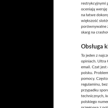
restrykcyjnymi 
oceniają wersję 
na łatwe dokon
większość slotó
porównywalne z
skarg na crasho
Obsługa k
To jeden z naj
opiniach. Ultra
email. Czat jes
polsku. Probleme
pomocy. Często
regulaminu, bez
przypadku spor
technicznych, k
polskiego nume
przegrywa z pols