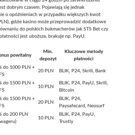
ealizowane w ciągu 24 godzin po zatwierdzeniu
jest dobrym czasem. Pojawiają się jednak
nie o opóźnieniach w przypadku większych kwot
PLN), gdzie kasino może przeprowadzić dodatkowe
równaniu do polskich bukmacherów jak STS Bet czy
płatności jest uboższa, brakuje np. PayU.
Min.
Kluczowe metody
onus powitalny
depozyt
płatności
 do 1000 PLN +
20 PLN
BLIK, P24, Skrill, Bank
FS
 do 1500 PLN +
BLIK, P24, PayU, Skrill,
10 PLN
FS
Bitcoin
 do 1500 PLN +
BLIK, P24,
20 PLN
FS
Paysafecard, Neosurf
 do 200 PLN
BLIK, P24, PayU,
10 PLN
 wageru)
Trustly