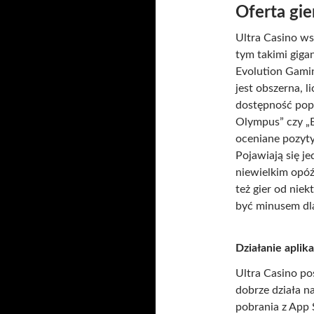
Oferta gi
Ultra Casino ws
tym takimi giga
Evolution Gamin
jest obszerna, l
dostępność popu
Olympus” czy „B
oceniane pozytyw
Pojawiają się je
niewielkim opó
też gier od ni
być minusem dl
Działanie aplika
Ultra Casino po
dobrze działa n
pobrania z App 