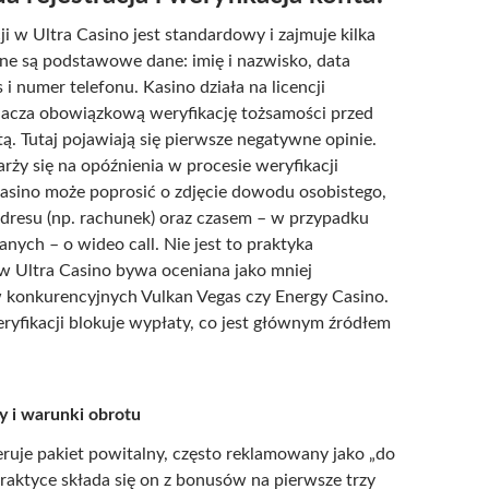
ji w Ultra Casino jest standardowy i zajmuje kilka
e są podstawowe dane: imię i nazwisko, data
 i numer telefonu. Kasino działa na licencji
nacza obowiązkową weryfikację tożsamości przed
ą. Tutaj pojawiają się pierwsze negatywne opinie.
arży się na opóźnienia w procesie weryfikacji
sino może poprosić o zdjęcie dowodu osobistego,
dresu (np. rachunek) oraz czasem – w przypadku
nych – o wideo call. Nie jest to praktyka
w Ultra Casino bywa oceniana jako mniej
w konkurencyjnych Vulkan Vegas czy Energy Casino.
eryfikacji blokuje wypłaty, co jest głównym źródłem
y i warunki obrotu
eruje pakiet powitalny, często reklamowany jako „do
aktyce składa się on z bonusów na pierwsze trzy