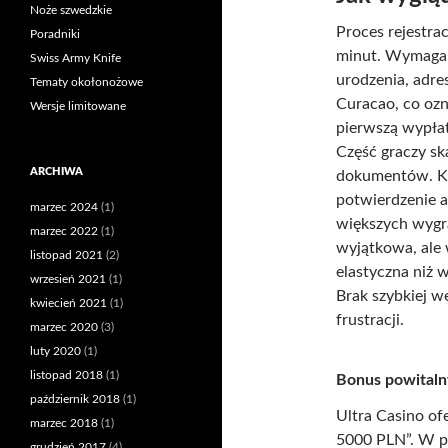
Noże szwedzkie
Proces rejestrac
Poradniki
minut. Wymagan
Swiss Army Knife
urodzenia, adres
Tematy okołonożowe
Curacao, co oz
Wersje limitowane
pierwszą wypłat
Część graczy sk
ARCHIWA
dokumentów. Ka
potwierdzenie a
marzec 2024
(1)
większych wygra
marzec 2022
(1)
wyjątkowa, ale 
listopad 2021
(2)
elastyczna niż 
wrzesień 2021
(1)
Brak szybkiej w
kwiecień 2021
(1)
frustracji.
marzec 2020
(3)
luty 2020
(1)
listopad 2018
(1)
Bonus powitaln
październik 2018
(1)
Ultra Casino of
marzec 2018
(1)
5000 PLN”. W pr
grudzień 2017
(4)