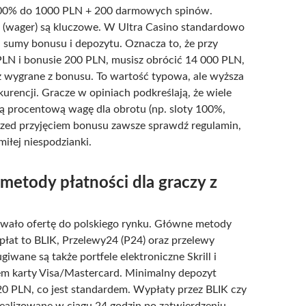
100% do 1000 PLN + 200 darmowych spinów.
 (wager) są kluczowe. W Ultra Casino standardowo
sumy bonusu i depozytu. Oznacza to, że przy
LN i bonusie 200 PLN, musisz obrócić 14 000 PLN,
 wygrane z bonusu. To wartość typowa, ale wyższa
kurencji. Gracze w opiniach podkreślają, że wiele
ą procentową wagę dla obrotu (np. sloty 100%,
rzed przyjęciem bonusu zawsze sprawdź regulamin,
miłej niespodzianki.
metody płatności dla graczy z
wało ofertę do polskiego rynku. Główne metody
łat to BLIK, Przelewy24 (P24) oraz przelewy
iwane są także portfele elektroniczne Skrill i
sem karty Visa/Mastercard. Minimalny depozyt
0 PLN, co jest standardem. Wypłaty przez BLIK czy