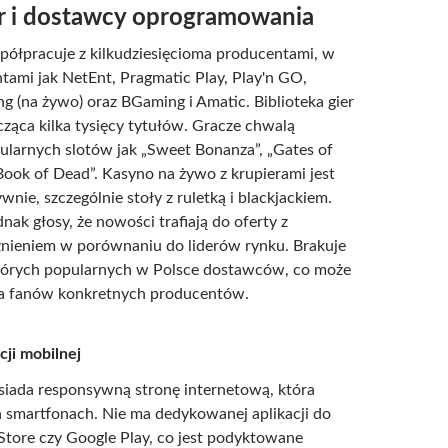
er i dostawcy oprogramowania
półpracuje z kilkudziesięcioma producentami, w
ntami jak NetEnt, Pragmatic Play, Play'n GO,
g (na żywo) oraz BGaming i Amatic. Biblioteka gier
icząca kilka tysięcy tytułów. Gracze chwalą
larnych slotów jak „Sweet Bonanza”, „Gates of
ook of Dead”. Kasyno na żywo z krupierami jest
nie, szczególnie stoły z ruletką i blackjackiem.
dnak głosy, że nowości trafiają do oferty z
źnieniem w porównaniu do liderów rynku. Brakuje
ektórych popularnych w Polsce dostawców, co może
a fanów konkretnych producentów.
cji mobilnej
siada responsywną stronę internetową, która
a smartfonach. Nie ma dedykowanej aplikacji do
Store czy Google Play, co jest podyktowane