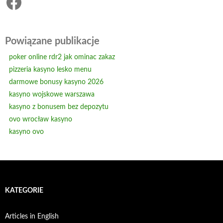
Facebook
Powiązane publikacje
poker online rdr2 jak ominac zakaz
pizzeria kasyno lesko menu
darmowe bonusy kasyno 2026
kasyno wojskowe warszawa
kasyno z bonusem bez depozytu
ovo wrocław kasyno
kasyno ovo
KATEGORIE
Articles in English