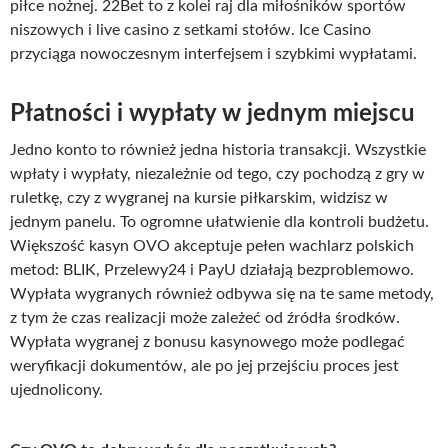
piłce nożnej. 22Bet to z kolei raj dla miłośników sportów
niszowych i live casino z setkami stołów. Ice Casino
przyciąga nowoczesnym interfejsem i szybkimi wypłatami.
Płatności i wypłaty w jednym miejscu
Jedno konto to również jedna historia transakcji. Wszystkie
wpłaty i wypłaty, niezależnie od tego, czy pochodzą z gry w
ruletkę, czy z wygranej na kursie piłkarskim, widzisz w
jednym panelu. To ogromne ułatwienie dla kontroli budżetu.
Większość kasyn OVO akceptuje pełen wachlarz polskich
metod: BLIK, Przelewy24 i PayU działają bezproblemowo.
Wypłata wygranych również odbywa się na te same metody,
z tym że czas realizacji może zależeć od źródła środków.
Wypłata wygranej z bonusu kasynowego może podlegać
weryfikacji dokumentów, ale po jej przejściu proces jest
ujednolicony.