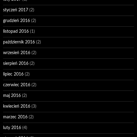
styczeń 2017
(2)
grudzień 2016
(2)
listopad 2016
(1)
październik 2016
(2)
wrzesień 2016
(2)
sierpień 2016
(2)
lipiec 2016
(2)
czerwiec 2016
(2)
maj 2016
(2)
kwiecień 2016
(3)
marzec 2016
(2)
luty 2016
(4)