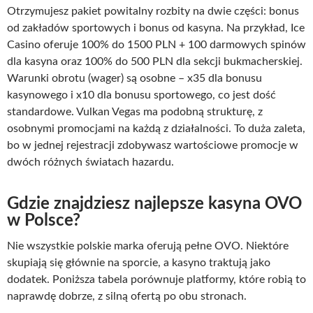
Otrzymujesz pakiet powitalny rozbity na dwie części: bonus
od zakładów sportowych i bonus od kasyna. Na przykład, Ice
Casino oferuje 100% do 1500 PLN + 100 darmowych spinów
dla kasyna oraz 100% do 500 PLN dla sekcji bukmacherskiej.
Warunki obrotu (wager) są osobne – x35 dla bonusu
kasynowego i x10 dla bonusu sportowego, co jest dość
standardowe. Vulkan Vegas ma podobną strukturę, z
osobnymi promocjami na każdą z działalności. To duża zaleta,
bo w jednej rejestracji zdobywasz wartościowe promocje w
dwóch różnych światach hazardu.
Gdzie znajdziesz najlepsze kasyna OVO
w Polsce?
Nie wszystkie polskie marka oferują pełne OVO. Niektóre
skupiają się głównie na sporcie, a kasyno traktują jako
dodatek. Poniższa tabela porównuje platformy, które robią to
naprawdę dobrze, z silną ofertą po obu stronach.