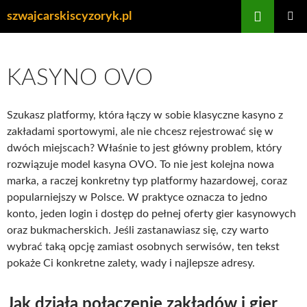
Przejdź
Szukaj
szwajcarskiscyzoryk.pl
do
MENU
treści
GŁÓWN
KASYNO OVO
Szukasz platformy, która łączy w sobie klasyczne kasyno z
zakładami sportowymi, ale nie chcesz rejestrować się w
dwóch miejscach? Właśnie to jest główny problem, który
rozwiązuje model kasyna OVO. To nie jest kolejna nowa
marka, a raczej konkretny typ platformy hazardowej, coraz
popularniejszy w Polsce. W praktyce oznacza to jedno
konto, jeden login i dostęp do pełnej oferty gier kasynowych
oraz bukmacherskich. Jeśli zastanawiasz się, czy warto
wybrać taką opcję zamiast osobnych serwisów, ten tekst
pokaże Ci konkretne zalety, wady i najlepsze adresy.
Jak działa połączenie zakładów i gier