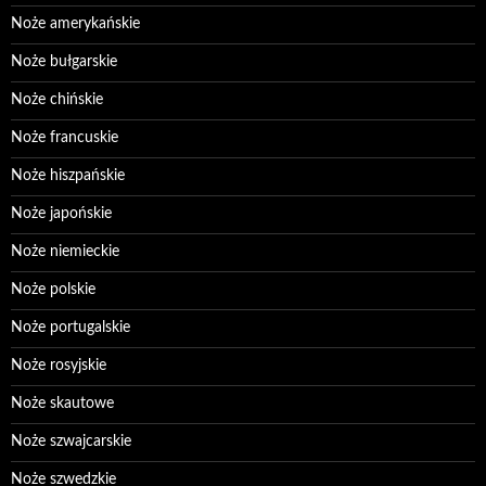
Noże amerykańskie
Noże bułgarskie
Noże chińskie
Noże francuskie
Noże hiszpańskie
Noże japońskie
Noże niemieckie
Noże polskie
Noże portugalskie
Noże rosyjskie
Noże skautowe
Noże szwajcarskie
Noże szwedzkie