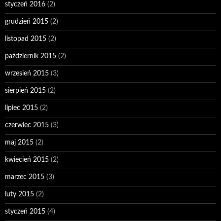
styczeń 2016
(2)
grudzień 2015
(2)
listopad 2015
(2)
październik 2015
(2)
wrzesień 2015
(3)
sierpień 2015
(2)
lipiec 2015
(2)
czerwiec 2015
(3)
maj 2015
(2)
kwiecień 2015
(2)
marzec 2015
(3)
luty 2015
(2)
styczeń 2015
(4)