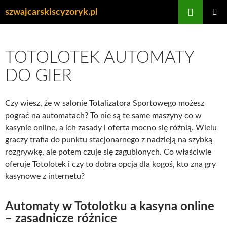
Przejdź
Szukaj
szwajcarskiscyzoryk.pl
do
MENU
treści
GŁÓWN
TOTOLOTEK AUTOMATY
DO GIER
Czy wiesz, że w salonie Totalizatora Sportowego możesz
pograć na automatach? To nie są te same maszyny co w
kasynie online, a ich zasady i oferta mocno się różnią. Wielu
graczy trafia do punktu stacjonarnego z nadzieją na szybką
rozgrywkę, ale potem czuje się zagubionych. Co właściwie
oferuje Totolotek i czy to dobra opcja dla kogoś, kto zna gry
kasynowe z internetu?
Automaty w Totolotku a kasyna online
– zasadnicze różnice