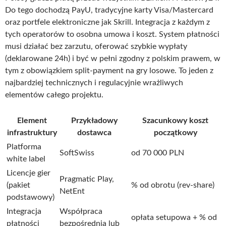
Do tego dochodzą PayU, tradycyjne karty Visa/Mastercard
oraz portfele elektroniczne jak Skrill. Integracja z każdym z
tych operatorów to osobna umowa i koszt. System płatności
musi działać bez zarzutu, oferować szybkie wypłaty
(deklarowane 24h) i być w pełni zgodny z polskim prawem, w
tym z obowiązkiem split-payment na gry losowe. To jeden z
najbardziej technicznych i regulacyjnie wrażliwych
elementów całego projektu.
Element
Przykładowy
Szacunkowy koszt
infrastruktury
dostawca
początkowy
Platforma
SoftSwiss
od 70 000 PLN
white label
Licencje gier
Pragmatic Play,
(pakiet
% od obrotu (rev-share)
NetEnt
podstawowy)
Integracja
Współpraca
opłata setupowa + % od
płatności
bezpośrednia lub