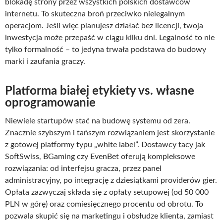
blokadę strony przez wszystkich polskich dostawców
internetu. To skuteczna broń przeciwko nielegalnym
operacjom. Jeśli więc planujesz działać bez licencji, twoja
inwestycja może przepaść w ciągu kilku dni. Legalność to nie
tylko formalność – to jedyna trwała podstawa do budowy
marki i zaufania graczy.
Platforma białej etykiety vs. własne
oprogramowanie
Niewiele startupów stać na budowę systemu od zera.
Znacznie szybszym i tańszym rozwiązaniem jest skorzystanie
z gotowej platformy typu „white label”. Dostawcy tacy jak
SoftSwiss, BGaming czy EvenBet oferują kompleksowe
rozwiązania: od interfejsu gracza, przez panel
administracyjny, po integrację z dziesiątkami providerów gier.
Opłata zazwyczaj składa się z opłaty setupowej (od 50 000
PLN w górę) oraz comiesięcznego procentu od obrotu. To
pozwala skupić się na marketingu i obsłudze klienta, zamiast