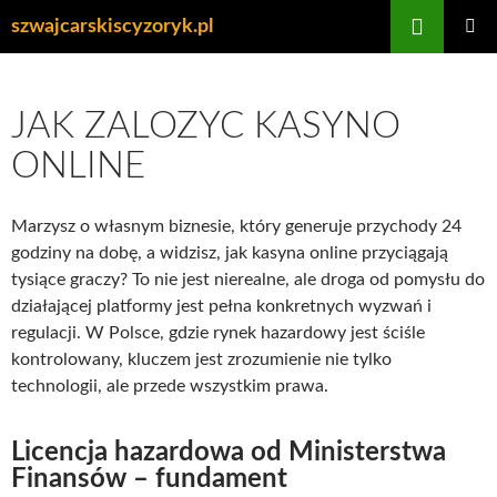
Przejdź
Szukaj
szwajcarskiscyzoryk.pl
do
MENU
treści
GŁÓWN
JAK ZALOZYC KASYNO
ONLINE
Marzysz o własnym biznesie, który generuje przychody 24
godziny na dobę, a widzisz, jak kasyna online przyciągają
tysiące graczy? To nie jest nierealne, ale droga od pomysłu do
działającej platformy jest pełna konkretnych wyzwań i
regulacji. W Polsce, gdzie rynek hazardowy jest ściśle
kontrolowany, kluczem jest zrozumienie nie tylko
technologii, ale przede wszystkim prawa.
Licencja hazardowa od Ministerstwa
Finansów – fundament