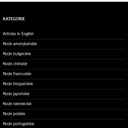
KATEGORIE
Articles in English
Noże amerykańskie
Noże bułgarskie
Noże chińskie
Noże francuskie
Noże hiszpańskie
Noże japońskie
Noże niemieckie
Noże polskie
Noże portugalskie