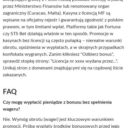
przez Ministerstwo Finansów lub renomowany organ
zagraniczny (Curacao, Malta). Kasyna z licencją MF są
wpisane na oficjalny rejestr i gwarantują zgodność z polskim
prawem, w tym limitami wpłat. Platformy takie jak Fortuna
czy STS Bet działają właśnie w ten sposób. Promocje w
kasynach bez licencji są często pułapką – nierealne warunki
obrotu, opóźnienia w wypłatach, a w skrajnych przypadkach
konfiskata wygranych. Zanim klikniesz "Odbierz bonus",
sprawdź stopkę strony: "Licencja nr xxxx wydana przez...".
Unikaj stron z domenami znajdującymi się na rządowej liście
zakazanych.
FAQ
Czy mogę wypłacić pieniądze z bonusu bez spełnienia
wageru?
Nie. Wymóg obrotu (wager) jest kluczowym warunkiem
promocji. Próba wypłaty środków bonusowych przed jego