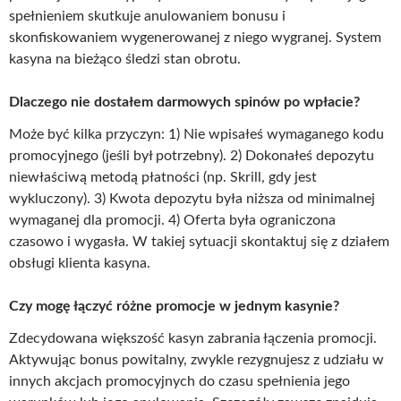
spełnieniem skutkuje anulowaniem bonusu i
skonfiskowaniem wygenerowanej z niego wygranej. System
kasyna na bieżąco śledzi stan obrotu.
Dlaczego nie dostałem darmowych spinów po wpłacie?
Może być kilka przyczyn: 1) Nie wpisałeś wymaganego kodu
promocyjnego (jeśli był potrzebny). 2) Dokonałeś depozytu
niewłaściwą metodą płatności (np. Skrill, gdy jest
wykluczony). 3) Kwota depozytu była niższa od minimalnej
wymaganej dla promocji. 4) Oferta była ograniczona
czasowo i wygasła. W takiej sytuacji skontaktuj się z działem
obsługi klienta kasyna.
Czy mogę łączyć różne promocje w jednym kasynie?
Zdecydowana większość kasyn zabrania łączenia promocji.
Aktywując bonus powitalny, zwykle rezygnujesz z udziału w
innych akcjach promocyjnych do czasu spełnienia jego