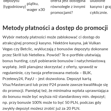
depozytu
oferta jest dostępna
ulubione
piątku,
(tygodniowy)
równolegle z innymi
kasyno i gra
wager x30
promocjami?
cyklicznie.
Metody płatności a dostęp do promocji
Wybór metody płatności może zablokować ci dostęp do
atrakcyjnej promocji kasyno. Niektóre kasyna, jak Vulkan
Vegas czy Betclic, wykluczają z bonusów depozyty dokonane
przez Skrill lub Netellera. Powód? Te e-portfele ułatwiają
bonus hunting, czyli pobieranie bonusów i natychmiastową
wypłatę. Jeśli planujesz skorzystać z oferty, sprawdź w
regulaminie, czy twoja preferowana metoda – BLIK,
Przelewy24, PayU – jest dozwolona. Depozyt kartą
Visa/Mastercard lub przez P24 prawie zawsze kwalifikuje się
do promocji. Pamiętaj też, że minimalna wpłata uprawniająca
do bonusu może być wyższa niż standardowy min. depozyt;
np. przy bonusie 100% może to być 50 PLN, podczas gdy
zwykły depozyt możesz zrobić już za 20 PLN.