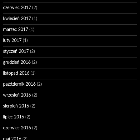
czerwiec 2017
(2)
kwiecień 2017
(1)
marzec 2017
(1)
luty 2017
(1)
styczeń 2017
(2)
grudzień 2016
(2)
listopad 2016
(1)
październik 2016
(2)
wrzesień 2016
(2)
sierpień 2016
(2)
lipiec 2016
(2)
czerwiec 2016
(2)
maj 2016
(2)