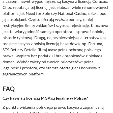
a czasem nawet wygodniejsze, są kasyna z licencją Curacao.
Choć reputacja tej licencji jest słabsza, wiele renomowanych
platform, jak Need for Spin czy National Casino, działa pod
jej auspicjami. Często oferują wyższe bonusy, mniej
restrykcyjne limity zakładów i szybszą rejestrację. Kluczowa
jest tu wiarygodność samego operatora – sprawdź opinie,
historię rynkową. Drugą, najbezpieczniejszą alternatywą są
rodzime kasyna z polską licencją hazardową, np. Fortuna,
STS Bet czy Betclic. Tutaj masz pełną ochronę polskiego
prawa, wypłaty bez podatku i brak problemów z blokadą
domen. Wybór zależy od twoich priorytetów: pełna
legalność i prostota, czy szersza oferta gier i bonusów z
zagranicznych platform.
FAQ
Czy kasyna z licencją MGA są legalne w Polsce?
Z punktu widzenia polskiego prawa, kasyna z zagraniczną