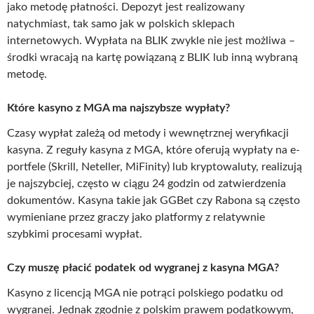
jako metodę płatności. Depozyt jest realizowany
natychmiast, tak samo jak w polskich sklepach
internetowych. Wypłata na BLIK zwykle nie jest możliwa –
środki wracają na kartę powiązaną z BLIK lub inną wybraną
metodę.
Które kasyno z MGA ma najszybsze wypłaty?
Czasy wypłat zależą od metody i wewnętrznej weryfikacji
kasyna. Z reguły kasyna z MGA, które oferują wypłaty na e-
portfele (Skrill, Neteller, MiFinity) lub kryptowaluty, realizują
je najszybciej, często w ciągu 24 godzin od zatwierdzenia
dokumentów. Kasyna takie jak GGBet czy Rabona są często
wymieniane przez graczy jako platformy z relatywnie
szybkimi procesami wypłat.
Czy muszę płacić podatek od wygranej z kasyna MGA?
Kasyno z licencją MGA nie potrąci polskiego podatku od
wygranej. Jednak zgodnie z polskim prawem podatkowym,