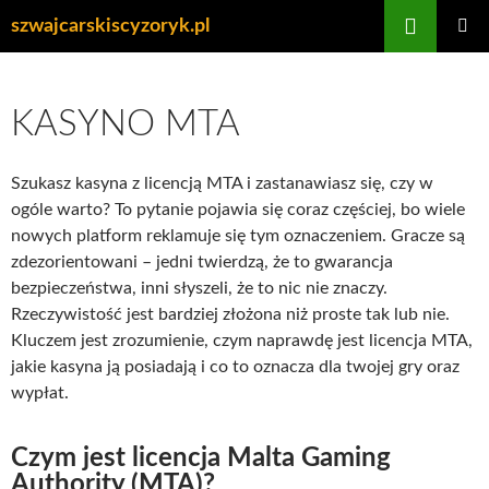
Przejdź
Szukaj
szwajcarskiscyzoryk.pl
do
MENU
treści
GŁÓWN
KASYNO MTA
Szukasz kasyna z licencją MTA i zastanawiasz się, czy w
ogóle warto? To pytanie pojawia się coraz częściej, bo wiele
nowych platform reklamuje się tym oznaczeniem. Gracze są
zdezorientowani – jedni twierdzą, że to gwarancja
bezpieczeństwa, inni słyszeli, że to nic nie znaczy.
Rzeczywistość jest bardziej złożona niż proste tak lub nie.
Kluczem jest zrozumienie, czym naprawdę jest licencja MTA,
jakie kasyna ją posiadają i co to oznacza dla twojej gry oraz
wypłat.
Czym jest licencja Malta Gaming
Authority (MTA)?