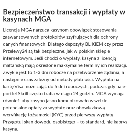
Bezpieczeństwo transakcji i wypłaty w
kasynach MGA
Licencja MGA narzuca kasynom obowiązek stosowania
zaawansowanych protokołów szyfrujących dla ochrony
danych finansowych. Dlatego depozyty BLIKIEM czy przez
Przelewy24 są tak bezpieczne, jak w polskim sklepie
internetowym. Jeśli chodzi o wypłaty, kasyna z licencją
maltańską mają określone maksymalne terminy ich realizacji.
Zwykle jest to 1-3 dni robocze na przetworzenie żądania, a
następnie czas zależny od metody płatności. Wypłata na
kartę Visa może zająć do 5 dni roboczych, podczas gdy na e-
portfel Skrill często trafia w ciągu 24 godzin. MGA wymaga
również, aby kasyno jasno komunikowało wszelkie
potencjalne opłaty za wypłatę oraz obowiązkową
weryfikację tożsamości (KYC) przed pierwszą wypłatą.
Przygotuj skan dowodu osobistego – to standard, nie kaprys
kasyna.