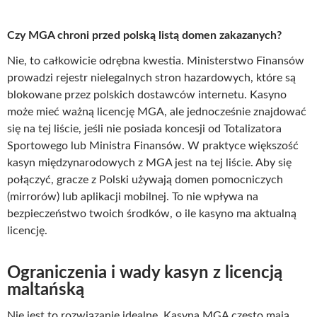
Czy MGA chroni przed polską listą domen zakazanych?
Nie, to całkowicie odrębna kwestia. Ministerstwo Finansów
prowadzi rejestr nielegalnych stron hazardowych, które są
blokowane przez polskich dostawców internetu. Kasyno
może mieć ważną licencję MGA, ale jednocześnie znajdować
się na tej liście, jeśli nie posiada koncesji od Totalizatora
Sportowego lub Ministra Finansów. W praktyce większość
kasyn międzynarodowych z MGA jest na tej liście. Aby się
połączyć, gracze z Polski używają domen pomocniczych
(mirrorów) lub aplikacji mobilnej. To nie wpływa na
bezpieczeństwo twoich środków, o ile kasyno ma aktualną
licencję.
Ograniczenia i wady kasyn z licencją
maltańską
Nie jest to rozwiązanie idealne. Kasyna MGA często mają