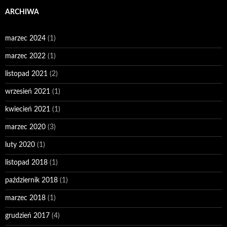
ARCHIWA
marzec 2024
(1)
marzec 2022
(1)
listopad 2021
(2)
wrzesień 2021
(1)
kwiecień 2021
(1)
marzec 2020
(3)
luty 2020
(1)
listopad 2018
(1)
październik 2018
(1)
marzec 2018
(1)
grudzień 2017
(4)