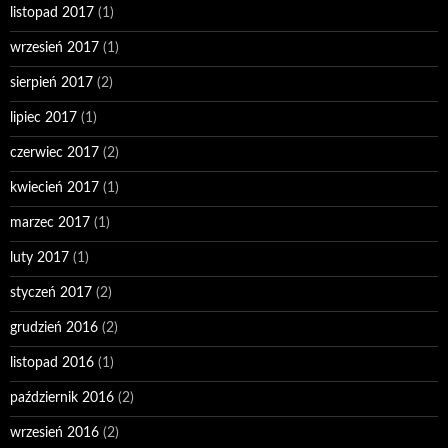
listopad 2017
(1)
wrzesień 2017
(1)
sierpień 2017
(2)
lipiec 2017
(1)
czerwiec 2017
(2)
kwiecień 2017
(1)
marzec 2017
(1)
luty 2017
(1)
styczeń 2017
(2)
grudzień 2016
(2)
listopad 2016
(1)
październik 2016
(2)
wrzesień 2016
(2)