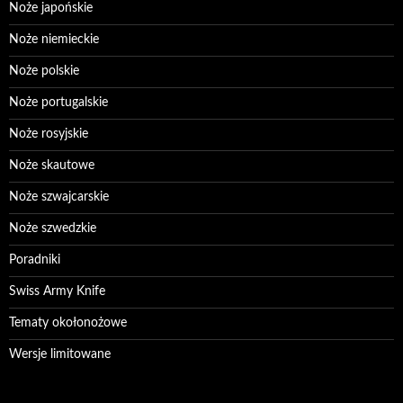
Noże japońskie
Noże niemieckie
Noże polskie
Noże portugalskie
Noże rosyjskie
Noże skautowe
Noże szwajcarskie
Noże szwedzkie
Poradniki
Swiss Army Knife
Tematy okołonożowe
Wersje limitowane