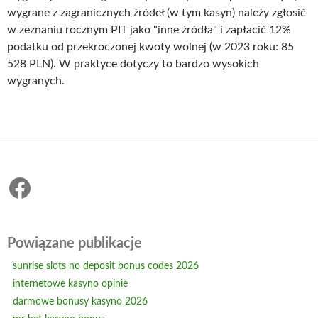
wygrane z zagranicznych źródeł (w tym kasyn) należy zgłosić
w zeznaniu rocznym PIT jako "inne źródła" i zapłacić 12%
podatku od przekroczonej kwoty wolnej (w 2023 roku: 85
528 PLN). W praktyce dotyczy to bardzo wysokich
wygranych.
Facebook
Powiązane publikacje
sunrise slots no deposit bonus codes 2026
internetowe kasyno opinie
darmowe bonusy kasyno 2026