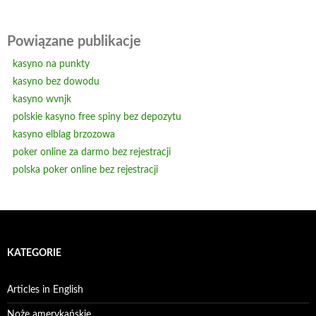
Powiązane publikacje
kasyno na punkty
kasyno bez dowodu
kasyno wvnjk
polskie kasyno free spiny bez depozytu
kasyno elblag brzozowa
poker online za darmo bez rejestracji
polska poker online bez rejestracji
KATEGORIE
Articles in English
Noże amerykańskie