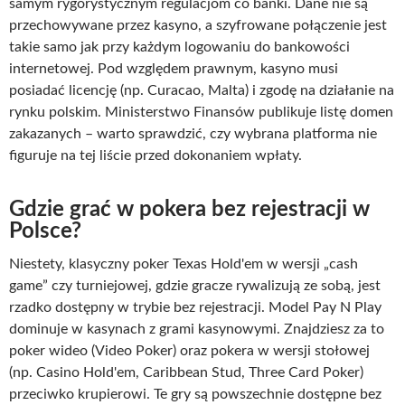
samym rygorystycznym regulacjom co banki. Dane nie są
przechowywane przez kasyno, a szyfrowane połączenie jest
takie samo jak przy każdym logowaniu do bankowości
internetowej. Pod względem prawnym, kasyno musi
posiadać licencję (np. Curacao, Malta) i zgodę na działanie na
rynku polskim. Ministerstwo Finansów publikuje listę domen
zakazanych – warto sprawdzić, czy wybrana platforma nie
figuruje na tej liście przed dokonaniem wpłaty.
Gdzie grać w pokera bez rejestracji w
Polsce?
Niestety, klasyczny poker Texas Hold'em w wersji „cash
game” czy turniejowej, gdzie gracze rywalizują ze sobą, jest
rzadko dostępny w trybie bez rejestracji. Model Pay N Play
dominuje w kasynach z grami kasynowymi. Znajdziesz za to
poker wideo (Video Poker) oraz pokera w wersji stołowej
(np. Casino Hold'em, Caribbean Stud, Three Card Poker)
przeciwko krupierowi. Te gry są powszechnie dostępne bez