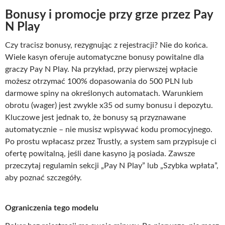
Bonusy i promocje przy grze przez Pay
N Play
Czy tracisz bonusy, rezygnując z rejestracji? Nie do końca.
Wiele kasyn oferuje automatyczne bonusy powitalne dla
graczy Pay N Play. Na przykład, przy pierwszej wpłacie
możesz otrzymać 100% dopasowania do 500 PLN lub
darmowe spiny na określonych automatach. Warunkiem
obrotu (wager) jest zwykle x35 od sumy bonusu i depozytu.
Kluczowe jest jednak to, że bonusy są przyznawane
automatycznie – nie musisz wpisywać kodu promocyjnego.
Po prostu wpłacasz przez Trustly, a system sam przypisuje ci
ofertę powitalną, jeśli dane kasyno ją posiada. Zawsze
przeczytaj regulamin sekcji „Pay N Play” lub „Szybka wpłata”,
aby poznać szczegóły.
Ograniczenia tego modelu