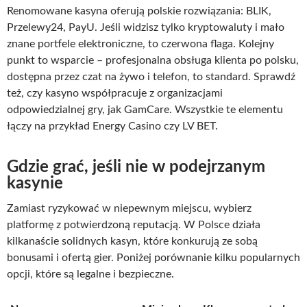
Renomowane kasyna oferują polskie rozwiązania: BLIK,
Przelewy24, PayU. Jeśli widzisz tylko kryptowaluty i mało
znane portfele elektroniczne, to czerwona flaga. Kolejny
punkt to wsparcie – profesjonalna obsługa klienta po polsku,
dostępna przez czat na żywo i telefon, to standard. Sprawdź
też, czy kasyno współpracuje z organizacjami
odpowiedzialnej gry, jak GamCare. Wszystkie te elementu
łączy na przykład Energy Casino czy LV BET.
Gdzie grać, jeśli nie w podejrzanym
kasynie
Zamiast ryzykować w niepewnym miejscu, wybierz
platformę z potwierdzoną reputacją. W Polsce działa
kilkanaście solidnych kasyn, które konkurują ze sobą
bonusami i ofertą gier. Poniżej porównanie kilku popularnych
opcji, które są legalne i bezpieczne.