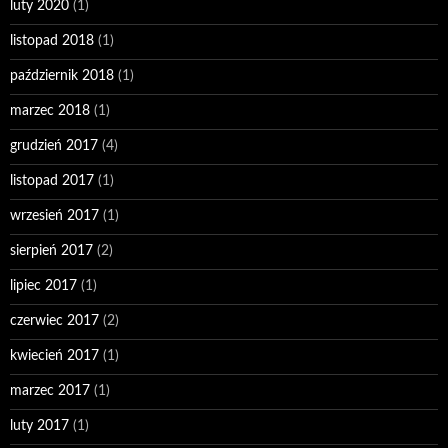
luty 2020
(1)
listopad 2018
(1)
październik 2018
(1)
marzec 2018
(1)
grudzień 2017
(4)
listopad 2017
(1)
wrzesień 2017
(1)
sierpień 2017
(2)
lipiec 2017
(1)
czerwiec 2017
(2)
kwiecień 2017
(1)
marzec 2017
(1)
luty 2017
(1)