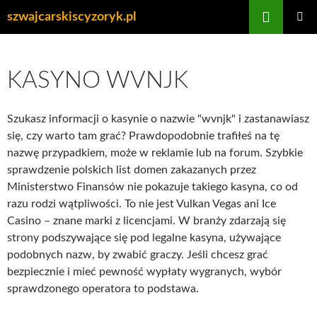
Przejdź
Szukaj
szwajcarskiscyzoryk.pl
do
MENU
treści
GŁÓWN
KASYNO WVNJK
Szukasz informacji o kasynie o nazwie "wvnjk" i zastanawiasz
się, czy warto tam grać? Prawdopodobnie trafiłeś na tę
nazwę przypadkiem, może w reklamie lub na forum. Szybkie
sprawdzenie polskich list domen zakazanych przez
Ministerstwo Finansów nie pokazuje takiego kasyna, co od
razu rodzi wątpliwości. To nie jest Vulkan Vegas ani Ice
Casino – znane marki z licencjami. W branży zdarzają się
strony podszywające się pod legalne kasyna, używające
podobnych nazw, by zwabić graczy. Jeśli chcesz grać
bezpiecznie i mieć pewność wypłaty wygranych, wybór
sprawdzonego operatora to podstawa.