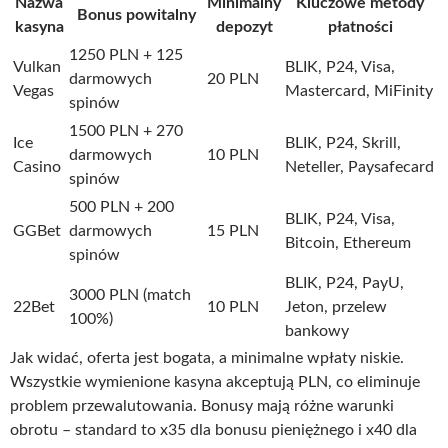
Nazwa
Minimalny
Kluczowe metody
Bonus powitalny
kasyna
depozyt
płatności
1250 PLN + 125
Vulkan
BLIK, P24, Visa,
darmowych
20 PLN
Vegas
Mastercard, MiFinity
spinów
1500 PLN + 270
Ice
BLIK, P24, Skrill,
darmowych
10 PLN
Casino
Neteller, Paysafecard
spinów
500 PLN + 200
BLIK, P24, Visa,
GGBet
darmowych
15 PLN
Bitcoin, Ethereum
spinów
BLIK, P24, PayU,
3000 PLN (match
22Bet
10 PLN
Jeton, przelew
100%)
bankowy
Jak widać, oferta jest bogata, a minimalne wpłaty niskie.
Wszystkie wymienione kasyna akceptują PLN, co eliminuje
problem przewalutowania. Bonusy mają różne warunki
obrotu – standard to x35 dla bonusu pieniężnego i x40 dla