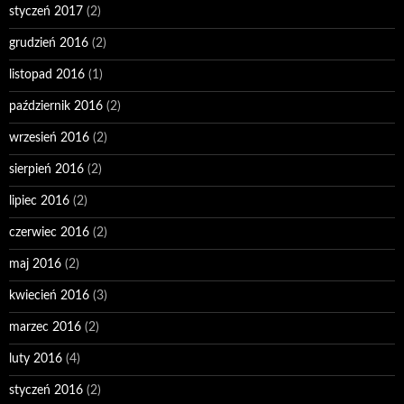
styczeń 2017
(2)
grudzień 2016
(2)
listopad 2016
(1)
październik 2016
(2)
wrzesień 2016
(2)
sierpień 2016
(2)
lipiec 2016
(2)
czerwiec 2016
(2)
maj 2016
(2)
kwiecień 2016
(3)
marzec 2016
(2)
luty 2016
(4)
styczeń 2016
(2)