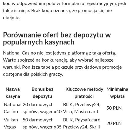
kod w odpowiednim polu w formularzu rejestracyjnym, jeśli
takie istnieje. Brak kodu oznacza, że promocja cię nie
obejmie.
Porównanie ofert bez depozytu w
popularnych kasynach
National Casino nie jest jedyną platformą z taką ofertą.
Warto spojrzeć na konkurencję, aby wybrać najlepsze
warunki. Poniższa tabela pokazuje przykładowe promocje
dostępne dla polskich graczy.
Nazwa
Bonus bez
Kluczowe metody
Minimalna
kasyna
depozytu
płatności
wpłata
National
20 darmowych
BLIK, Przelewy24,
50 PLN
Casino
spinów, wager x40
Visa, Mastercard
Vulkan
50 darmowych
BLIK, Paysafecard,
20 PLN
Vegas
spinów, wager x35
Przelewy24, Skrill