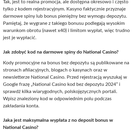
Tak, jest to realna promocja, ale dostępna okresowo i często
tylko z kodem rejestracyjnym. Kasyno faktycznie przyznaje
darmowe spiny lub bonus pieniężny bez wymogu depozytu.
Pamiętaj, że wygrane z takiego bonusu podlegają wysokim
warunkom obrotu (nawet x40) i limitom wypłat, więc trudno
jest je wypłacić.
Jak zdobyć kod na darmowe spiny do National Casino?
Kody promocyjne na bonus bez depozytu są publikowane na
stronach afiliacyjnych, blogach o kasynach oraz w
newsletterze National Casino. Przed rejestracją wyszukaj w
Google frazę „National Casino kod bez depozytu 2024” i
sprawdź kilka wiarygodnych, polskojęzycznych portali.
Wpisz znaleziony kod w odpowiednim polu podczas
zakładania konta.
Jaka jest maksymalna wypłata z no deposit bonus w
National Casino?