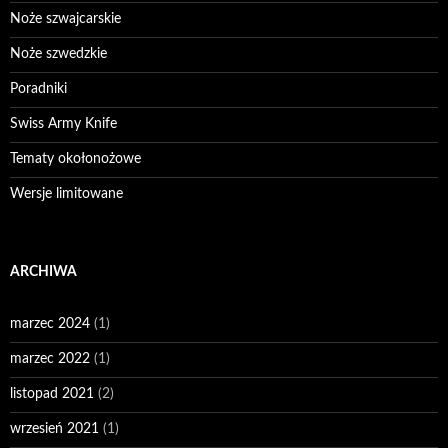
Noże szwajcarskie
Noże szwedzkie
Poradniki
Swiss Army Knife
Tematy okołonożowe
Wersje limitowane
ARCHIWA
marzec 2024
(1)
marzec 2022
(1)
listopad 2021
(2)
wrzesień 2021
(1)