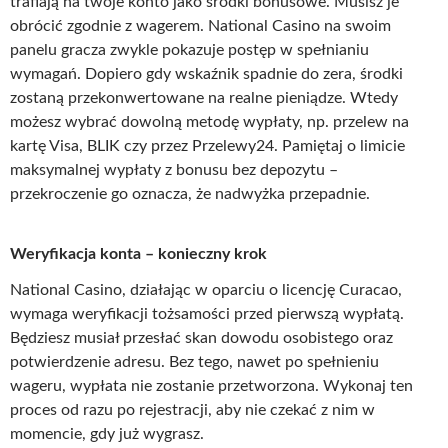
trafiają na twoje konto jako środki bonusowe. Musisz je
obrócić zgodnie z wagerem. National Casino na swoim
panelu gracza zwykle pokazuje postęp w spełnianiu
wymagań. Dopiero gdy wskaźnik spadnie do zera, środki
zostaną przekonwertowane na realne pieniądze. Wtedy
możesz wybrać dowolną metodę wypłaty, np. przelew na
kartę Visa, BLIK czy przez Przelewy24. Pamiętaj o limicie
maksymalnej wypłaty z bonusu bez depozytu –
przekroczenie go oznacza, że nadwyżka przepadnie.
Weryfikacja konta – konieczny krok
National Casino, działając w oparciu o licencję Curacao,
wymaga weryfikacji tożsamości przed pierwszą wypłatą.
Będziesz musiał przesłać skan dowodu osobistego oraz
potwierdzenie adresu. Bez tego, nawet po spełnieniu
wageru, wypłata nie zostanie przetworzona. Wykonaj ten
proces od razu po rejestracji, aby nie czekać z nim w
momencie, gdy już wygrasz.