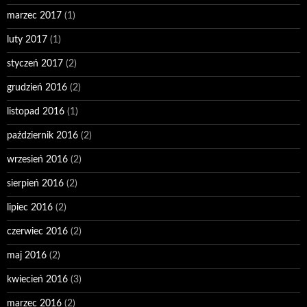
marzec 2017
(1)
luty 2017
(1)
styczeń 2017
(2)
grudzień 2016
(2)
listopad 2016
(1)
październik 2016
(2)
wrzesień 2016
(2)
sierpień 2016
(2)
lipiec 2016
(2)
czerwiec 2016
(2)
maj 2016
(2)
kwiecień 2016
(3)
marzec 2016
(2)