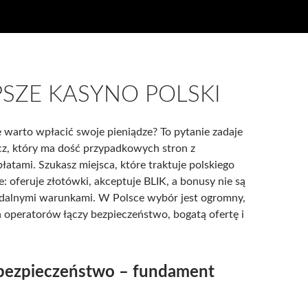
PSZE KASYNO POLSKI
warto wpłacić swoje pieniądze? To pytanie zadaje
cz, który ma dość przypadkowych stron z
atami. Szukasz miejsca, które traktuje polskiego
: oferuje złotówki, akceptuje BLIK, a bonusy nie są
rdalnymi warunkami. W Polsce wybór jest ogromny,
ka operatorów łączy bezpieczeństwo, bogatą ofertę i
i bezpieczeństwo – fundament