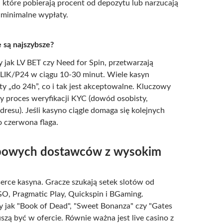
, które pobierają procent od depozytu lub narzucają
 minimalne wypłaty.
 są najszybsze?
y jak LV BET czy Need for Spin, przetwarzają
BLIK/P24 w ciągu 10-30 minut. Wiele kasyn
ty „do 24h”, co i tak jest akceptowalne. Kluczowy
sty proces weryfikacji KYC (dowód osobisty,
dresu). Jeśli kasyno ciągle domaga się kolejnych
 czerwona flaga.
opowych dostawców z wysokim
erce kasyna. Gracze szukają setek slotów od
GO, Pragmatic Play, Quickspin i BGaming.
y jak "Book of Dead", "Sweet Bonanza" czy "Gates
zą być w ofercie. Równie ważna jest live casino z