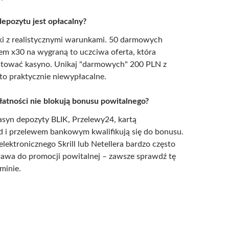
epozytu jest opłacalny?
taki z realistycznymi warunkami. 50 darmowych
m x30 na wygraną to uczciwa oferta, która
stować kasyno. Unikaj "darmowych" 200 PLN z
o praktycznie niewypłacalne.
atności nie blokują bonusu powitalnego?
syn depozyty BLIK, Przelewy24, kartą
d i przelewem bankowym kwalifikują się do bonusu.
elektronicznego Skrill lub Netellera bardzo często
rawa do promocji powitalnej – zawsze sprawdź tę
minie.