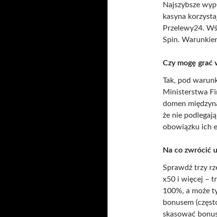
Najszybsze wypł
kasyna korzysta
Przelewy24. Wśr
Spin. Warunkiem
Czy mogę grać 
Tak, pod warunk
Ministerstwa F
domen międzynar
że nie podlegaj
obowiązku ich 
Na co zwrócić 
Sprawdź trzy rz
x50 i więcej – tr
100%, a może t
bonusem (często
skasować bonus