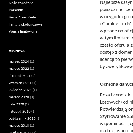
Najlepsze kasyn
Noże szwedzkie
posiadanie lice
Poradniki
wiarygodnego o
Swiss Army Knife
eGaming lub Mal
Tematy okołonożowe
wpisane na ofic
Wersje limitowane
w tym limitami 
często oferują 
ARCHIWA
dostęp z domen 
licencji to pier
marzec 2024
(1)
by zweryfikować
marzec 2022
(1)
listopad 2021
(2)
wrzesień 2021
(1)
Ochrona danych
kwiecień 2021
(1)
Poza licencją k
marzec 2020
(3)
Losowych) od ni
luty 2020
(1)
Potwierdzają on
listopad 2018
(1)
Szyfrowanie SSL
październik 2018
(1)
wspominać – jeg
marzec 2018
(1)
ma też jasno op
grudzień 2017
(4)