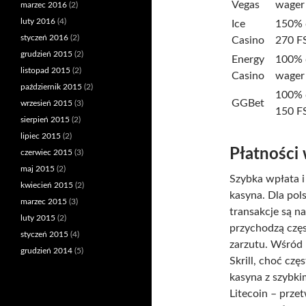
Vegas
wager
marzec 2016
(2)
luty 2016
(4)
Ice
150% 
styczeń 2016
(2)
Casino
270 F
grudzień 2015
(2)
Energy
100% 
listopad 2015
(2)
Casino
wager
październik 2015
(2)
100% 
GGBet
wrzesień 2015
(3)
150 F
sierpień 2015
(2)
lipiec 2015
(2)
Płatności
czerwiec 2015
(3)
maj 2015
(2)
Szybka wpłata i
kwiecień 2015
(2)
kasyna. Dla pol
marzec 2015
(3)
transakcje są 
luty 2015
(2)
przychodzą częs
styczeń 2015
(4)
zarzutu. Wśród 
grudzień 2014
(5)
Skrill, choć cz
kasyna z szybki
Litecoin – prze