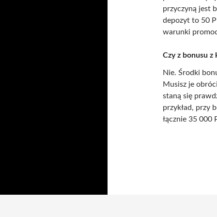
przyczyną jest
depozyt to 50 P
warunki promoc
Czy z bonusu z
Nie. Środki bo
Musisz je obróc
staną się praw
przykład, przy 
łącznie 35 000 