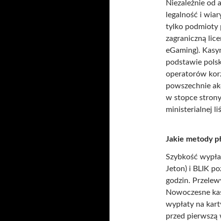
Niezależnie od 
legalność i wia
tylko podmioty 
zagraniczną lic
eGaming). Kasyna
podstawie polsk
operatorów korzy
powszechnie akc
w stopce strony 
ministerialnej l
Jakie metody pł
Szybkość wypłaty
Jeton) i BLIK p
godzin. Przelew
Nowoczesne kas
wypłaty na karty
przed pierwszą 