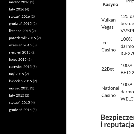
Prz
marzec 2016
(2)
Kasyno
luty 2016
(4)
125 d
styczeń 2016
(2)
Vulkan
bez de
grudzień 2015
(2)
Vegas
VVSPI
listopad 2015
(2)
październik 2015
(2)
100% 
Ice
wrzesień 2015
(3)
darmo
Casino
sierpień 2015
(2)
ICE27
lipiec 2015
(2)
100% 
czerwiec 2015
(3)
22Bet
BET22
maj 2015
(2)
kwiecień 2015
(2)
100% 
National
marzec 2015
(3)
darmo
Casino
luty 2015
(2)
WELC
styczeń 2015
(4)
grudzień 2014
(5)
Bezpiecze
i reputacj