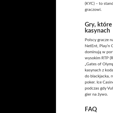
(KYC) – to stan
graczowi.
Gry, które
kasynach
Polscy gracze n
NetEnt, Play’n 
dominują w port
wysokim RTP (Re
„Gates of Olym
kasynach z kod
do blackjacka, r
poker. Ice Casin
podczas gdy Vu
gier na żywo.
FAQ