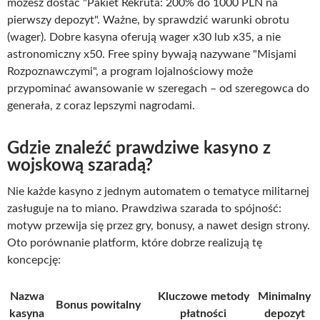
możesz dostać "Pakiet Rekruta: 200% do 1000 PLN na
pierwszy depozyt". Ważne, by sprawdzić warunki obrotu
(wager). Dobre kasyna oferują wager x30 lub x35, a nie
astronomiczny x50. Free spiny bywają nazywane "Misjami
Rozpoznawczymi", a program lojalnościowy może
przypominać awansowanie w szeregach – od szeregowca do
generała, z coraz lepszymi nagrodami.
Gdzie znaleźć prawdziwe kasyno z
wojskową szaradą?
Nie każde kasyno z jednym automatem o tematyce militarnej
zasługuje na to miano. Prawdziwa szarada to spójność:
motyw przewija się przez gry, bonusy, a nawet design strony.
Oto porównanie platform, które dobrze realizują tę
koncepcję:
Nazwa
Kluczowe metody
Minimalny
Bonus powitalny
kasyna
płatności
depozyt