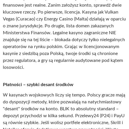
finansowe jest realne. Zanim założysz konto, sprawdź dwie
kluczowe rzeczy. Po pierwsze, licencja. Kasyna jak Vulkan
Vegas (Curacao) czy Energy Casino (Malta) działają w oparciu
o znane jurysdykcje. Po drugie, lista domen zakazanych
Ministerstwa Finansów. Legalne kasyno zagraniczne NIE
znajduje się na tej liście – blokada dotyczy tylko nielegalnych
operatorów na rynku polskim. Grając w licencjonowanym
kasynie z siedzibą poza Polską, twoje środki są chronione
przez regulatora, a gry są regularnie audytowane pod kątem
losowości.
Płatności – szybki desant środków
W kasynach wojskowych liczy się tempo. Polscy gracze mają
do dyspozycji metody, które pozwalają na natychmiastowy
"desant" środków na konto. BLIK to absolutny standard –
depozyt przychodzi w kilka sekund. Przelewy24 (P24) i PayU
są równie szybkie. Jeśli wolisz portfele elektroniczne, Skrill i