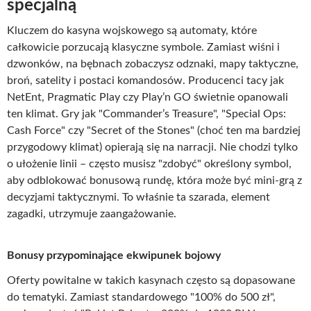
specjalną
Kluczem do kasyna wojskowego są automaty, które
całkowicie porzucają klasyczne symbole. Zamiast wiśni i
dzwonków, na bębnach zobaczysz odznaki, mapy taktyczne,
broń, satelity i postaci komandosów. Producenci tacy jak
NetEnt, Pragmatic Play czy Play’n GO świetnie opanowali
ten klimat. Gry jak "Commander’s Treasure", "Special Ops:
Cash Force" czy "Secret of the Stones" (choć ten ma bardziej
przygodowy klimat) opierają się na narracji. Nie chodzi tylko
o ułożenie linii – często musisz "zdobyć" określony symbol,
aby odblokować bonusową rundę, która może być mini-grą z
decyzjami taktycznymi. To właśnie ta szarada, element
zagadki, utrzymuje zaangażowanie.
Bonusy przypominające ekwipunek bojowy
Oferty powitalne w takich kasynach często są dopasowane
do tematyki. Zamiast standardowego "100% do 500 zł",