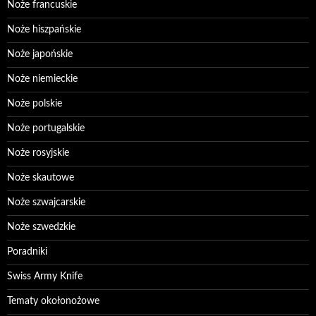
Noże francuskie
Noże hiszpańskie
Noże japońskie
Noże niemieckie
Noże polskie
Noże portugalskie
Noże rosyjskie
Noże skautowe
Noże szwajcarskie
Noże szwedzkie
Poradniki
Swiss Army Knife
Tematy okołonożowe