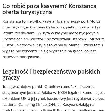
Co robić poza kasynem? Konstanca
oferta turystyczna
Konstanca to nie tylko kasyna. To największy port Morza
Czarnego z grecko-rzymską historią, piękną promenadą i
letnimi festiwalami. Wizyta w kasynie może być jedynie
urozmaiceniem wieczoru po zwiedzaniu starówki, Muzeum
Historii Narodowej czy plażowaniu w Mamai. Dzięki temu
wyjazd nie koncentruje się wyłącznie na grach, co jest
zdrowym podejściem.
Legalność i bezpieczeństwo polskich
graczy
To najważniejszy punkt. Granie w rumuńskim kasynie
stacjonarnym jest dla Polaka w 100% legalne. Rumunia jest
członkiem UE, a jej rynek hazardowy jest regulowany przez
National Gambling Office (ONJN). Kasyna działają na
podstawie rumuńskich licencji. Polski gracz podlega w tym