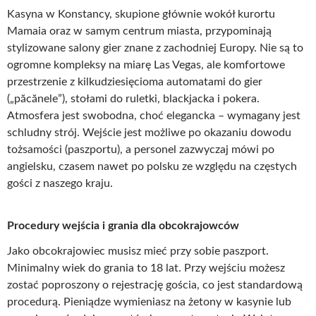
Kasyna w Konstancy, skupione głównie wokół kurortu
Mamaia oraz w samym centrum miasta, przypominają
stylizowane salony gier znane z zachodniej Europy. Nie są to
ogromne kompleksy na miarę Las Vegas, ale komfortowe
przestrzenie z kilkudziesięcioma automatami do gier
(„păcănele”), stołami do ruletki, blackjacka i pokera.
Atmosfera jest swobodna, choć elegancka – wymagany jest
schludny strój. Wejście jest możliwe po okazaniu dowodu
tożsamości (paszportu), a personel zazwyczaj mówi po
angielsku, czasem nawet po polsku ze względu na częstych
gości z naszego kraju.
Procedury wejścia i grania dla obcokrajowców
Jako obcokrajowiec musisz mieć przy sobie paszport.
Minimalny wiek do grania to 18 lat. Przy wejściu możesz
zostać poproszony o rejestrację gościa, co jest standardową
procedurą. Pieniądze wymieniasz na żetony w kasynie lub