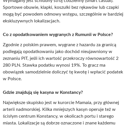
Wymagany jest schludny strój codzienny (smart casual).
Sportowe obuwie, klapki, koszulki bez rękawów lub czapki
mogą być powodem odmowy wstępu, szczególnie w bardziej
ekskluzywnych lokalizacjach.
Co z opodatkowaniem wygranych z Rumunii w Polsce?
Zgodnie z polskim prawem, wygrane z hazardu za granicą
podlegają opodatkowaniu jako dochód nieujawniony w
zeznaniu PIT, jeśli ich wartość przekroczy równowartość 2
280 PLN. Stawka podatku wynosi 19%. To gracz ma
obowiązek samodzielnie doliczyć tę kwotę i wpłacić podatek
w Polsce.
Gdzie znajdują się kasyna w Konstancy?
Największe skupisko jest w kurorcie Mamaia, przy głównej
arterii nadmorskiej. Kilka mniejszych kasyn operuje też w
ścisłym centrum Konstancy, w okolicach portu i starego
miasta. Lokalizacje są dobrze oznaczone i znane każdemu