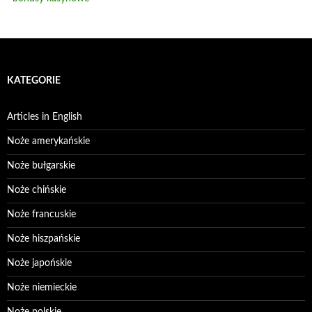
KATEGORIE
Articles in English
Noże amerykańskie
Noże bułgarskie
Noże chińskie
Noże francuskie
Noże hiszpańskie
Noże japońskie
Noże niemieckie