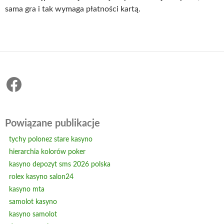
sama gra i tak wymaga płatności kartą.
Facebook
Powiązane publikacje
tychy polonez stare kasyno
hierarchia kolorów poker
kasyno depozyt sms 2026 polska
rolex kasyno salon24
kasyno mta
samolot kasyno
kasyno samolot