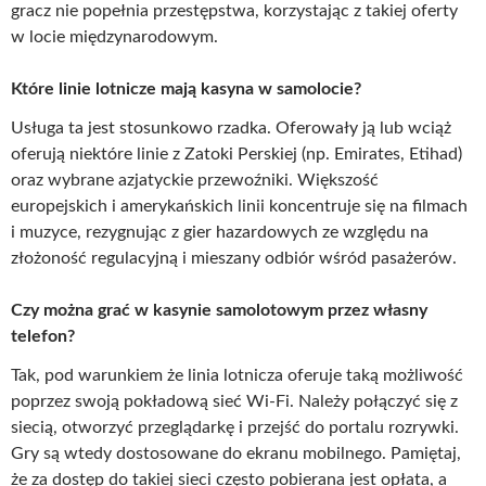
gracz nie popełnia przestępstwa, korzystając z takiej oferty
w locie międzynarodowym.
Które linie lotnicze mają kasyna w samolocie?
Usługa ta jest stosunkowo rzadka. Oferowały ją lub wciąż
oferują niektóre linie z Zatoki Perskiej (np. Emirates, Etihad)
oraz wybrane azjatyckie przewoźniki. Większość
europejskich i amerykańskich linii koncentruje się na filmach
i muzyce, rezygnując z gier hazardowych ze względu na
złożoność regulacyjną i mieszany odbiór wśród pasażerów.
Czy można grać w kasynie samolotowym przez własny
telefon?
Tak, pod warunkiem że linia lotnicza oferuje taką możliwość
poprzez swoją pokładową sieć Wi-Fi. Należy połączyć się z
siecią, otworzyć przeglądarkę i przejść do portalu rozrywki.
Gry są wtedy dostosowane do ekranu mobilnego. Pamiętaj,
że za dostęp do takiej sieci często pobierana jest opłata, a