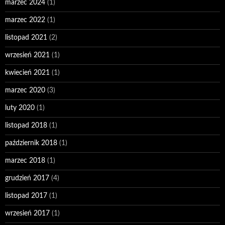
marzec 2024
(1)
marzec 2022
(1)
listopad 2021
(2)
wrzesień 2021
(1)
kwiecień 2021
(1)
marzec 2020
(3)
luty 2020
(1)
listopad 2018
(1)
październik 2018
(1)
marzec 2018
(1)
grudzień 2017
(4)
listopad 2017
(1)
wrzesień 2017
(1)