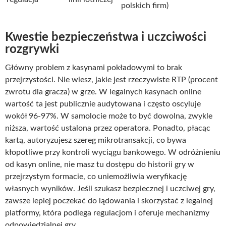
polskich firm)
Kwestie bezpieczeństwa i uczciwości
rozgrywki
Główny problem z kasynami pokładowymi to brak
przejrzystości. Nie wiesz, jakie jest rzeczywiste RTP (procent
zwrotu dla gracza) w grze. W legalnych kasynach online
wartość ta jest publicznie audytowana i często oscyluje
wokół 96-97%. W samolocie może to być dowolna, zwykle
niższa, wartość ustalona przez operatora. Ponadto, płacąc
kartą, autoryzujesz szereg mikrotransakcji, co bywa
kłopotliwe przy kontroli wyciągu bankowego. W odróżnieniu
od kasyn online, nie masz tu dostępu do historii gry w
przejrzystym formacie, co uniemożliwia weryfikację
własnych wyników. Jeśli szukasz bezpiecznej i uczciwej gry,
zawsze lepiej poczekać do lądowania i skorzystać z legalnej
platformy, która podlega regulacjom i oferuje mechanizmy
odpowiedzialnej gry.