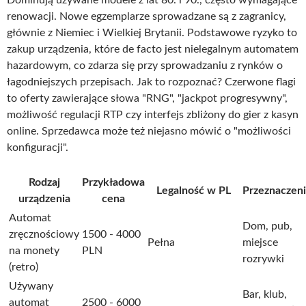
Dominują używane modele z lat 80. i 90., często wymagające
renowacji. Nowe egzemplarze sprowadzane są z zagranicy,
głównie z Niemiec i Wielkiej Brytanii. Podstawowe ryzyko to
zakup urządzenia, które de facto jest nielegalnym automatem
hazardowym, co zdarza się przy sprowadzaniu z rynków o
łagodniejszych przepisach. Jak to rozpoznać? Czerwone flagi
to oferty zawierające słowa "RNG", "jackpot progresywny",
możliwość regulacji RTP czy interfejs zbliżony do gier z kasyn
online. Sprzedawca może też niejasno mówić o "możliwości
konfiguracji".
Rodzaj
Przykładowa
Legalność w PL
Przeznaczen
urządzenia
cena
Automat
Dom, pub,
zręcznościowy
1500 - 4000
Pełna
miejsce
na monety
PLN
rozrywki
(retro)
Używany
Bar, klub,
automat
2500 - 6000