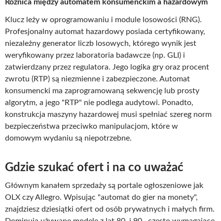
Różnica między automatem konsumenckim a hazardowym
Klucz leży w oprogramowaniu i module losowości (RNG).
Profesjonalny automat hazardowy posiada certyfikowany,
niezależny generator liczb losowych, którego wynik jest
weryfikowany przez laboratoria badawcze (np. GLI) i
zatwierdzany przez regulatora. Jego logika gry oraz procent
zwrotu (RTP) są niezmienne i zabezpieczone. Automat
konsumencki ma zaprogramowaną sekwencję lub prosty
algorytm, a jego "RTP" nie podlega audytowi. Ponadto,
konstrukcja maszyny hazardowej musi spełniać szereg norm
bezpieczeństwa przeciwko manipulacjom, które w
domowym wydaniu są niepotrzebne.
Gdzie szukać ofert i na co uważać
Głównym kanałem sprzedaży są portale ogłoszeniowe jak
OLX czy Allegro. Wpisując "automat do gier na monety",
znajdziesz dziesiątki ofert od osób prywatnych i małych firm.