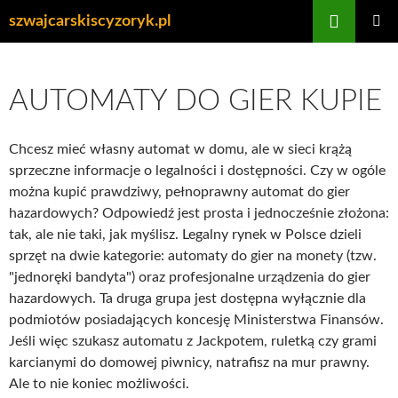
Przejdź
Szukaj
szwajcarskiscyzoryk.pl
do
MENU
treści
GŁÓWN
AUTOMATY DO GIER KUPIE
Chcesz mieć własny automat w domu, ale w sieci krążą
sprzeczne informacje o legalności i dostępności. Czy w ogóle
można kupić prawdziwy, pełnoprawny automat do gier
hazardowych? Odpowiedź jest prosta i jednocześnie złożona:
tak, ale nie taki, jak myślisz. Legalny rynek w Polsce dzieli
sprzęt na dwie kategorie: automaty do gier na monety (tzw.
"jednoręki bandyta") oraz profesjonalne urządzenia do gier
hazardowych. Ta druga grupa jest dostępna wyłącznie dla
podmiotów posiadających koncesję Ministerstwa Finansów.
Jeśli więc szukasz automatu z Jackpotem, ruletką czy grami
karcianymi do domowej piwnicy, natrafisz na mur prawny.
Ale to nie koniec możliwości.