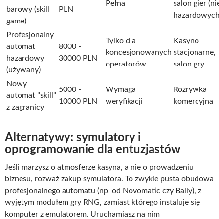
Pełna
salon gier (ni
barowy (skill
PLN
hazardowych
game)
Profesjonalny
Tylko dla
Kasyno
automat
8000 -
koncesjonowanych
stacjonarne,
hazardowy
30000 PLN
operatorów
salon gry
(używany)
Nowy
5000 -
Wymaga
Rozrywka
automat "skill"
10000 PLN
weryfikacji
komercyjna
z zagranicy
Alternatywy: symulatory i
oprogramowanie dla entuzjastów
Jeśli marzysz o atmosferze kasyna, a nie o prowadzeniu
biznesu, rozważ zakup symulatora. To zwykle pusta obudowa
profesjonalnego automatu (np. od Novomatic czy Bally), z
wyjętym modułem gry RNG, zamiast którego instaluje się
komputer z emulatorem. Uruchamiasz na nim