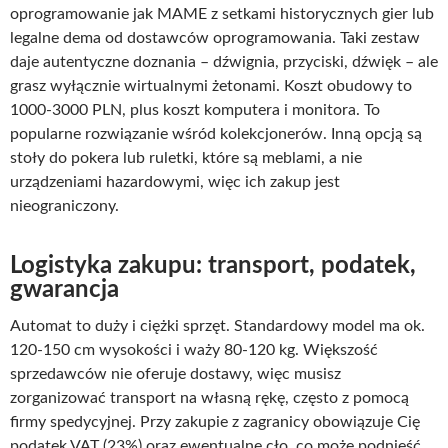
oprogramowanie jak MAME z setkami historycznych gier lub
legalne dema od dostawców oprogramowania. Taki zestaw
daje autentyczne doznania – dźwignia, przyciski, dźwięk – ale
grasz wyłącznie wirtualnymi żetonami. Koszt obudowy to
1000-3000 PLN, plus koszt komputera i monitora. To
popularne rozwiązanie wśród kolekcjonerów. Inną opcją są
stoły do pokera lub ruletki, które są meblami, a nie
urządzeniami hazardowymi, więc ich zakup jest
nieograniczony.
Logistyka zakupu: transport, podatek,
gwarancja
Automat to duży i ciężki sprzęt. Standardowy model ma ok.
120-150 cm wysokości i waży 80-120 kg. Większość
sprzedawców nie oferuje dostawy, więc musisz
zorganizować transport na własną rękę, często z pomocą
firmy spedycyjnej. Przy zakupie z zagranicy obowiązuje Cię
podatek VAT (23%) oraz ewentualne cło, co może podnieść