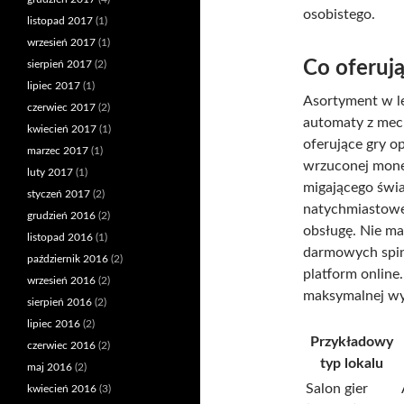
osobistego.
listopad 2017
(1)
wrzesień 2017
(1)
Co oferują
sierpień 2017
(2)
lipiec 2017
(1)
Asortyment w le
czerwiec 2017
(2)
automaty z mec
kwiecień 2017
(1)
oferujące gry o
marzec 2017
(1)
wrzuconej monet
luty 2017
(1)
migającego świa
styczeń 2017
(2)
natychmiastowe
grudzień 2016
(2)
obsługę. Nie m
listopad 2016
(1)
darmowych spin
październik 2016
(2)
platform online
wrzesień 2016
(2)
maksymalnej wyg
sierpień 2016
(2)
lipiec 2016
(2)
Przykładowy
czerwiec 2016
(2)
typ lokalu
maj 2016
(2)
Salon gier
kwiecień 2016
(3)