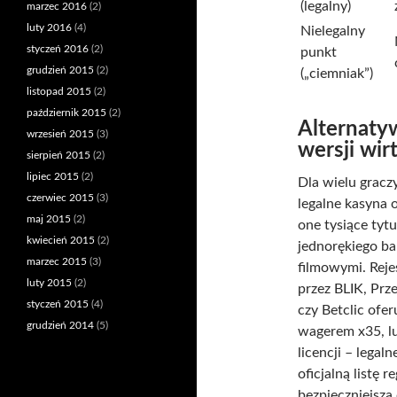
(legalny)
marzec 2016
(2)
luty 2016
(4)
Nielegalny
styczeń 2016
(2)
punkt
grudzień 2015
(2)
(„ciemniak”)
listopad 2015
(2)
październik 2015
(2)
Alternaty
wrzesień 2015
(3)
wersji wir
sierpień 2015
(2)
lipiec 2015
(2)
Dla wielu gracz
czerwiec 2015
(3)
legalne kasyna 
maj 2015
(2)
one tysiące ty
kwiecień 2015
(2)
jednorękiego ba
marzec 2015
(3)
filmowymi. Reje
luty 2015
(2)
przez BLIK, Prz
styczeń 2015
(4)
czy Betclic ofe
grudzień 2014
(5)
wagerem x35, lu
licencji – legal
oficjalną listę 
bezpieczniejsza