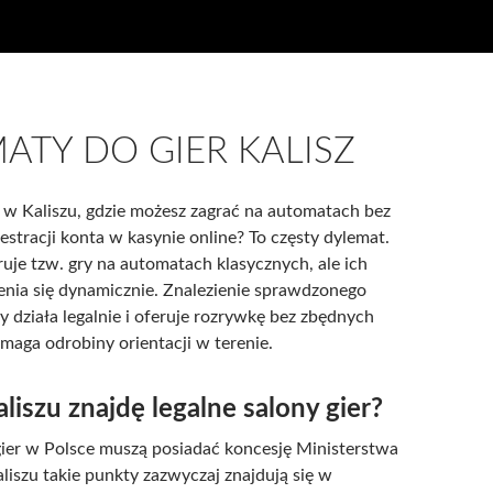
ATY DO GIER KALISZ
 w Kaliszu, gdzie możesz zagrać na automatach bez
estracji konta w kasynie online? To częsty dylemat.
ruje tzw. gry na automatach klasycznych, ale ich
nia się dynamicznie. Znalezienie sprawdzonego
ry działa legalnie i oferuje rozrywkę bez zbędnych
maga odrobiny orientacji w terenie.
liszu znajdę legalne salony gier?
gier w Polsce muszą posiadać koncesję Ministerstwa
iszu takie punkty zazwyczaj znajdują się w