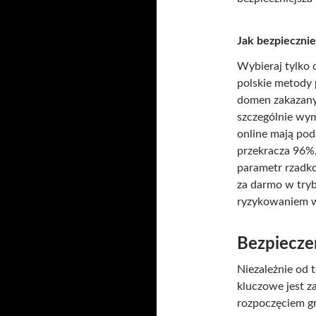
Jak bezpiecznie 
Wybieraj tylko 
polskie metody p
domen zakazany
szczególnie wym
online mają pod
przekracza 96%
parametr rzadko
za darmo w tryb
ryzykowaniem 
Bezpiecze
Niezależnie od t
kluczowe jest z
rozpoczęciem gry