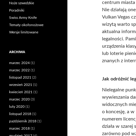
centrum miasta
Noże szwedzkie
Nie działają one
Poradniki
Vulkan Vegas czy
Swiss Army Knife
wizytą warto sp
Tematy okołonożowe
aktualna inform
Wersje limitowane
legalności. Pami
urządzenia klasy
ARCHIWA
lub loterie pie
znanych z inter
marzec 2024
(1)
marzec 2022
(1)
listopad 2021
(2)
Jak odróżnić le
wrzesień 2021
(1)
Nielegalne punk
kwiecień 2021
(1)
wywieszania dan
marzec 2020
(3)
widocznych miej
luty 2020
(1)
o koncesję, a w
listopad 2018
(1)
numerem licencj
październik 2018
(1)
działa w szarej 
marzec 2018
(1)
zarówno pod wz
grudzień 2017
(4)