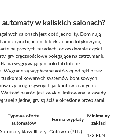
 automaty w kaliskich salonach?
galnych salonach jest dość jednolity. Dominują
hanicznymi bębnami lub ekranami dotykowymi,
parte na prostych zasadach: odzyskiwanie części
y, gry zręcznościowe polegające na zatrzymaniu
tła na wygrywającym polu lub loterie
. Wygrane są wypłacane gotówką od ręki przez
a tu skomplikowanych systemów bonusowych,
ów czy progresywnych jackpotów znanych z
. Wartość nagród jest zwykle limitowana, a zasady
ranej z jednej gry są ściśle określone przepisami.
Typowa oferta
Minimalny
Forma wypłaty
automatów
zakład
Automaty klasy III, gry
Gotówka (PLN)
1-2 PLN