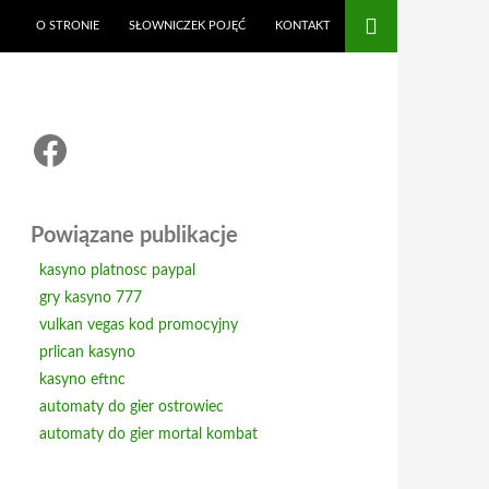
O STRONIE
SŁOWNICZEK POJĘĆ
KONTAKT
Facebook
Powiązane publikacje
kasyno platnosc paypal
gry kasyno 777
vulkan vegas kod promocyjny
prlican kasyno
kasyno eftnc
automaty do gier ostrowiec
automaty do gier mortal kombat