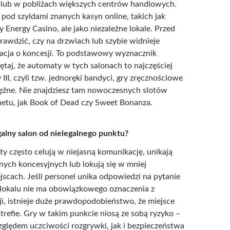
 lub w pobliżach większych centrów handlowych.
 pod szyldami znanych kasyn online, takich jak
 Energy Casino, ale jako niezależne lokale. Przed
rawdzić, czy na drzwiach lub szybie widnieje
acja o koncesji. To podstawowy wyznacznik
ętaj, że automaty w tych salonach to najczęściej
 III, czyli tzw. jednoręki bandyci, gry zręcznościowe
niężne. Nie znajdziesz tam nowoczesnych slotów
netu, jak Book of Dead czy Sweet Bonanza.
galny salon od nielegalnego punktu?
ty często celują w niejasną komunikację, unikają
ych koncesyjnych lub lokują się w mniej
scach. Jeśli personel unika odpowiedzi na pytanie
 lokalu nie ma obowiązkowego oznaczenia z
i, istnieje duże prawdopodobieństwo, że miejsce
strefie. Gry w takim punkcie niosą ze sobą ryzyko –
ględem uczciwości rozgrywki, jak i bezpieczeństwa