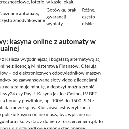
zręcznościowe, loterie
w kasie lokalu
Gotówka, brak
Różne,
Nieznane automaty,
gwarancji
często
często zmodyfikowane
wypłaty
niskie
wy: kasyna online z automaty w
tualnej
y z Kalisza wygodniejszą i bogatszą alternatywą są
online z licencją Ministerstwa Finansów. Oferują
tułów – od elektronicznych odpowiedników maszyn
ndyty po zaawansowane sloty video z licencjami
stracja zajmuje minutę, a depozyt można zrobić
elewy24 czy PayU. Kasyna jak Ice Casino, LV BET
rują bonusy powitalne, np. 100% do 1500 PLN z
b darmowe spiny. Kluczowa jest weryfikacja
ne polskie kasyna online muszą być wpisane na
regulatora i korzystać z domen z rozszerzeniem .pl. To
 opcja niż przypadkowe salony stacjonarne.