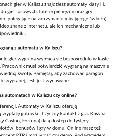
nach gier w Kaliszu znajdziesz automaty klasy III,
 do gier losowych, loterie pieniężne oraz gry
np. polegające na zatrzymaniu migającego światła).
video znane z internetu, ale ich mechaniczne lub
dpowiedniki.
ygraną z automatu w Kaliszu?
nie gier wygraną wypłaca się bezpośrednio w kasie
ą. Pracownik musi potwierdzić wygraną na maszynie
owiednią kwotę. Pamiętaj, aby zachować paragon
ie wygranej, jeśli jest wydawane.
 na automatach w Kaliszu czy online?
eferencji. Automaty w Kaliszu oferują
wypłatę gotówki i fizyczny kontakt z grą. Kasyna
gy Casino, Fortuna) dają dostęp do tysięcy
lotów, bonusów i gry w domu. Online masz też
procent RTP i możliwość gry demo. Pod względem