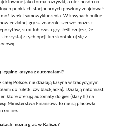
rojektowane jako forma rozrywki, a nie sposób na
alnych punktach stacjonarnych powinny znajdować
o możliwości samowykluczenia. W kasynach online
powiedzialnej gry są znacznie szersze: możesz
epozytów, strat lub czasu gry. Jeśli czujesz, że
, skorzystaj z tych opcji lub skontaktuj się z
mocową.
ą legalne kasyna z automatami?
w całej Polsce, nie działają kasyna w tradycyjnym
ołami do ruletki czy blackjacka). Działają natomiast
er, które oferują automaty do gier (klasy III) na
sji Ministerstwa Finansów. To nie są placówki
n online.
matach można grać w Kaliszu?