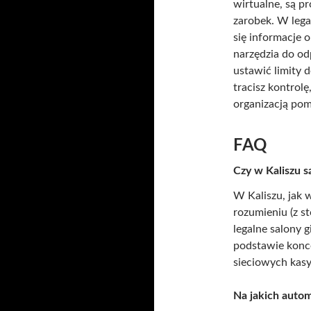
wirtualne, są p
zarobek. W leg
się informacje 
narzędzia do od
ustawić limity d
tracisz kontrolę
organizacją po
FAQ
Czy w Kaliszu s
W Kaliszu, jak 
rozumieniu (z st
legalne salony gi
podstawie konce
sieciowych kasy
Na jakich auto