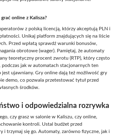
grać online z Kalisza?
operatorów z polską licencją, którzy akceptują PLN i
łatności. Unikaj platform znajdujących się na liście
ch. Przed wpłatą sprawdź warunki bonusów,
agania obrotowe (wager). Pamiętaj, że automaty
any teoretyczny procent zwrotu (RTP), który często
, podczas jak w automatach stacjonarnych ten
 jest ujawniany. Gry online dają też możliwość gry
ie demo, co pozwala przetestować tytuł przed
własnych środków.
ństwo i odpowiedzialna rozrywka
ego, czy grasz w salonie w Kaliszu, czy online,
achowanie kontroli. Ustal budżet przed
 i trzymaj się go. Automaty, zarówno fizyczne, jak i