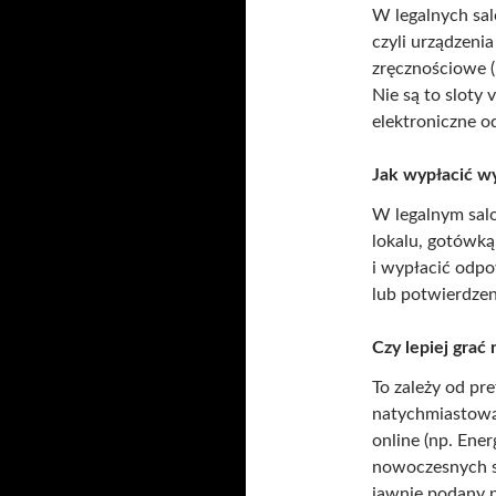
W legalnych salo
czyli urządzenia
zręcznościowe (
Nie są to sloty 
elektroniczne o
Jak wypłacić w
W legalnym salo
lokalu, gotówk
i wypłacić odp
lub potwierdzen
Czy lepiej grać
To zależy od pr
natychmiastową 
online (np. Ener
nowoczesnych s
jawnie podany 