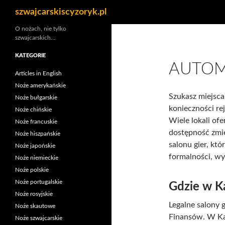
Szukaj
szwajcarskiscyzoryk.pl
Przejdź
O nożach, nie tylko
szwajcarskich…
do
treści
KATEGORIE
AUTOM
Articles in English
Noże amerykańskie
Szukasz miejsca
Noże bułgarskie
konieczności rej
Noże chińskie
Wiele lokali ofe
Noże francuskie
dostępność zmie
Noże hiszpańskie
salonu gier, któ
Noże japońskie
formalności, wy
Noże niemieckie
Noże polskie
Noże portugalskie
Gdzie w Ka
Noże rosyjskie
Legalne salony 
Noże skautowe
Finansów. W Kal
Noże szwajcarskie