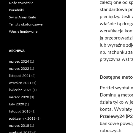
zależą one od s
Noże szwedzkie
standardowa pr
Poradniki
pieniędzy. Jeśl
Swiss Army Knife
właśnie tą drog
Tematy okołonożowe
weryfikacja kon
Wersje limitowane
ją przeprowadzi
lub wyraźne zdj
ARCHIWA
np. rachunku za
przyczyna wstr
marzec 2024
(1)
marzec 2022
(1)
listopad 2021
(2)
Dostępne metody
wrzesień 2021
(1)
Portfel wypłat w
kwiecień 2021
(1)
Dominują metod
marzec 2020
(3)
działa tylko w 
luty 2020
(1)
konta. Wypłaty 
listopad 2018
(1)
Przelewy24 (P2
październik 2018
(1)
bankowe powiąza
marzec 2018
(1)
roboczych.
grudzień 2017
(4)