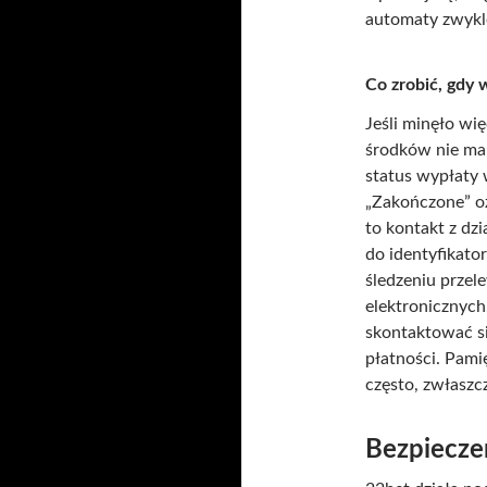
automaty zwykle 
Co zrobić, gdy 
Jeśli minęło wię
środków nie ma 
status wypłaty 
„Zakończone” oz
to kontakt z dzi
do identyfikator
śledzeniu przel
elektronicznych
skontaktować s
płatności. Pamię
często, zwłasz
Bezpieczeń