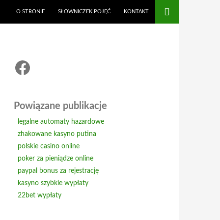
O STRONIE
SŁOWNICZEK POJĘĆ
KONTAKT
Facebook
Powiązane publikacje
legalne automaty hazardowe
zhakowane kasyno putina
polskie casino online
poker za pieniądze online
paypal bonus za rejestrację
kasyno szybkie wypłaty
22bet wypłaty