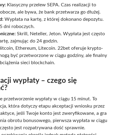
wy:
Klasyczny przelew SEPA. Czas realizacji to
robocze, ale bywa, że bank przetwarza go dłużej.
d:
Wypłata na kartę, z której dokonano depozytu.
5 dni roboczych.
oniczne:
Skrill, Neteller, Jeton. Wypłata jest często
artę, zajmując do 24 godzin.
itcoin, Ethereum, Litecoin. 22bet oferuje krypto-
mogą być przetworzone w ciągu godziny, ale finalny
bciążenia sieci blockchain.
zacji wypłaty – czego się
ać?
e przetworzenie wypłaty w ciągu 15 minut. To
cja, która dotyczy etapu akceptacji wniosku przez
aktyce, jeśli Twoje konto jest zweryfikowane, a gra
nia obrotu bonusowego, pierwsza wypłata w ciągu
często jest rozpatrywana dość sprawnie.