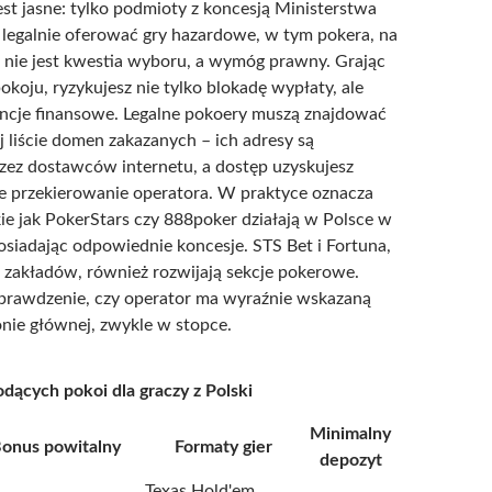
est jasne: tylko podmioty z koncesją Ministerstwa
legalnie oferować gry hazardowe, w tym pokera, na
To nie jest kwestia wyboru, a wymóg prawny. Grając
okoju, ryzykujesz nie tylko blokadę wypłaty, ale
ncje finansowe. Legalne pokoery muszą znajdować
ej liście domen zakazanych – ich adresy są
zez dostawców internetu, a dostęp uzyskujesz
ne przekierowanie operatora. W praktyce oznacza
kie jak PokerStars czy 888poker działają w Polsce w
posiadając odpowiednie koncesje. STS Bet i Fortuna,
 zakładów, również rozwijają sekcje pokerowe.
sprawdzenie, czy operator ma wyraźnie wskazaną
onie głównej, zwykle w stopce.
ących pokoi dla graczy z Polski
Minimalny
onus powitalny
Formaty gier
depozyt
Texas Hold'em,