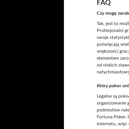
FAQ
Czy mogę zarobi
Tak, jest to mo
Profesjonalni g
swoje statystyk
poświęcają wiele
większości grac
elementem zarob
od niskich stawe
natychmiastowy
Który poker onl
Legalne są poko
organizowanie g
podmiotów należ
Fortuna Poker. 
internetu, więc