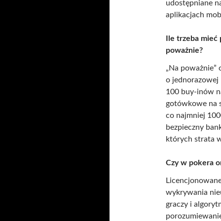
udostępniane na
aplikacjach mob
Ile trzeba mieć
poważnie?
„Na poważnie” o
o jednorazowej
100 buy-inów na
gotówkowe na st
co najmniej 100
bezpieczny bank
których strata 
Czy w pokera on
Licencjonowane
wykrywania nieu
graczy i algory
porozumiewanie 