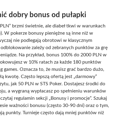
nić dobry bonus od pułapki
LN” brzmi świetnie, ale diabeł tkwi w warunkach
). W pokerze bonusy pieniężne są inne niż w
yczaj nie podlegają obrotowi w klasycznym
h odblokowanie zależy od zebranych punktów za grę
ieniądze. Na przykład, bonus 100% do 2000 PLN w
lokowujesz w 10% ratach za każde 180 punktów
g games. Oznacza to, że musisz grać bardzo dużo,
łą kwotę. Często lepszą ofertą jest „darmowy”
ytu, jak 50 PLN w STS Poker. Dostajesz środki do
oju, a wygraną wypłacasz po spełnieniu warunków
czytaj regulamin sekcji „Bonusy i promocje”. Szukaj
resie ważności bonusu (często 30-90 dni) oraz o tym,
ują punkty. Turnieje często dają mniej punktów niż
.