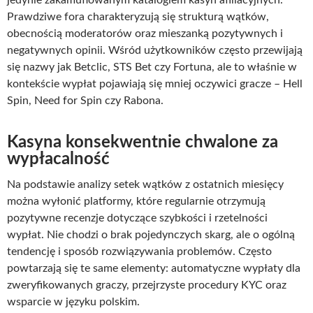
jedynie zakamuflowanym katalogiem kasyn afiliacyjnych.
Prawdziwe fora charakteryzują się strukturą wątków,
obecnością moderatorów oraz mieszanką pozytywnych i
negatywnych opinii. Wśród użytkowników często przewijają
się nazwy jak Betclic, STS Bet czy Fortuna, ale to właśnie w
kontekście wypłat pojawiają się mniej oczywici gracze – Hell
Spin, Need for Spin czy Rabona.
Kasyna konsekwentnie chwalone za
wypłacalność
Na podstawie analizy setek wątków z ostatnich miesięcy
można wyłonić platformy, które regularnie otrzymują
pozytywne recenzje dotyczące szybkości i rzetelności
wypłat. Nie chodzi o brak pojedynczych skarg, ale o ogólną
tendencję i sposób rozwiązywania problemów. Często
powtarzają się te same elementy: automatyczne wypłaty dla
zweryfikowanych graczy, przejrzyste procedury KYC oraz
wsparcie w języku polskim.