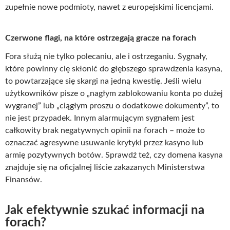
zupełnie nowe podmioty, nawet z europejskimi licencjami.
Czerwone flagi, na które ostrzegają gracze na forach
Fora służą nie tylko polecaniu, ale i ostrzeganiu. Sygnały,
które powinny cię skłonić do głębszego sprawdzenia kasyna,
to powtarzające się skargi na jedną kwestię. Jeśli wielu
użytkowników pisze o „nagłym zablokowaniu konta po dużej
wygranej” lub „ciągłym proszu o dodatkowe dokumenty”, to
nie jest przypadek. Innym alarmującym sygnałem jest
całkowity brak negatywnych opinii na forach – może to
oznaczać agresywne usuwanie krytyki przez kasyno lub
armię pozytywnych botów. Sprawdź też, czy domena kasyna
znajduje się na oficjalnej liście zakazanych Ministerstwa
Finansów.
Jak efektywnie szukać informacji na
forach?