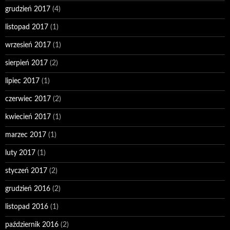
grudzień 2017
(4)
listopad 2017
(1)
wrzesień 2017
(1)
sierpień 2017
(2)
lipiec 2017
(1)
czerwiec 2017
(2)
kwiecień 2017
(1)
marzec 2017
(1)
luty 2017
(1)
styczeń 2017
(2)
grudzień 2016
(2)
listopad 2016
(1)
październik 2016
(2)