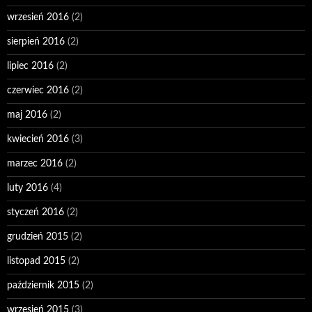
wrzesień 2016
(2)
sierpień 2016
(2)
lipiec 2016
(2)
czerwiec 2016
(2)
maj 2016
(2)
kwiecień 2016
(3)
marzec 2016
(2)
luty 2016
(4)
styczeń 2016
(2)
grudzień 2015
(2)
listopad 2015
(2)
październik 2015
(2)
wrzesień 2015
(3)