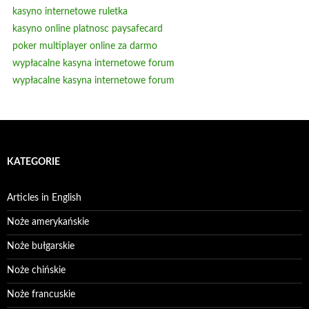
kasyno internetowe ruletka
kasyno online platnosc paysafecard
poker multiplayer online za darmo
wypłacalne kasyna internetowe forum
wypłacalne kasyna internetowe forum
KATEGORIE
Articles in English
Noże amerykańskie
Noże bułgarskie
Noże chińskie
Noże francuskie