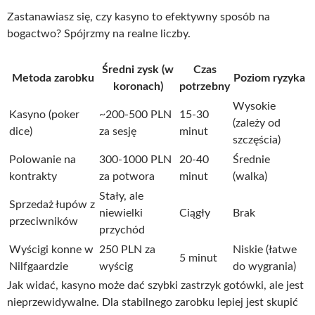
Zastanawiasz się, czy kasyno to efektywny sposób na
bogactwo? Spójrzmy na realne liczby.
Średni zysk (w
Czas
Metoda zarobku
Poziom ryzyka
koronach)
potrzebny
Wysokie
Kasyno (poker
~200-500 PLN
15-30
(zależy od
dice)
za sesję
minut
szczęścia)
Polowanie na
300-1000 PLN
20-40
Średnie
kontrakty
za potwora
minut
(walka)
Stały, ale
Sprzedaż łupów z
niewielki
Ciągły
Brak
przeciwników
przychód
Wyścigi konne w
250 PLN za
Niskie (łatwe
5 minut
Nilfgaardzie
wyścig
do wygrania)
Jak widać, kasyno może dać szybki zastrzyk gotówki, ale jest
nieprzewidywalne. Dla stabilnego zarobku lepiej jest skupić