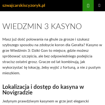
Przejdź
Szukaj
szwajcarskiscyzoryk.pl
do
MENU
treści
GŁÓWN
WIEDZMIN 3 KASYNO
Masz już dość polowania na ghule za grosze i szukasz
szybszego sposobu na zdobycie koron dla Geralta? Kasyno w
grze Wiedźmin 3: Dziki Gon to miejsce, gdzie możesz
spróbować szczęścia, ale bez odpowiedniego podejścia
stracisz ostatni grosz. Gracze od lat kombinują, jak
wykorzystać tę lokację, żeby wyjść z fortuną, a nie z pustym
mieszkiem.
Lokalizacja i dostęp do kasyna w
Novigradzie
Jedynym prawdziwym kasynem w grze jest elegancki