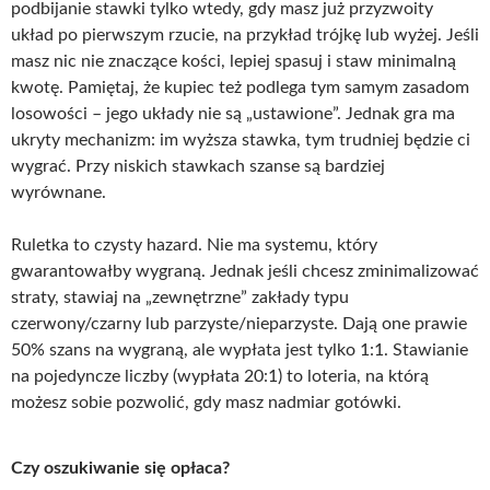
podbijanie stawki tylko wtedy, gdy masz już przyzwoity
układ po pierwszym rzucie, na przykład trójkę lub wyżej. Jeśli
masz nic nie znaczące kości, lepiej spasuj i staw minimalną
kwotę. Pamiętaj, że kupiec też podlega tym samym zasadom
losowości – jego układy nie są „ustawione”. Jednak gra ma
ukryty mechanizm: im wyższa stawka, tym trudniej będzie ci
wygrać. Przy niskich stawkach szanse są bardziej
wyrównane.
Ruletka to czysty hazard. Nie ma systemu, który
gwarantowałby wygraną. Jednak jeśli chcesz zminimalizować
straty, stawiaj na „zewnętrzne” zakłady typu
czerwony/czarny lub parzyste/nieparzyste. Dają one prawie
50% szans na wygraną, ale wypłata jest tylko 1:1. Stawianie
na pojedyncze liczby (wypłata 20:1) to loteria, na którą
możesz sobie pozwolić, gdy masz nadmiar gotówki.
Czy oszukiwanie się opłaca?