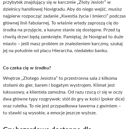
przybytek znajdujący się w karczmie „Złoty Jesiotr” w
dzielnicy handlowej Novigradu. Aby do niego wejść, musisz
najpierw rozpocząć zadanie „Kwestia życia i śmierci” podczas
głównej linii fabularnej. To właśnie wtedy zaproszą cię do
środka na przyjęcie, a kasyno stanie się dostępne. Przed tą
chwilą drzwi będą zamknięte. Pamiętaj, że Novigrad to duże
miasto – jeśli masz problem ze znalezieniem karczmy, szukaj
jej na południe od placu Hierarcha, niedaleko banku.
Co czeka cię w środku?
Wnętrze „Złotego Jesiotra” to przestronna sala z kilkoma
stołami do gier, barem i bogatym wystrojem. Klimat jest
luksusowy, a klientela zamożna. Od razu rzucą ci się w oczy
dwa główne typy rozgrywek: stół do gry w kości (poker dice)
oraz ruletka. To nie jest przypadkowa tawerna z gwintem –
tu stawki są wysokie, a emocje jeszcze wyższe.