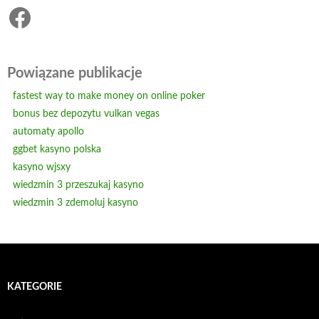
Facebook
Powiązane publikacje
fastest way to make money on online poker
bonus bez depozytu vulkan vegas
automaty apollo
ggbet kasyno polska
kasyno wjsxy
wiedzmin 3 przeszukaj kasyno
wiedzmin 3 zdemoluj kasyno
KATEGORIE