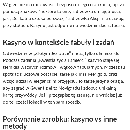
W grze nie ma możliwości bezpośredniego oszukania, np. za
pomocą znaków. Niektóre talenty z drzewka umiejętności,
jak „Delikatna sztuka perswazji” z drzewka Aksji, nie działają
przy stołach. Kasyno jest odporne na wiedźmińskie sztuczki.
Kasyno w kontekście fabuły i zadań
Odwiedziny w „Złotym Jesiotrze” nie są tylko dla hazardu.
Podczas zadania „Kwestia życia i śmierci” kasyno staje się
tłem dla ważnych rozmów i wątków fabularnych. Możesz tu
spotkać kluczowe postacie, takie jak Triss Merigold, oraz
wziąć udział w eleganckim przyjęciu. To także jedyna okazja,
aby zagrać w Gwent z elitą Novigradu i zdobyć unikalną
kartę przywódcy. Jeśli przegapisz tę szansę, nie wrócisz już
do tej części lokacji w ten sam sposób.
Porównanie zarobku: kasyno vs inne
metody