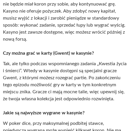
nie będzie miał koron przy sobie, aby kontynuować grę.
Kasyno nie oferuje pożyczek. Aby zdobyć nowy kapitał,
musisz wyjść z lokacji i zarobić pieniądze w standardowy
sposób: wykonać zadanie, sprzedać łupy lub wygrać wyścig.
Kasyno jest zawsze dostępne, więc możesz wrócić później z
nową forsą.
Czy można grać w karty (Gwent) w kasynie?
Tak, ale tylko podczas wspomnianego zadania „Kwestia życia
i śmierci”. Wtedy w kasynie dostępni są specjalni gracze
Gwent, z którymi możesz rozegrać partie. Po zakończeniu
tego epizodu możliwość gry w karty w tym konkretnym
miejscu znika. Gracze ci mają mocne talie, więc upewnij się,
że twoja własna kolekcja jest odpowiednio rozwinięta.
Jakie są najwyższe wygrane w kasynie?
W poker dice, przy maksymalnej podbitej stawce,
pojedyncza wygrana może wynieść kilkaset koron. Nie ma