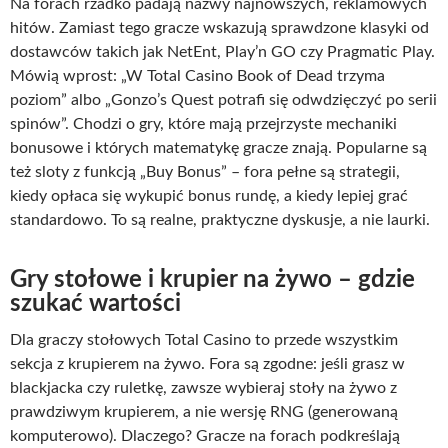
Na forach rzadko padają nazwy najnowszych, reklamowych
hitów. Zamiast tego gracze wskazują sprawdzone klasyki od
dostawców takich jak NetEnt, Play’n GO czy Pragmatic Play.
Mówią wprost: „W Total Casino Book of Dead trzyma
poziom” albo „Gonzo’s Quest potrafi się odwdzięczyć po serii
spinów”. Chodzi o gry, które mają przejrzyste mechaniki
bonusowe i których matematykę gracze znają. Popularne są
też sloty z funkcją „Buy Bonus” – fora pełne są strategii,
kiedy opłaca się wykupić bonus rundę, a kiedy lepiej grać
standardowo. To są realne, praktyczne dyskusje, a nie laurki.
Gry stołowe i krupier na żywo – gdzie
szukać wartości
Dla graczy stołowych Total Casino to przede wszystkim
sekcja z krupierem na żywo. Fora są zgodne: jeśli grasz w
blackjacka czy ruletkę, zawsze wybieraj stoły na żywo z
prawdziwym krupierem, a nie wersję RNG (generowaną
komputerowo). Dlaczego? Gracze na forach podkreślają