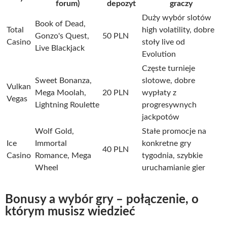
forum)
depozyt
graczy
Duży wybór slotów
Book of Dead,
Total
high volatility, dobre
Gonzo's Quest,
50 PLN
Casino
stoły live od
Live Blackjack
Evolution
Częste turnieje
Sweet Bonanza,
slotowe, dobre
Vulkan
Mega Moolah,
20 PLN
wypłaty z
Vegas
Lightning Roulette
progresywnych
jackpotów
Wolf Gold,
Stałe promocje na
Ice
Immortal
konkretne gry
40 PLN
Casino
Romance, Mega
tygodnia, szybkie
Wheel
uruchamianie gier
Bonusy a wybór gry – połączenie, o
którym musisz wiedzieć