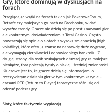
Gry, które dominują w dyskusjach na
forach
Przeglądając wątki na forach takich jak PokeroweForum,
Betsafe czy mniejszych grupach na Facebooku, widać
wyraźne trendy. Gracze nie dzielą się po prostu nazwami gier,
ale konkretnymi doświadczeniami z Total Casino. Często
powtarzają się opinie o slotach z wysoką zmiennością (high
volatility), które oferują szansę na naprawdę duże wygrane,
ale wymagają cierpliwości i odpowiedniego bankrollu. Z
drugiej strony, dla osób szukających dłuższej gry za mniejsze
pieniądze, fora polecają tytuły o niskiej i średniej zmienności.
Kluczowe jest to, że gracze dzielą się informacjami o
rzeczywistym działaniu gier w tym konkretnym kasynie –
czasami RTP (Return to Player) teoretyczne różni się od
odczuć podczas gry.
Sloty, które faktycznie wypłacają