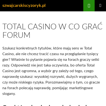
Przejdź
Szukaj
szwajcarskiscyzoryk.pl
do
MENU
treści
GŁÓWN
TOTAL CASINO W CO GRAĆ
FORUM
Szukasz konkretnych tytułów, które mają sens w Total
Casino, ale nie chcesz tracić czasu na przeglądanie tysięcy
gier? Właśnie to pytanie pojawia się na forach graczy setki
razy. Odpowiedź nie jest taka oczywista, bo oferta Total
Casino jest ogromna, a wybór gry zależy od tego, czego
naprawdę szukasz: wysokiej rozrywki, dużych wygranych,
czy może niskiego ryzyka. Porozmawiajmy o tym, co gracze
na forach polecają naprawdę, pomijając marketingowe
slogany.