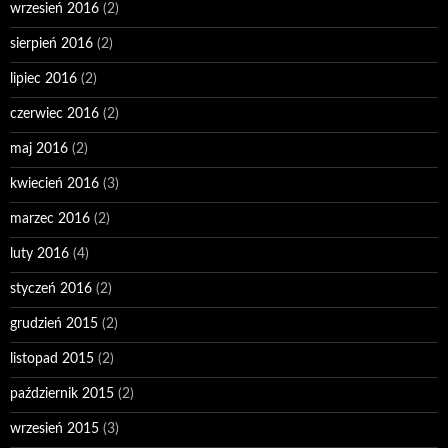
wrzesień 2016
(2)
sierpień 2016
(2)
lipiec 2016
(2)
czerwiec 2016
(2)
maj 2016
(2)
kwiecień 2016
(3)
marzec 2016
(2)
luty 2016
(4)
styczeń 2016
(2)
grudzień 2015
(2)
listopad 2015
(2)
październik 2015
(2)
wrzesień 2015
(3)