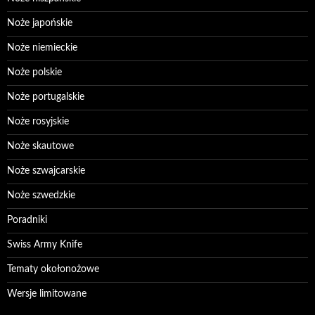
Noże japońskie
Noże niemieckie
Noże polskie
Noże portugalskie
Noże rosyjskie
Noże skautowe
Noże szwajcarskie
Noże szwedzkie
Poradniki
Swiss Army Knife
Tematy okołonożowe
Wersje limitowane