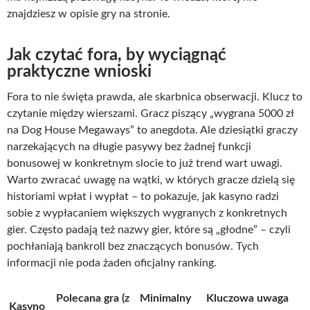
znajdziesz w opisie gry na stronie.
Jak czytać fora, by wyciągnąć
praktyczne wnioski
Fora to nie święta prawda, ale skarbnica obserwacji. Klucz to
czytanie między wierszami. Gracz piszący „wygrana 5000 zł
na Dog House Megaways” to anegdota. Ale dziesiątki graczy
narzekających na długie pasywy bez żadnej funkcji
bonusowej w konkretnym slocie to już trend wart uwagi.
Warto zwracać uwagę na wątki, w których gracze dzielą się
historiami wpłat i wypłat – to pokazuje, jak kasyno radzi
sobie z wypłacaniem większych wygranych z konkretnych
gier. Często padają też nazwy gier, które są „głodne” – czyli
pochłaniają bankroll bez znaczących bonusów. Tych
informacji nie poda żaden oficjalny ranking.
Polecana gra (z
Minimalny
Kluczowa uwaga
Kasyno