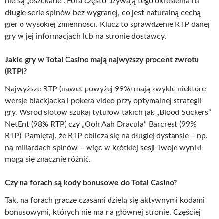
nie są „oszukane”. Fora często używają tego określenia na
długie serie spinów bez wygranej, co jest naturalną cechą
gier o wysokiej zmienności. Klucz to sprawdzenie RTP danej
gry w jej informacjach lub na stronie dostawcy.
Jakie gry w Total Casino mają najwyższy procent zwrotu
(RTP)?
Najwyższe RTP (nawet powyżej 99%) mają zwykle niektóre
wersje blackjacka i pokera video przy optymalnej strategii
gry. Wśród slotów szukaj tytułów takich jak „Blood Suckers”
NetEnt (98% RTP) czy „Ooh Aah Dracula” Barcrest (99%
RTP). Pamiętaj, że RTP oblicza się na długiej dystansie – np.
na miliardach spinów – więc w krótkiej sesji Twoje wyniki
mogą się znacznie różnić.
Czy na forach są kody bonusowe do Total Casino?
Tak, na forach gracze czasami dzielą się aktywnymi kodami
bonusowymi, których nie ma na głównej stronie. Częściej