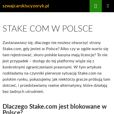
Przejdź
Szukaj
szwajcarskiscyzoryk.pl
do
MENU
treści
GŁÓWN
STAKE COM W POLSCE
Zastanawiasz się, dlaczego nie możesz otworzyć strony
Stake.com, gdy jesteś w Polsce? Albo czy w ogóle warto się
tam rejestrować, skoro polskie kasyna mają licencje? To nie
jest przypadek – dostęp do tej platformy wiąże się z
konkretnymi ograniczeniami prawnymi. W tym artykule
rozkładamy na czynniki pierwsze sytuację Stake.com na
polskim rynku, pokazujemy, jak niektórzy gracze próbują tam
dotrzeć, i przedstawiamy realne alternatywy, które działają
bez żadnych utrudnień.
Dlaczego Stake.com jest blokowane w
Polsce?