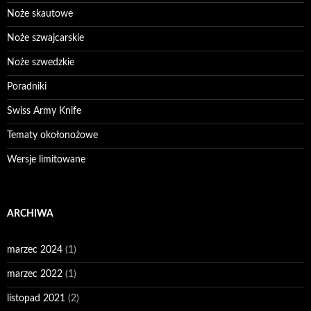
Noże skautowe
Noże szwajcarskie
Noże szwedzkie
Poradniki
Swiss Army Knife
Tematy okołonożowe
Wersje limitowane
ARCHIWA
marzec 2024
(1)
marzec 2022
(1)
listopad 2021
(2)