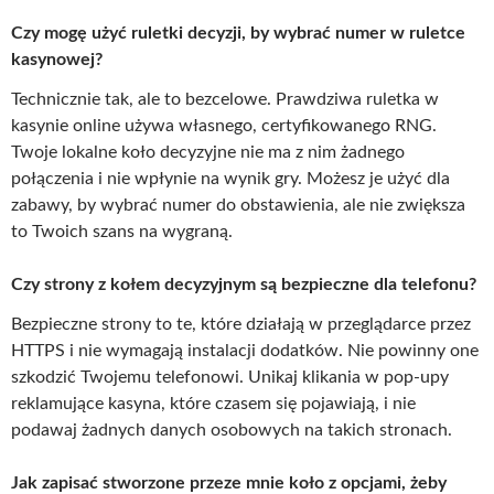
Czy mogę użyć ruletki decyzji, by wybrać numer w ruletce
kasynowej?
Technicznie tak, ale to bezcelowe. Prawdziwa ruletka w
kasynie online używa własnego, certyfikowanego RNG.
Twoje lokalne koło decyzyjne nie ma z nim żadnego
połączenia i nie wpłynie na wynik gry. Możesz je użyć dla
zabawy, by wybrać numer do obstawienia, ale nie zwiększa
to Twoich szans na wygraną.
Czy strony z kołem decyzyjnym są bezpieczne dla telefonu?
Bezpieczne strony to te, które działają w przeglądarce przez
HTTPS i nie wymagają instalacji dodatków. Nie powinny one
szkodzić Twojemu telefonowi. Unikaj klikania w pop-upy
reklamujące kasyna, które czasem się pojawiają, i nie
podawaj żadnych danych osobowych na takich stronach.
Jak zapisać stworzone przeze mnie koło z opcjami, żeby