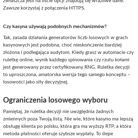
zwłaszcza jeśli na liście opcji znajdują się wrażliwe dane.
Zawsze korzystaj z połączenia HTTPS.
Czy kasyna używają podobnych mechanizmów?
Tak, zasada działania generatorów liczb losowych w grach
kasynowych jest podobna, choć nieskończenie bardziej
złożona i podlegająca audytom. Kiedy grasz w automacie czy
ruletkę online, wynik każdego spinowania czy rzutu kołami
jest generowany przez certyfikowany RNG. Ruletka decyzji
to uproszczona, amatorska wersja tego samego konceptu –
losowości jako siły decyzyjnej.
Ograniczenia losowego wyboru
Pamiętaj, że ruletka decyzji nie uwzględnia żadnych
zmiennych poza Twoją listą. Nie wie, które kasyno ma lepszą
obsługę klienta po polsku, która gra ma wyższy RTP, a która
metoda płatności oferuje szybsze wypłaty. To ślepe