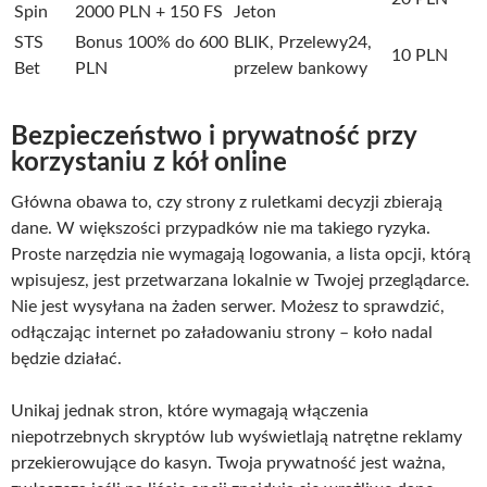
Spin
2000 PLN + 150 FS
Jeton
STS
Bonus 100% do 600
BLIK, Przelewy24,
10 PLN
Bet
PLN
przelew bankowy
Bezpieczeństwo i prywatność przy
korzystaniu z kół online
Główna obawa to, czy strony z ruletkami decyzji zbierają
dane. W większości przypadków nie ma takiego ryzyka.
Proste narzędzia nie wymagają logowania, a lista opcji, którą
wpisujesz, jest przetwarzana lokalnie w Twojej przeglądarce.
Nie jest wysyłana na żaden serwer. Możesz to sprawdzić,
odłączając internet po załadowaniu strony – koło nadal
będzie działać.
Unikaj jednak stron, które wymagają włączenia
niepotrzebnych skryptów lub wyświetlają natrętne reklamy
przekierowujące do kasyn. Twoja prywatność jest ważna,