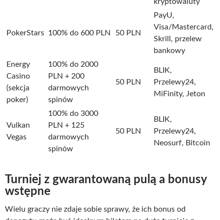
kryptowaluty
PayU,
Visa/Mastercard,
PokerStars
100% do 600 PLN
50 PLN
Skrill, przelew
bankowy
Energy
100% do 2000
BLIK,
Casino
PLN + 200
50 PLN
Przelewy24,
(sekcja
darmowych
MiFinity, Jeton
poker)
spinów
100% do 3000
BLIK,
Vulkan
PLN + 125
50 PLN
Przelewy24,
Vegas
darmowych
Neosurf, Bitcoin
spinów
Turniej z gwarantowaną pulą a bonusy
wstępne
Wielu graczy nie zdaje sobie sprawy, że ich bonus od