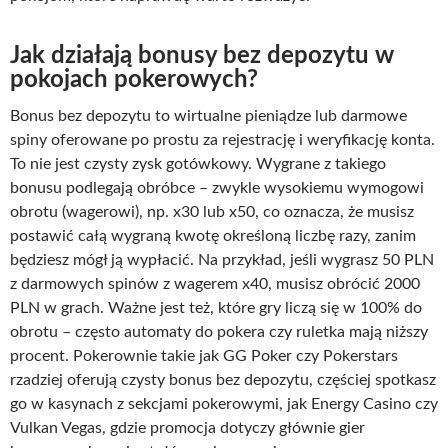
Jak działają bonusy bez depozytu w
pokojach pokerowych?
Bonus bez depozytu to wirtualne pieniądze lub darmowe
spiny oferowane po prostu za rejestrację i weryfikację konta.
To nie jest czysty zysk gotówkowy. Wygrane z takiego
bonusu podlegają obróbce – zwykle wysokiemu wymogowi
obrotu (wagerowi), np. x30 lub x50, co oznacza, że musisz
postawić całą wygraną kwotę określoną liczbę razy, zanim
będziesz mógł ją wypłacić. Na przykład, jeśli wygrasz 50 PLN
z darmowych spinów z wagerem x40, musisz obrócić 2000
PLN w grach. Ważne jest też, które gry liczą się w 100% do
obrotu – często automaty do pokera czy ruletka mają niższy
procent. Pokerownie takie jak GG Poker czy Pokerstars
rzadziej oferują czysty bonus bez depozytu, częściej spotkasz
go w kasynach z sekcjami pokerowymi, jak Energy Casino czy
Vulkan Vegas, gdzie promocja dotyczy głównie gier