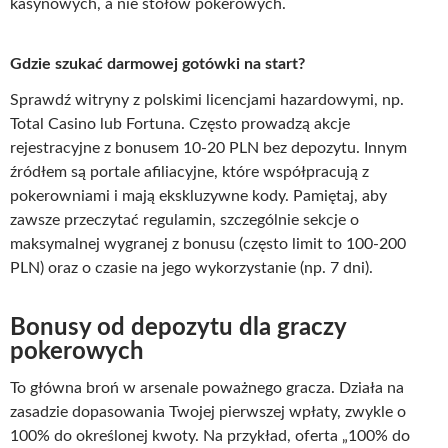
kasynowych, a nie stołów pokerowych.
Gdzie szukać darmowej gotówki na start?
Sprawdź witryny z polskimi licencjami hazardowymi, np.
Total Casino lub Fortuna. Często prowadzą akcje
rejestracyjne z bonusem 10-20 PLN bez depozytu. Innym
źródłem są portale afiliacyjne, które współpracują z
pokerowniami i mają ekskluzywne kody. Pamiętaj, aby
zawsze przeczytać regulamin, szczególnie sekcje o
maksymalnej wygranej z bonusu (często limit to 100-200
PLN) oraz o czasie na jego wykorzystanie (np. 7 dni).
Bonusy od depozytu dla graczy
pokerowych
To główna broń w arsenale poważnego gracza. Działa na
zasadzie dopasowania Twojej pierwszej wpłaty, zwykle o
100% do określonej kwoty. Na przykład, oferta „100% do