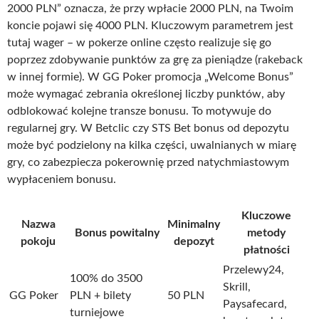
2000 PLN” oznacza, że przy wpłacie 2000 PLN, na Twoim
koncie pojawi się 4000 PLN. Kluczowym parametrem jest
tutaj wager – w pokerze online często realizuje się go
poprzez zdobywanie punktów za grę za pieniądze (rakeback
w innej formie). W GG Poker promocja „Welcome Bonus”
może wymagać zebrania określonej liczby punktów, aby
odblokować kolejne transze bonusu. To motywuje do
regularnej gry. W Betclic czy STS Bet bonus od depozytu
może być podzielony na kilka części, uwalnianych w miarę
gry, co zabezpiecza pokerownię przed natychmiastowym
wypłaceniem bonusu.
Kluczowe
Nazwa
Minimalny
Bonus powitalny
metody
pokoju
depozyt
płatności
Przelewy24,
100% do 3500
Skrill,
GG Poker
PLN + bilety
50 PLN
Paysafecard,
turniejowe