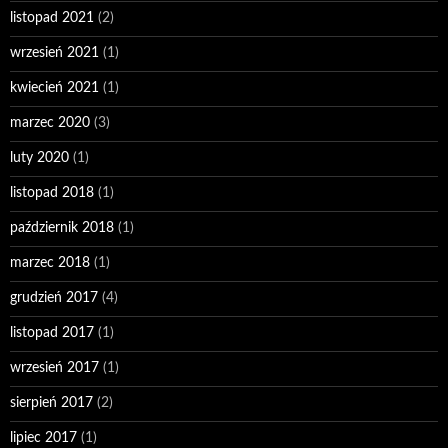
listopad 2021
(2)
wrzesień 2021
(1)
kwiecień 2021
(1)
marzec 2020
(3)
luty 2020
(1)
listopad 2018
(1)
październik 2018
(1)
marzec 2018
(1)
grudzień 2017
(4)
listopad 2017
(1)
wrzesień 2017
(1)
sierpień 2017
(2)
lipiec 2017
(1)