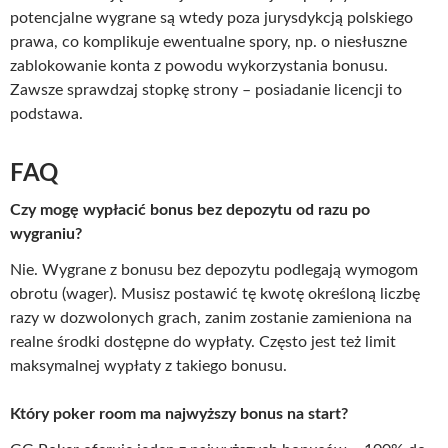
potencjalne wygrane są wtedy poza jurysdykcją polskiego
prawa, co komplikuje ewentualne spory, np. o niesłuszne
zablokowanie konta z powodu wykorzystania bonusu.
Zawsze sprawdzaj stopkę strony – posiadanie licencji to
podstawa.
FAQ
Czy mogę wypłacić bonus bez depozytu od razu po
wygraniu?
Nie. Wygrane z bonusu bez depozytu podlegają wymogom
obrotu (wager). Musisz postawić tę kwotę określoną liczbę
razy w dozwolonych grach, zanim zostanie zamieniona na
realne środki dostępne do wypłaty. Często jest też limit
maksymalnej wypłaty z takiego bonusu.
Który poker room ma najwyższy bonus na start?