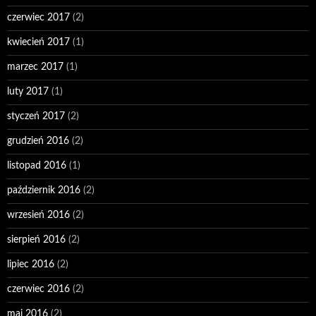
czerwiec 2017
(2)
kwiecień 2017
(1)
marzec 2017
(1)
luty 2017
(1)
styczeń 2017
(2)
grudzień 2016
(2)
listopad 2016
(1)
październik 2016
(2)
wrzesień 2016
(2)
sierpień 2016
(2)
lipiec 2016
(2)
czerwiec 2016
(2)
maj 2016
(2)