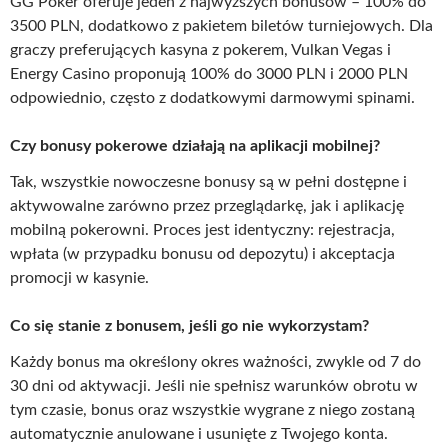
GG Poker oferuje jeden z najwyższych bonusów – 100% do
3500 PLN, dodatkowo z pakietem biletów turniejowych. Dla
graczy preferujących kasyna z pokerem, Vulkan Vegas i
Energy Casino proponują 100% do 3000 PLN i 2000 PLN
odpowiednio, często z dodatkowymi darmowymi spinami.
Czy bonusy pokerowe działają na aplikacji mobilnej?
Tak, wszystkie nowoczesne bonusy są w pełni dostępne i
aktywowalne zarówno przez przeglądarkę, jak i aplikację
mobilną pokerowni. Proces jest identyczny: rejestracja,
wpłata (w przypadku bonusu od depozytu) i akceptacja
promocji w kasynie.
Co się stanie z bonusem, jeśli go nie wykorzystam?
Każdy bonus ma określony okres ważności, zwykle od 7 do
30 dni od aktywacji. Jeśli nie spełnisz warunków obrotu w
tym czasie, bonus oraz wszystkie wygrane z niego zostaną
automatycznie anulowane i usunięte z Twojego konta.