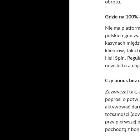
obrotu.
Gdzie na 100% 
Nie ma platform
polskich graczy
kasynach międz
klientów, takic
Hell Spin. Regul
newslettera daje
Czy bonus bez 
Zazwyczaj tak, 
poprosi o potwi
aktywować darm
tożsamości (dow
przy pierwszej 
pochodzą z bonu