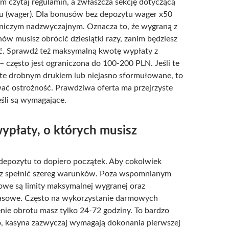
m czytaj regulamin, a zwłaszcza sekcję dotyczącą
 (wager). Dla bonusów bez depozytu wager x50
t niczym nadzwyczajnym. Oznacza to, że wygraną z
w musisz obrócić dziesiątki razy, zanim będziesz
ić. Sprawdź też maksymalną kwotę wypłaty z
– często jest ograniczona do 100-200 PLN. Jeśli te
te drobnym drukiem lub niejasno sformułowane, to
ać ostrożność. Prawdziwa oferta ma przejrzyste
eśli są wymagające.
ypłaty, o których musisz
depozytu to dopiero początek. Aby cokolwiek
sz spełnić szereg warunków. Poza wspomnianym
owe są limity maksymalnej wygranej oraz
zasowe. Często na wykorzystanie darmowych
enie obrotu masz tylko 24-72 godziny. To bardzo
o, kasyna zazwyczaj wymagają dokonania pierwszej