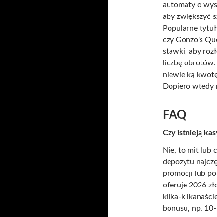
automaty o wys
aby zwiększyć s
Popularne tytuł
czy Gonzo's Que
stawki, aby roz
liczbę obrotów. 
niewielką kwotę
Dopiero wtedy r
FAQ
Czy istnieją k
Nie, to mit lub
depozytu najczę
promocji lub po
oferuje 2026 zło
kilka-kilkanaś
bonusu, np. 10