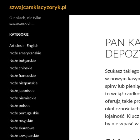
Szukaj
szwajcarskiscyzoryk.pl
Przejdź
O nożach, nie tylko
szwajcarskich…
do
treści
KATEGORIE
PAN K
Articles in English
DEPOZ
Noże amerykańskie
Noże bułgarskie
Noże chińskie
Szukasz takiego
Noże francuskie
w nowym kasyni
Noże hiszpańskie
spiny lub pienią
Noże japońskie
to wciąż rzadkoś
Noże niemieckie
oferują takie p
Noże polskie
okolicznościach 
Noże portugalskie
lojalność. Klucz
Noże rosyjskie
by nie wpaść w
Noże skautowe
Noże szwajcarskie