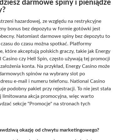
dziesz darmowe spiny i pieniądze
y?
strzeni hazardowej, ze względu na restrykcyjne
czny bonus bez depozytu w formie gotówki jest
eobecny. Natomiast darmowe spiny bez depozytu to
d czasu do czasu można spotkać. Platformy
 które akceptują polskich graczy, takie jak Energy
l Casino czy Hell Spin, często używają tej promocji
 założenia konta. Na przykład, Energy Casino może
darmowych spinów na wybrany slot po
dresu e-mail i numeru telefonu. National Casino
e podobny pakiet przy rejestracji. To nie jest stała
zej limitowana akcja promocyjna, więc warto
wdzać sekcje "Promocje" na stronach tych
rawdziwą okazję od chwytu marketingowego?