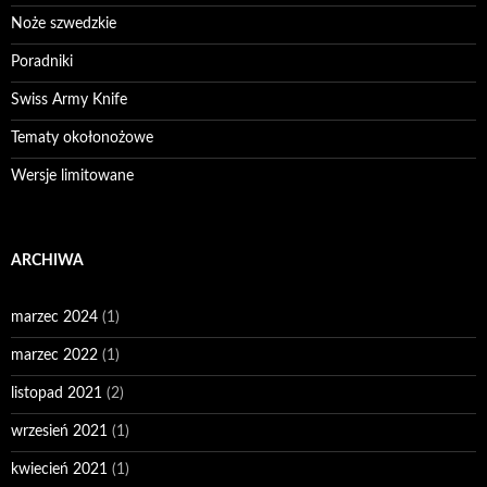
Noże szwedzkie
Poradniki
Swiss Army Knife
Tematy okołonożowe
Wersje limitowane
ARCHIWA
marzec 2024
(1)
marzec 2022
(1)
listopad 2021
(2)
wrzesień 2021
(1)
kwiecień 2021
(1)