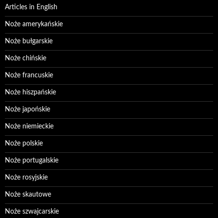
Articles in English
Noże amerykańskie
Noże bułgarskie
Noże chińskie
Noże francuskie
Noże hiszpańskie
Noże japońskie
Noże niemieckie
Noże polskie
Noże portugalskie
Noże rosyjskie
Noże skautowe
Noże szwajcarskie