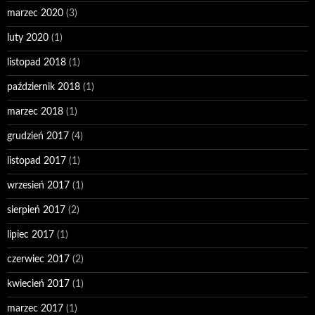
marzec 2020
(3)
luty 2020
(1)
listopad 2018
(1)
październik 2018
(1)
marzec 2018
(1)
grudzień 2017
(4)
listopad 2017
(1)
wrzesień 2017
(1)
sierpień 2017
(2)
lipiec 2017
(1)
czerwiec 2017
(2)
kwiecień 2017
(1)
marzec 2017
(1)