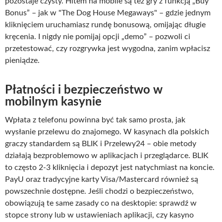
pozostaje czysty. Hitem na mobile są też gry z funkcją „Buy
Bonus” – jak w "The Dog House Megaways" – gdzie jednym
kliknięciem uruchamiasz rundę bonusową, omijając długie
kręcenia. I nigdy nie pomijaj opcji „demo” – pozwoli ci
przetestować, czy rozgrywka jest wygodna, zanim wpłacisz
pieniądze.
Płatności i bezpieczeństwo w
mobilnym kasynie
Wpłata z telefonu powinna być tak samo prosta, jak
wysłanie przelewu do znajomego. W kasynach dla polskich
graczy standardem są BLIK i Przelewy24 – obie metody
działają bezproblemowo w aplikacjach i przeglądarce. BLIK
to często 2-3 kliknięcia i depozyt jest natychmiast na koncie.
PayU oraz tradycyjne karty Visa/Mastercard również są
powszechnie dostępne. Jeśli chodzi o bezpieczeństwo,
obowiązują te same zasady co na desktopie: sprawdź w
stopce strony lub w ustawieniach aplikacji, czy kasyno