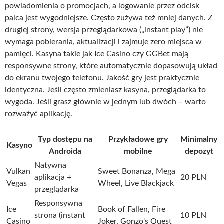
powiadomienia o promocjach, a logowanie przez odcisk
palca jest wygodniejsze. Często zużywa też mniej danych. Z
drugiej strony, wersja przeglądarkowa („instant play”) nie
wymaga pobierania, aktualizacji i zajmuje zero miejsca w
pamięci. Kasyna takie jak Ice Casino czy GGBet mają
responsywne strony, które automatycznie dopasowują układ
do ekranu twojego telefonu. Jakość gry jest praktycznie
identyczna. Jeśli często zmieniasz kasyna, przeglądarka to
wygoda. Jeśli grasz głównie w jednym lub dwóch – warto
rozważyć aplikację.
Typ dostępu na
Przykładowe gry
Minimalny
Kasyno
Androida
mobilne
depozyt
Natywna
Vulkan
Sweet Bonanza, Mega
aplikacja +
20 PLN
Vegas
Wheel, Live Blackjack
przeglądarka
Responsywna
Ice
Book of Fallen, Fire
strona (instant
10 PLN
Casino
Joker, Gonzo's Quest