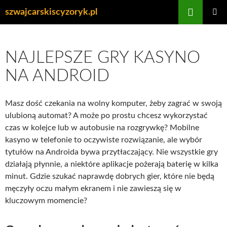
Przejdź
Szukaj
szwajcarskiscyzoryk.pl
do
MENU
treści
GŁÓWN
NAJLEPSZE GRY KASYNO
NA ANDROID
Masz dość czekania na wolny komputer, żeby zagrać w swoją
ulubioną automat? A może po prostu chcesz wykorzystać
czas w kolejce lub w autobusie na rozgrywkę? Mobilne
kasyno w telefonie to oczywiste rozwiązanie, ale wybór
tytułów na Androida bywa przytłaczający. Nie wszystkie gry
działają płynnie, a niektóre aplikacje pożerają baterię w kilka
minut. Gdzie szukać naprawdę dobrych gier, które nie będą
męczyły oczu małym ekranem i nie zawieszą się w
kluczowym momencie?