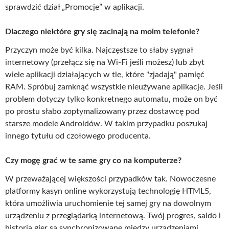
sprawdzić dział „Promocje” w aplikacji.
Dlaczego niektóre gry się zacinają na moim telefonie?
Przyczyn może być kilka. Najczęstsze to słaby sygnał
internetowy (przełącz się na Wi-Fi jeśli możesz) lub zbyt
wiele aplikacji działających w tle, które "zjadają" pamięć
RAM. Spróbuj zamknąć wszystkie nieużywane aplikacje. Jeśli
problem dotyczy tylko konkretnego automatu, może on być
po prostu słabo zoptymalizowany przez dostawcę pod
starsze modele Androidów. W takim przypadku poszukaj
innego tytułu od czołowego producenta.
Czy mogę grać w te same gry co na komputerze?
W przeważającej większości przypadków tak. Nowoczesne
platformy kasyn online wykorzystują technologię HTML5,
która umożliwia uruchomienie tej samej gry na dowolnym
urządzeniu z przeglądarką internetową. Twój progres, saldo i
historia gier są synchronizowane między urządzeniami.