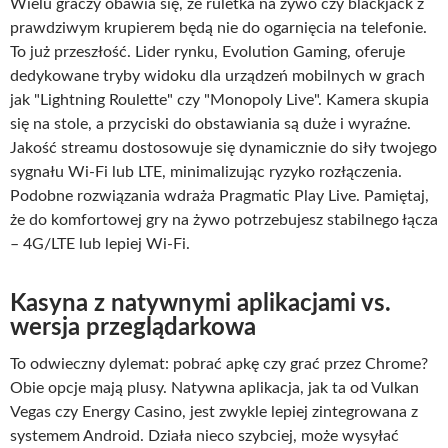
Wielu graczy obawia się, że ruletka na żywo czy blackjack z
prawdziwym krupierem będą nie do ogarnięcia na telefonie.
To już przeszłość. Lider rynku, Evolution Gaming, oferuje
dedykowane tryby widoku dla urządzeń mobilnych w grach
jak "Lightning Roulette" czy "Monopoly Live". Kamera skupia
się na stole, a przyciski do obstawiania są duże i wyraźne.
Jakość streamu dostosowuje się dynamicznie do siły twojego
sygnału Wi-Fi lub LTE, minimalizując ryzyko rozłączenia.
Podobne rozwiązania wdraża Pragmatic Play Live. Pamiętaj,
że do komfortowej gry na żywo potrzebujesz stabilnego łącza
– 4G/LTE lub lepiej Wi-Fi.
Kasyna z natywnymi aplikacjami vs.
wersja przeglądarkowa
To odwieczny dylemat: pobrać apkę czy grać przez Chrome?
Obie opcje mają plusy. Natywna aplikacja, jak ta od Vulkan
Vegas czy Energy Casino, jest zwykle lepiej zintegrowana z
systemem Android. Działa nieco szybciej, może wysyłać