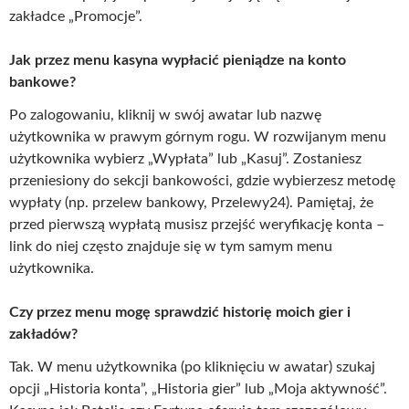
zakładce „Promocje”.
Jak przez menu kasyna wypłacić pieniądze na konto
bankowe?
Po zalogowaniu, kliknij w swój awatar lub nazwę
użytkownika w prawym górnym rogu. W rozwijanym menu
użytkownika wybierz „Wypłata” lub „Kasuj”. Zostaniesz
przeniesiony do sekcji bankowości, gdzie wybierzesz metodę
wypłaty (np. przelew bankowy, Przelewy24). Pamiętaj, że
przed pierwszą wypłatą musisz przejść weryfikację konta –
link do niej często znajduje się w tym samym menu
użytkownika.
Czy przez menu mogę sprawdzić historię moich gier i
zakładów?
Tak. W menu użytkownika (po kliknięciu w awatar) szukaj
opcji „Historia konta”, „Historia gier” lub „Moja aktywność”.