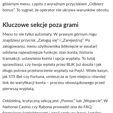
głównym menu, często z wyraźnym przyciskiem „Odbierz
bonus”. To sygnał, że operator nie ukrywa warunków obrotu.
Kluczowe sekcje poza grami
Menu to nie tylko automaty. W prawym górnym rogu
znajdziesz przycisk „Zaloguj się” i „Zarejestruj”. Po
zalogowaniu, menu użytkownika (kliknięcie w awatar)
odsłania najważniejsze funkcje: stan konta, historia
transakcji, ustawienia konta i opcja wypłaty. To tutaj
sprawdzasz, czy twoja wpłata przez BLIK już doszła i jak
długo potrwa przetworzenie wypłaty na PayU. Wiele kasyn,
jak STS Bet czy Fortuna, umieszcza w tym miejscu również
link do weryfikacji konta – procesu obowiązkowego przed
pierwszą wypłatą.
Oddzielną, krytyczną sekcją jest „Pomoc” lub „Wsparcie”. W
National Casino czy Rabona prowadzi ona do FAQ,