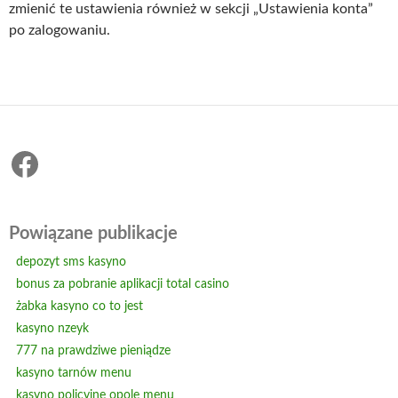
zmienić te ustawienia również w sekcji „Ustawienia konta”
po zalogowaniu.
Facebook
Powiązane publikacje
depozyt sms kasyno
bonus za pobranie aplikacji total casino
żabka kasyno co to jest
kasyno nzeyk
777 na prawdziwe pieniądze
kasyno tarnów menu
kasyno policyjne opole menu