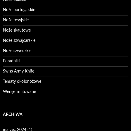
Noże portugalskie
Noże rosyjskie
Noże skautowe
Noże szwajcarskie
Noże szwedzkie
Poradniki
Swiss Army Knife
Tematy okołonożowe
Wersje limitowane
ARCHIWA
marzec 2024
(1)