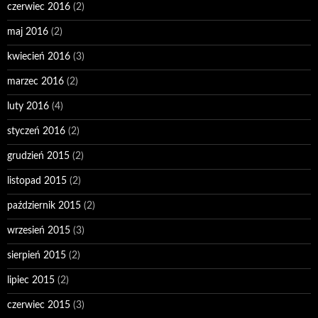
czerwiec 2016
(2)
maj 2016
(2)
kwiecień 2016
(3)
marzec 2016
(2)
luty 2016
(4)
styczeń 2016
(2)
grudzień 2015
(2)
listopad 2015
(2)
październik 2015
(2)
wrzesień 2015
(3)
sierpień 2015
(2)
lipiec 2015
(2)
czerwiec 2015
(3)