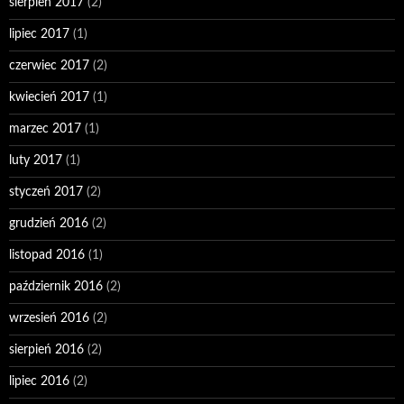
sierpień 2017
(2)
lipiec 2017
(1)
czerwiec 2017
(2)
kwiecień 2017
(1)
marzec 2017
(1)
luty 2017
(1)
styczeń 2017
(2)
grudzień 2016
(2)
listopad 2016
(1)
październik 2016
(2)
wrzesień 2016
(2)
sierpień 2016
(2)
lipiec 2016
(2)