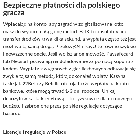
Bezpieczne płatności dla polskiego
gracza
Wpłacając na konto, aby zagrać w zdigitalizowane lotto,
masz do wyboru całą gamę metod. BLIK to absolutny lider –
transfer środków trwa kilka sekund, a wypłata często też jest
możliwa tą samą drogą. Przelewy24 i PayU to równie szybkie
i powszechne opcje. Jeśli wolisz anonimowość, Paysafecard
lub Neosurf pozwalają na doładowanie za pomocą kuponu z
kodem. Wypłaty z wygranych z gier liczbowych odbywają się
zwykle tą samą metodą, którą dokonałeś wpłaty. Kasyna
takie jak 22Bet czy Betclic oferują także wypłaty na konto
bankowe, które mogą trwać 1-3 dni robocze. Unikaj
depozytów kartą kredytową – to ryzykowne dla domowego
budżetu i zabronione przez polskie regulacje dotyczące
hazardu.
Licencje i regulacje w Polsce