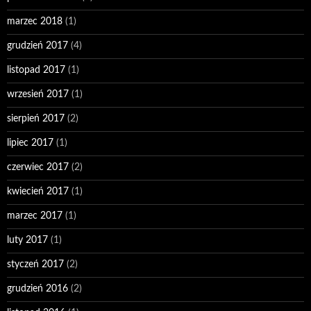
marzec 2018
(1)
grudzień 2017
(4)
listopad 2017
(1)
wrzesień 2017
(1)
sierpień 2017
(2)
lipiec 2017
(1)
czerwiec 2017
(2)
kwiecień 2017
(1)
marzec 2017
(1)
luty 2017
(1)
styczeń 2017
(2)
grudzień 2016
(2)