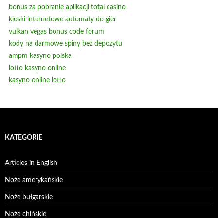
bonus za pobranie aplikacji total casino
kioski internetowe automaty do gier
vulkan vegas bonus code forum
kody na darmowe spiny bez depozytu
ampm kasyno polska
lotto kasyno online
kasyno online lotto
KATEGORIE
Articles in English
Noże amerykańskie
Noże bułgarskie
Noże chińskie