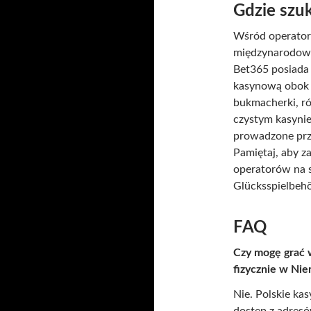
Gdzie szu
Wśród operator
międzynarodowe 
Bet365 posiada l
kasynową obok 
bukmacherki, ró
czystym kasynie
prowadzone prze
Pamiętaj, aby z
operatorów na 
Glücksspielbehö
FAQ
Czy mogę grać w
fizycznie w Ni
Nie. Polskie ka