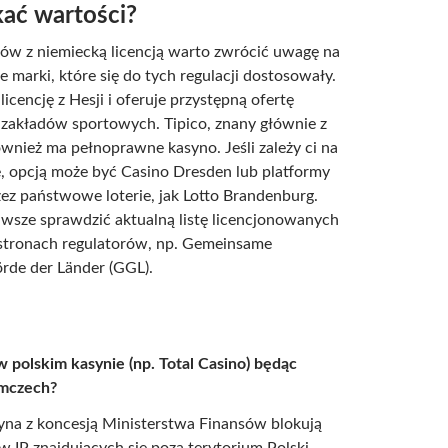
kać wartości?
ów z niemiecką licencją warto zwrócić uwagę na
marki, które się do tych regulacji dostosowały.
icencję z Hesji i oferuje przystępną ofertę
zakładów sportowych. Tipico, znany głównie z
wnież ma pełnoprawne kasyno. Jeśli zależy ci na
, opcją może być Casino Dresden lub platformy
z państwowe loterie, jak Lotto Brandenburg.
awsze sprawdzić aktualną listę licencjonowanych
stronach regulatorów, np. Gemeinsame
rde der Länder (GGL).
 polskim kasynie (np. Total Casino) będąc
emczech?
syna z koncesją Ministerstwa Finansów blokują