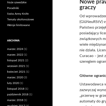
Nowe praw
Noże szwedzkie
graczy
Poradniki
Swiss Army Knife
Od wprowadzeni
Tematy okołonożowe
(GlüNeuRStV) sy
Wersje limitowane
Państwo przejęł
posiadający lic
związkowych mog
ARCHIWA
wiele międzynar
marzec 2024
(1)
nie działa. Lice
marzec 2022
(1)
Curacao – jest z
listopad 2021
(2)
szeregiem ogran
wrzesień 2021
(1)
kwiecień 2021
(1)
Główne ogranicz
marzec 2020
(3)
luty 2020
(1)
Ustawodawca wp
listopad 2018
(1)
zazwyczaj wyno
październik 2018
(1)
„przerwę w grze”
marzec 2018
(1)
automaty do gry
grudzień 2017
(4)