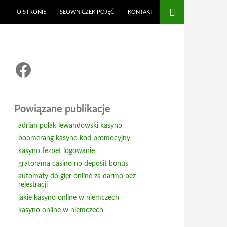
O STRONIE
SŁOWNICZEK POJĘĆ
KONTAKT
Facebook
Powiązane publikacje
adrian polak lewandowski kasyno
boomerang kasyno kod promocyjny
kasyno fezbet logowanie
gratorama casino no deposit bonus
automaty do gier online za darmo bez
rejestracji
jakie kasyno online w niemczech
kasyno online w niemczech