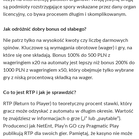
są podmioty rozstrzygające spory wskazane przez dany organ
licencyjny, co bywa procesem długim i skomplikowanym.
Jak odróżnić dobry bonus od słabego?
Nie patrz tylko na wysokość kwoty czy liczbę darmowych
spinów. Kluczowe są wymagania obrotowe (wager) i gry, na
które się one składają. Bonus 100% do 500 PLN z
wageringiem x20 na automaty jest lepszy niż bonus 200% do
1000 PLN z wageringiem x50, który obejmuje tylko wybrane
gry z niską procentową składką na wager.
Co to jest RTP i jak je sprawdzić?
RTP (Return to Player) to teoretyczny procent stawki, który
gracz może odzyskać z automatu w długim okresie. Wartość
tę znajdziesz w informacjach o grze („i” lub „paytable”).
Producenci jak NetEnt, Play’n GO czy Pragmatic Play
publikują RTP dla swoich gier. Pamiętaj, że kasyno nie może