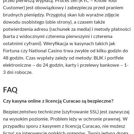
przed pierwszą wypłatą. Proces ten (KYC – Know Your
Customer) jest obowiązkowy i zabezpiecza przed praniem
brudnych pieniędzy. Przygotuj skan lub wyraźne zdjęcie
dowodu osobistego (obie strony), a czasem także
potwierdzenia adresu (rachunek za media) i metody płatności
(karta z widocznymi czterema pierwszymi i czterema
ostatnimi cyframi). Weryfikacja w kasynach takich jak
Fortuna czy National Casino trwa zwykle od kilku godzin do
48 godzin. Czas wypłaty zależy od metody: BLIK i portfele
elektroniczne – do 24 godzin, karty i przelewy bankowe – 1-
3 dni robocze.
FAQ
Czy kasyna online z licencją Curacao są bezpieczne?
Bezpieczeństwo techniczne (szyfrowanie SSL) jest zazwyczaj
na wysokim poziomie. Problem leży w ochronie prawnej. W
przypadku sporu z kasynem z licencją Curacao, nie możesz
liczyć na interwencję polskich organów. Twoją jedyną drogą