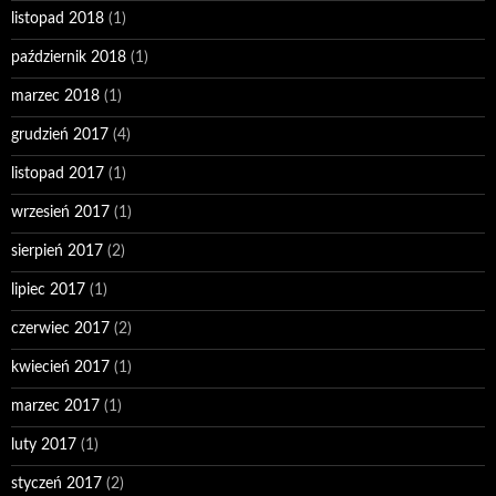
listopad 2018
(1)
październik 2018
(1)
marzec 2018
(1)
grudzień 2017
(4)
listopad 2017
(1)
wrzesień 2017
(1)
sierpień 2017
(2)
lipiec 2017
(1)
czerwiec 2017
(2)
kwiecień 2017
(1)
marzec 2017
(1)
luty 2017
(1)
styczeń 2017
(2)