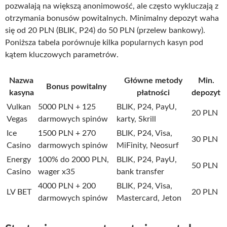
pozwalają na większą anonimowość, ale często wykluczają z
otrzymania bonusów powitalnych. Minimalny depozyt waha
się od 20 PLN (BLIK, P24) do 50 PLN (przelew bankowy).
Poniższa tabela porównuje kilka popularnych kasyn pod
kątem kluczowych parametrów.
Nazwa
Główne metody
Min.
Bonus powitalny
kasyna
płatności
depozyt
Vulkan
5000 PLN + 125
BLIK, P24, PayU,
20 PLN
Vegas
darmowych spinów
karty, Skrill
Ice
1500 PLN + 270
BLIK, P24, Visa,
30 PLN
Casino
darmowych spinów
MiFinity, Neosurf
Energy
100% do 2000 PLN,
BLIK, P24, PayU,
50 PLN
Casino
wager x35
bank transfer
4000 PLN + 200
BLIK, P24, Visa,
LV BET
20 PLN
darmowych spinów
Mastercard, Jeton