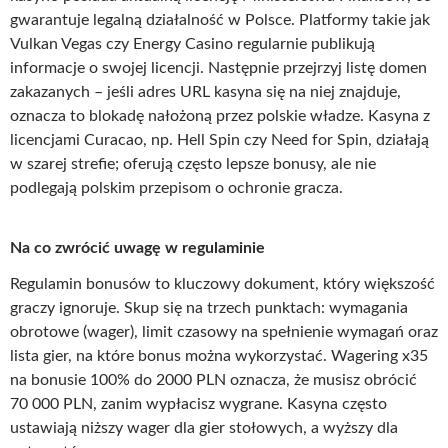
gwarantuje legalną działalność w Polsce. Platformy takie jak
Vulkan Vegas czy Energy Casino regularnie publikują
informacje o swojej licencji. Następnie przejrzyj listę domen
zakazanych – jeśli adres URL kasyna się na niej znajduje,
oznacza to blokadę nałożoną przez polskie władze. Kasyna z
licencjami Curacao, np. Hell Spin czy Need for Spin, działają
w szarej strefie; oferują często lepsze bonusy, ale nie
podlegają polskim przepisom o ochronie gracza.
Na co zwrócić uwagę w regulaminie
Regulamin bonusów to kluczowy dokument, który większość
graczy ignoruje. Skup się na trzech punktach: wymagania
obrotowe (wager), limit czasowy na spełnienie wymagań oraz
lista gier, na które bonus można wykorzystać. Wagering x35
na bonusie 100% do 2000 PLN oznacza, że musisz obrócić
70 000 PLN, zanim wypłacisz wygrane. Kasyna często
ustawiają niższy wager dla gier stołowych, a wyższy dla