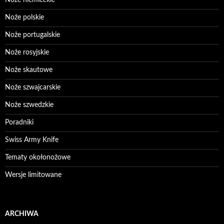
Noże niemieckie
Noże polskie
Noże portugalskie
Noże rosyjskie
Noże skautowe
Noże szwajcarskie
Noże szwedzkie
Poradniki
Swiss Army Knife
Tematy okołonożowe
Wersje limitowane
ARCHIWA