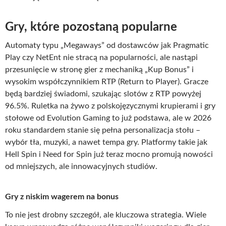
Gry, które pozostaną popularne
Automaty typu „Megaways” od dostawców jak Pragmatic
Play czy NetEnt nie stracą na popularności, ale nastąpi
przesunięcie w stronę gier z mechaniką „Kup Bonus” i
wysokim współczynnikiem RTP (Return to Player). Gracze
będą bardziej świadomi, szukając slotów z RTP powyżej
96.5%. Ruletka na żywo z polskojęzycznymi krupierami i gry
stołowe od Evolution Gaming to już podstawa, ale w 2026
roku standardem stanie się pełna personalizacja stołu –
wybór tła, muzyki, a nawet tempa gry. Platformy takie jak
Hell Spin i Need for Spin już teraz mocno promują nowości
od mniejszych, ale innowacyjnych studiów.
Gry z niskim wagerem na bonus
To nie jest drobny szczegół, ale kluczowa strategia. Wiele