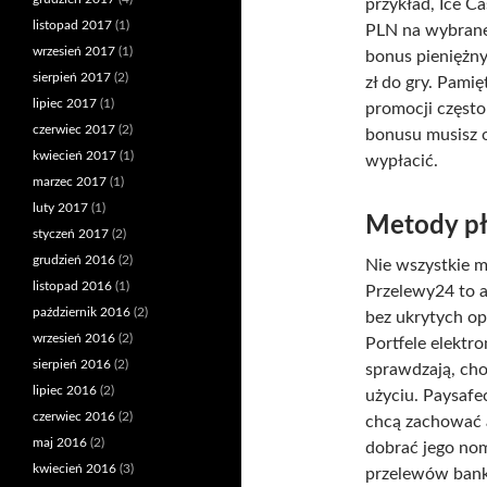
przykład, Ice C
listopad 2017
(1)
PLN na wybrane
wrzesień 2017
(1)
bonus pieniężny
sierpień 2017
(2)
zł do gry. Pamię
lipiec 2017
(1)
promocji często
czerwiec 2017
(2)
bonusu musisz o
kwiecień 2017
(1)
wypłacić.
marzec 2017
(1)
luty 2017
(1)
Metody pł
styczeń 2017
(2)
grudzień 2016
(2)
Nie wszystkie m
listopad 2016
(1)
Przelewy24 to a
październik 2016
(2)
bez ukrytych opł
wrzesień 2016
(2)
Portfele elektro
sierpień 2016
(2)
sprawdzają, cho
lipiec 2016
(2)
użyciu. Paysafe
czerwiec 2016
(2)
chcą zachować a
maj 2016
(2)
dobrać jego nom
kwiecień 2016
(3)
przelewów bank