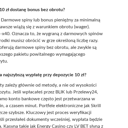
10 zł dostanę bonus bez obrotu?
. Darmowe spiny lub bonus pieniężny za minimalną
awsze wiążą się z warunkiem obrotu (wager).
5-x40. Oznacza to, że wygraną z darmowych spinów
odki musisz obrócić w grze określoną liczbę razy.
ferują darmowe spiny bez obrotu, ale zwykle są
ększego pakietu powitalnego wymagającego
ytu.
 najszybszą wypłatę przy depozycie 10 zł?
y zależy głównie od metody, a nie od wysokości
zytu. Jeśli wpłacałeś przez BLIK lub Przelewy24,
samo konto bankowe często jest przetwarzana w
in, a czasem minut. Portfele elektroniczne jak Skrill
zcze szybsze. Kluczowy jest proces weryfikacji
eśli przesłałeś dokumenty wcześniej, wypłata będzie
 Kasyna takie jak Energy Casino czy LV BET słyną z