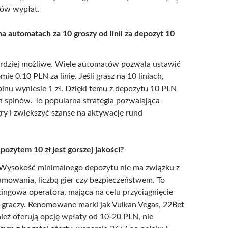
sów wypłat.
a automatach za 10 groszy od linii za depozyt 10
bardziej możliwe. Wiele automatów pozwala ustawić
ie 0.10 PLN za linię. Jeśli grasz na 10 liniach,
pinu wyniesie 1 zł. Dzięki temu z depozytu 10 PLN
 spinów. To popularna strategia pozwalająca
ry i zwiększyć szanse na aktywację rund
pozytem 10 zł jest gorszej jakości?
. Wysokość minimalnego depozytu nie ma związku z
amowania, liczbą gier czy bezpieczeństwem. To
tingowa operatora, mająca na celu przyciągnięcie
 graczy. Renomowane marki jak Vulkan Vegas, 22Bet
ież oferują opcję wpłaty od 10-20 PLN, nie