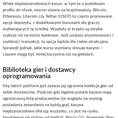
Wiele międzynarodowych kasyn, w tym te o podobnym
profilu do nfzuk, mocno stawia na kryptowaluty. Bitcoin,
Ethereum, Litecoin czy Tether (USDT) to często promowane
opcje depozytu, z dodatkowymi bonusami dla graczy
wybierających tę ścieżkę. Wypłaty w krypto są zwykle
szybsze niż na konto bankowe. Jeśli szukasz anonimowości i
szybkości transakcji, ta opcja będzie dla ciebie atrakcyjna.
Sprawdź jednak, jakie kursy wymiany stosuje kasyno –
czasem mogą być mniej korzystne niż na giełdach.
Biblioteka gier i dostawcy
oprogramowania
Siłą takich platform jest zazwyczaj ogromna kolekcja gier od
setek dostawców. Podczas gdy legalne polskie kasyna mają
ograniczoną listę producentów (ze względu na wymóg
posiadania zezwolenia na każdą grę), kasyna
międzynarodowe oferują wszystko, co jest na rynku.
Spodziewaj się slotów od NetEnt, Play’n GO, Pragmatic Play,