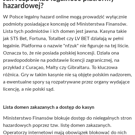
hazardowej?
W Polsce legalny hazard online mogą prowadzić wyłącznie
podmioty posiadające koncesję od Ministerstwa Finansów.
Lista tych podmiotów i ich domen jest jawna. Kasyna takie
jak STS Bet, Fortuna, Totalbet czy LV BET działają w pełni
legalnie. Platforma o nazwie "nfzuk" nie figuruje na tej liście.
Oznacza to, że nie posiada polskiej koncesji. Działa ona
prawdopodobnie na podstawie licencji zagranicznej, na
przykład z Curaçao, Malty czy Gibraltaru. To kluczowa
różnica. Gry w takim kasynie nie są objęte polskim nadzorem,
a ewentualne spory są rozpatrywane przez organy wydające
licencję, a nie polski sąd.
Lista domen zakazanych a dostęp do kasyn
Ministerstwo Finansów blokuje dostęp do nielegalnych stron
hazardowych poprzez tzw. listę domen zakazanych.
Operatorzy internetowi mają obowiązek blokować do nich