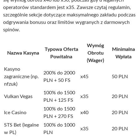
się wymóg obrotu x40 lub x50, podczas gdy u legalnych
operatorów standardem jest x35. Zawsze czytaj regulamin,
szczególnie sekcje dotyczące maksymalnego zakładu podczas
odgrywania bonusu oraz limitów wygranych z darmowych
spinów.
Wymóg
Typowa Oferta
Minimalna
Nazwa Kasyna
Obrotu
Powitalna
Wpłata
(Wager)
Kasyno
200% do 2000
zagraniczne (np.
x45
50 PLN
PLN + 50 FS
nfzuk)
100% do 1500
Vulkan Vegas
x35
20 PLN
PLN + 125 FS
100% do 1500
Ice Casino
x40
20 PLN
PLN + 270 FS
STS Bet (legalne
100% do 1000
x35
20 PLN
w PL)
PLN