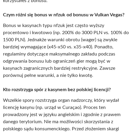
korzystałeś z bonusu.
Czym różni się bonus w nfzuk od bonusu w Vulkan Vegas?
Bonus w kasynach typu nfzuk jest często wyższy
procentowo i kwotowo (np. 200% do 3000 PLN vs. 100% do
1500 PLN). Jednakże warunki obrotu (wager) są zwykle
bardziej wymagające (x45-x50 vs. x35-x40). Ponadto,
regulaminy dotyczące maksymalnego zakładu podczas
odgrywania bonusu lub ograniczeń gier mogą być w
kasynach zagranicznych bardziej restrykcyjne. Zawsze
porównuj pełne warunki, a nie tylko kwotę.
Kto rozstrzyga spór z kasynem bez polskiej licencji?
Wszelkie spory rozstrzyga organ nadzorczy, który wydał
licencję kasynu (np. urząd w Curaçao). Proces ten
prowadzony jest w języku angielskim i zgodnie z prawem
danego terytorium. Nie ma możliwości skorzystania z
polskiego sądu konsumenckiego. Przed złożeniem skargi