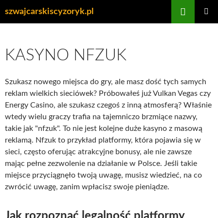
Przejdź
Szukaj
szwajcarskiscyzoryk.pl
do
MENU
treści
GŁÓWN
KASYNO NFZUK
Szukasz nowego miejsca do gry, ale masz dość tych samych
reklam wielkich sieciówek? Próbowałeś już Vulkan Vegas czy
Energy Casino, ale szukasz czegoś z inną atmosferą? Właśnie
wtedy wielu graczy trafia na tajemniczo brzmiące nazwy,
takie jak "nfzuk". To nie jest kolejne duże kasyno z masową
reklamą. Nfzuk to przykład platformy, która pojawia się w
sieci, często oferując atrakcyjne bonusy, ale nie zawsze
mając pełne zezwolenie na działanie w Polsce. Jeśli takie
miejsce przyciągnęło twoją uwagę, musisz wiedzieć, na co
zwrócić uwagę, zanim wpłacisz swoje pieniądze.
Jak rozpoznać legalność platformy