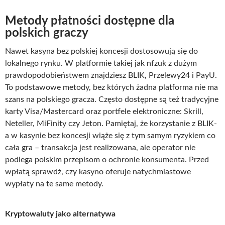
Metody płatności dostępne dla
polskich graczy
Nawet kasyna bez polskiej koncesji dostosowują się do
lokalnego rynku. W platformie takiej jak nfzuk z dużym
prawdopodobieństwem znajdziesz BLIK, Przelewy24 i PayU.
To podstawowe metody, bez których żadna platforma nie ma
szans na polskiego gracza. Często dostępne są też tradycyjne
karty Visa/Mastercard oraz portfele elektroniczne: Skrill,
Neteller, MiFinity czy Jeton. Pamiętaj, że korzystanie z BLIK-
a w kasynie bez koncesji wiąże się z tym samym ryzykiem co
cała gra – transakcja jest realizowana, ale operator nie
podlega polskim przepisom o ochronie konsumenta. Przed
wpłatą sprawdź, czy kasyno oferuje natychmiastowe
wypłaty na te same metody.
Kryptowaluty jako alternatywa