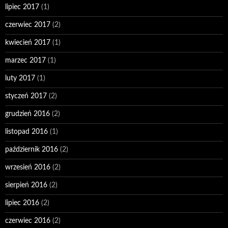
lipiec 2017
(1)
czerwiec 2017
(2)
kwiecień 2017
(1)
marzec 2017
(1)
luty 2017
(1)
styczeń 2017
(2)
grudzień 2016
(2)
listopad 2016
(1)
październik 2016
(2)
wrzesień 2016
(2)
sierpień 2016
(2)
lipiec 2016
(2)
czerwiec 2016
(2)